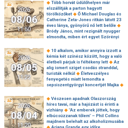
◆
románok a folyam vízhozamát
◆
Több horvát üdülőhelyen már
◆
látványt nyújt Nagymarosnál a Duna
Államkincstár-támadás: Örülhetünk,
elszállítják a parton hagyott
2026
Kiderült, mi van a robotmobil testében
hogy nem történik hasonló minden
◆
törölközőket
Ő Michael Douglas és
◆
Sötétbe burkolóznak a Media Markt
08/06
◆
nap
Elképesztő növekedést
Catherine Zeta-Jones ritkán látott 23
◆
áruházak
Energiatakarékos
villantott a SpaceX, mégis megijedtek
◆
éves lánya, gyönyörű nő lett belőle
működésre állt át a Debreceni
11:50
a befektetők
Bródy János, mint rezignált nyugger
Közlekedési Zrt. az energiaválság
elmondta, miben ért egyet Szörényi
◆
miatt
Nagyon súlyos lehet az
◆
Leventével
6 szigorú szabály, amit
államkincstárt ért kibertámadás, a
minden pasinak be kell tartania, aki
közzétett képek alapján a támadó
◆
10 alkalom, amikor annyira izzott a
◆
Jennifer Lopezzel akar randizni
Így
gyakorlatilag ahhoz férhetett hozzá,
kémia két színész között, hogy a való
2026
él Krug Emília, egy kis faluban talált
◆
amihez akart
Az Alibaba bedobta
◆
életbeli párjuk is féltékeny lett
Az
08/05
◆
menedékre
3 csillagjegynek
◆
az AI-atombombát
Életbe lépett az
alig ismert sziget csodás stranddal,
◆
fordulatot ígér a hét második fele
EU-s AI-törvény új szakasza:
◆
turisták nélkül
Életveszélyes
11:22
Legértékesebb magyar celebek 2026:
veszélyben lehetnek a felkészületlen
fenyegetés miatt lemondta a
Majka és Sebestyén Balázs mellé új
HR-osztályok
◆
sepsiszentgyörgyi koncertjét Majka
◆
sztár lépett a dobogóra
Kórházba
5 görög mítosz az Odüsszeiából, ami
került Perez Hilton, egy élő adás után
◆
a valóságban teljesen másképp volt
◆
Vészesen apadnak Olaszország
a saját aggódó rajongói értesítették a
Meghan Markle születésnapi fotói
híres tavai, már a hajózást is érinti a
2026
◆
rendőrséget
Majdnem
láttán mindenkiben ugyanaz a kérdés
◆
vízhiány
"Az emberek jöttek, hogy
megszerezte a Romanovok örökségét
08/04
◆
merül fel
Egy ausztrál férfi lett a
elbúcsúzzanak tőlem" – Phil Collins
◆
az ál-Anasztázia
Rekordszámú
◆
világ leghangosabb embere
Ariana
majdnem belehalt az alkoholizmusába
nevezés érkezett a 33.
11:20
Grande nem a negatív kommentek
◆
Ariana Grande egy időre