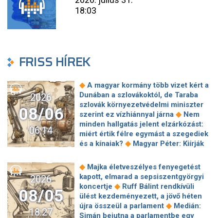
18:03
FRISS HÍREK
◆
A magyar kormány több vizet kért a
Dunában a szlovákoktól, de Taraba
2026
szlovák környezetvédelmi miniszter
08/06
◆
szerint ez vízhiánnyal járna
Nem
minden hallgatás jelent elzárkózást:
06:14
miért értik félre egymást a szegediek
◆
és a kínaiak?
Magyar Péter: Kiírják
az első szélerőművi pályázatokat, a
projektekben magyar állami
◆
Majka életveszélyes fenyegetést
◆
tulajdonrészt fognak előírni
Orbán
kapott, elmarad a sepsiszentgyörgyi
2026
Gáspár hatszor repült honvédségi
◆
koncertje
Ruff Bálint rendkívüli
08/05
◆
gépen Csádba és Nigerbe
Ismert
ülést kezdeményezett, a jövő héten
magyar utazási iroda ment csődbe,
◆
újra összeül a parlament
Medián:
18:27
bolgár biztosítóval hadakozhatnak az
Simán bejutna a parlamentbe egy