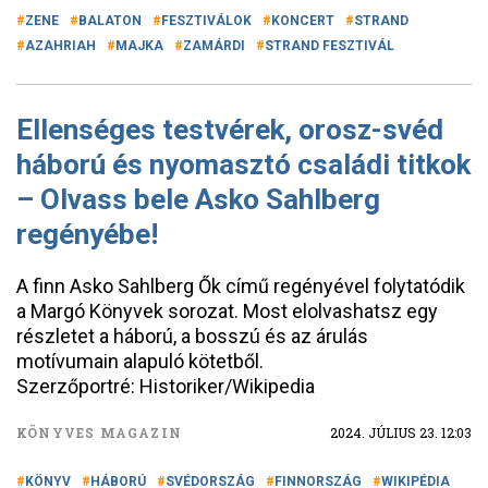
ZENE
BALATON
FESZTIVÁLOK
KONCERT
STRAND
AZAHRIAH
MAJKA
ZAMÁRDI
STRAND FESZTIVÁL
Ellenséges testvérek, orosz-svéd
háború és nyomasztó családi titkok
– Olvass bele Asko Sahlberg
regényébe!
A finn Asko Sahlberg Ők című regényével folytatódik
a Margó Könyvek sorozat. Most elolvashatsz egy
részletet a háború, a bosszú és az árulás
motívumain alapuló kötetből.
Szerzőportré: Historiker/Wikipedia
KÖNYVES MAGAZIN
2024. JÚLIUS 23. 12:03
KÖNYV
HÁBORÚ
SVÉDORSZÁG
FINNORSZÁG
WIKIPÉDIA