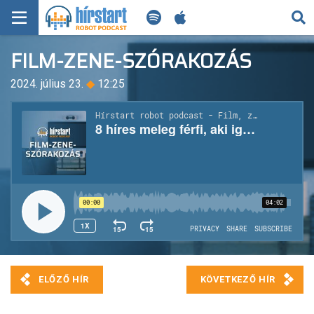
KERESÉS
FILM-ZENE-SZÓRAKOZÁS
KEZDŐLAP
2024. július 23.
◆
12:25
FRISS HÍREK
TECH HÍREK
FILM-ZENE-SZÓRAKOZÁS
PLAYLIST
MI AZ A ROBOT PODCAST?