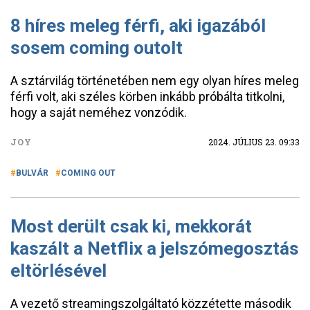
8 híres meleg férfi, aki igazából
sosem coming outolt
A sztárvilág történetében nem egy olyan híres meleg
férfi volt, aki széles körben inkább próbálta titkolni,
hogy a saját neméhez vonzódik.
JOY
2024. JÚLIUS 23. 09:33
BULVÁR
COMING OUT
Most derült csak ki, mekkorát
kaszált a Netflix a jelszómegosztás
eltörlésével
A vezető streamingszolgáltató közzétette második