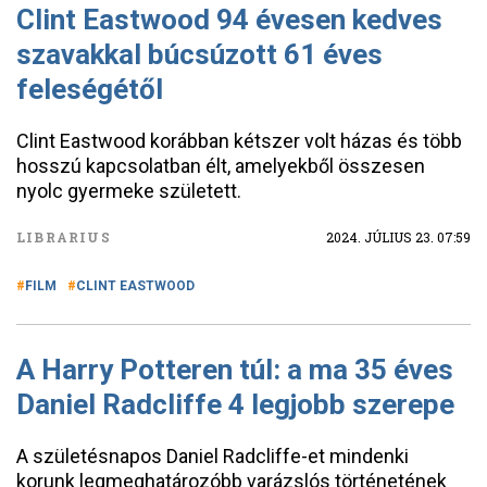
Clint Eastwood 94 évesen kedves
szavakkal búcsúzott 61 éves
feleségétől
Clint Eastwood korábban kétszer volt házas és több
hosszú kapcsolatban élt, amelyekből összesen
nyolc gyermeke született.
LIBRARIUS
2024. JÚLIUS 23. 07:59
FILM
CLINT EASTWOOD
A Harry Potteren túl: a ma 35 éves
Daniel Radcliffe 4 legjobb szerepe
A születésnapos Daniel Radcliffe-et mindenki
korunk legmeghatározóbb varázslós történetének