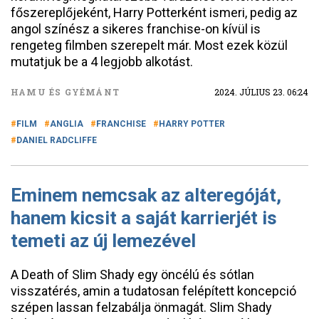
főszereplőjeként, Harry Potterként ismeri, pedig az
angol színész a sikeres franchise-on kívül is
rengeteg filmben szerepelt már. Most ezek közül
mutatjuk be a 4 legjobb alkotást.
HAMU ÉS GYÉMÁNT
2024. JÚLIUS 23. 06:24
FILM
ANGLIA
FRANCHISE
HARRY POTTER
DANIEL RADCLIFFE
Eminem nemcsak az alteregóját,
hanem kicsit a saját karrierjét is
temeti az új lemezével
A Death of Slim Shady egy öncélú és sótlan
visszatérés, amin a tudatosan felépített koncepció
szépen lassan felzabálja önmagát. Slim Shady