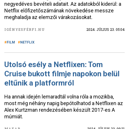
negyedéves bevételi adatait. Az adatokból kiderül: a
Netflix előfizetőszámának növekedése messze
meghaladja az elemzői várakozásokat.
IGÉNYESFÉRFI.HU
2024. JÚLIUS 23. 05:04
FILM
NETFLIX
Utolsó esély a Netflixen: Tom
Cruise bukott filmje napokon belül
eltűnik a platformról
Ha annak idején lemaradtál volna róla a mozikba,
most még néhány napig bepótolhatod a Netflixen az
Alex Kurtzman rendezésében készült 2017-es A
múmiát.
MAFAB
2024. JÚLIUS 23. 09:21