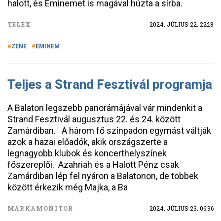
halott, és Eminemet is magával húzta a sírba.
TELEX
2024. JÚLIUS 22. 22:18
ZENE
EMINEM
Teljes a Strand Fesztivál programja
A Balaton legszebb panorámájával vár mindenkit a
Strand Fesztivál augusztus 22. és 24. között
Zamárdiban. A három fő színpadon egymást váltják
azok a hazai előadók, akik országszerte a
legnagyobb klubok és koncerthelyszínek
főszereplői. Azahriah és a Halott Pénz csak
Zamárdiban lép fel nyáron a Balatonon, de többek
között érkezik még Majka, a Ba
MÁRKAMONITOR
2024. JÚLIUS 23. 06:36