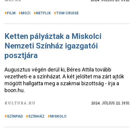
FILM
MOZI
NETFLIX
TOM CRUISE
Ketten pályáztak a Miskolci
Nemzeti Színház igazgatói
posztjára
Augusztus végén derül ki, Béres Attila tovább
vezetheti-e a színházat. A két jelöltet ma zárt ajtók
mögött hallgatta meg a szakmai bizottság - írja a
boon.hu.
KULTURA.HU
2024. JÚLIUS 22. 19:51
SZÍNPAD
SZÍNHÁZ
MISKOLC