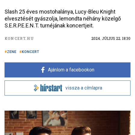
Slash 25 éves mostohalánya, Lucy-Bleu Knight
elvesztését gyászolja, lemondta néhány közelgő
S.E.R.P.E.E.N.T. turnéjának koncertjeit.
KONCERT.HU
2024. JÚLIUS 22. 18:30
ZENE
KONCERT
Ajánlom a facebookon
vissza a címlapra