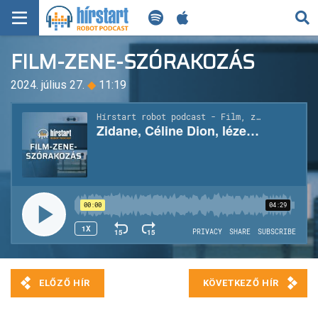
KERESÉS
FILM-ZENE-SZÓRAKOZÁS
KEZDŐLAP
2024. július 27.
◆
11:19
FRISS HÍREK
TECH HÍREK
FILM-ZENE-SZÓRAKOZÁS
PLAYLIST
MI AZ A ROBOT PODCAST?