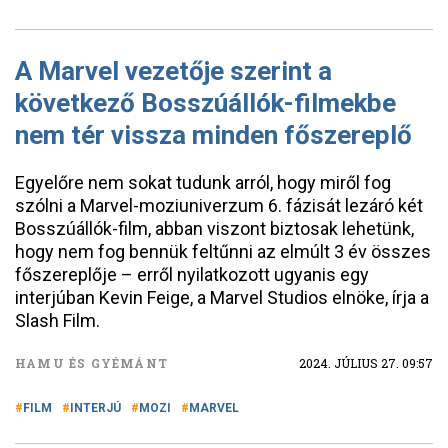
A Marvel vezetője szerint a
következő Bosszúállók-filmekbe
nem tér vissza minden főszereplő
Egyelőre nem sokat tudunk arról, hogy miről fog
szólni a Marvel-moziuniverzum 6. fázisát lezáró két
Bosszúállók-film, abban viszont biztosak lehetünk,
hogy nem fog bennük feltűnni az elmúlt 3 év összes
főszereplője – erről nyilatkozott ugyanis egy
interjúban Kevin Feige, a Marvel Studios elnöke, írja a
Slash Film.
HAMU ÉS GYÉMÁNT
2024. JÚLIUS 27. 09:57
FILM
INTERJÚ
MOZI
MARVEL