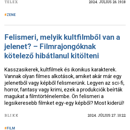
TELEX
2024. JÚLIUS 26. 19:18
ZENE
Felismeri, melyik kultfilmből van a
jelenet? – Filmrajongóknak
kötelező hibátlanul kitölteni
Kasszasikerek, kultfilmek és ikonikus karakterek.
Vannak olyan filmes alkotások, amiket akár már egy
jelenetből vagy képből felismerünk. Legyen az sci-fi,
horror, fantasy vagy krimi, ezek a produkciók beírták
magukat a filmtörténelembe. Ön felismeri a
legsikeresebb filmket egy-egy képből? Most kiderül!
BLIKK
2024. JÚLIUS 27. 10:22
FILM