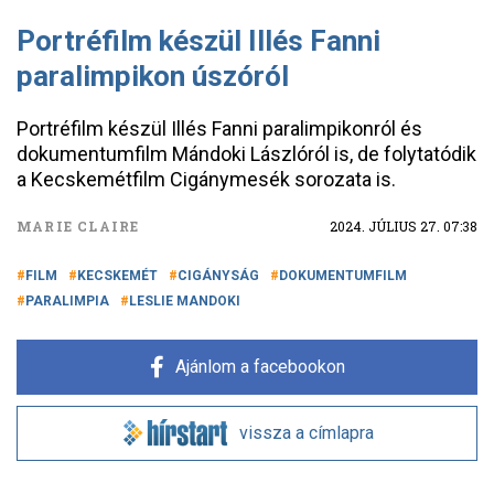
Portréfilm készül Illés Fanni
paralimpikon úszóról
Portréfilm készül Illés Fanni paralimpikonról és
dokumentumfilm Mándoki Lászlóról is, de folytatódik
a Kecskemétfilm Cigánymesék sorozata is.
MARIE CLAIRE
2024. JÚLIUS 27. 07:38
FILM
KECSKEMÉT
CIGÁNYSÁG
DOKUMENTUMFILM
PARALIMPIA
LESLIE MANDOKI
Ajánlom a facebookon
vissza a címlapra