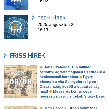
18:02
TECH HÍREK
2026. augusztus 2.
15:13
FRISS HÍREK
◆
Bóna Szabolcs: 106 milliárd
forintnyi agrártámogatást fizetnek ki a
2026
◆
szokásosnál korábban
Egyre
08/08
élesedik a vita Spanyolország és
Olaszország között a ceutai válság
06:29
◆
miatt
Mészáros Lőrinc cége
hegeszti a vasúti síneket, Vitézy Dávid
◆
elmagyarázta, miért
Jogi lépéseket
tesz a Bosnyák téri irodakomplexum
◆
Huth Gergely: Orbán Balázsnak