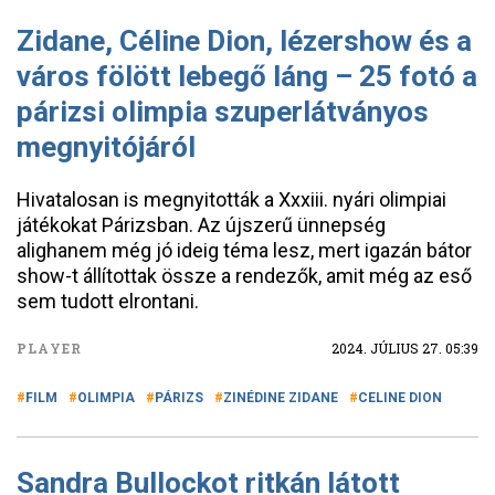
Zidane, Céline Dion, lézershow és a
város fölött lebegő láng – 25 fotó a
párizsi olimpia szuperlátványos
megnyitójáról
Hivatalosan is megnyitották a Xxxiii. nyári olimpiai
játékokat Párizsban. Az újszerű ünnepség
alighanem még jó ideig téma lesz, mert igazán bátor
show-t állítottak össze a rendezők, amit még az eső
sem tudott elrontani.
PLAYER
2024. JÚLIUS 27. 05:39
FILM
OLIMPIA
PÁRIZS
ZINÉDINE ZIDANE
CELINE DION
Sandra Bullockot ritkán látott