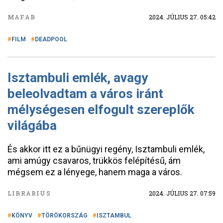
MAFAB
2024. JÚLIUS 27. 05:42
FILM
DEADPOOL
Isztambuli emlék, avagy
beleolvadtam a város iránt
mélységesen elfogult szereplők
világába
És akkor itt ez a bűnügyi regény, Isztambuli emlék,
ami amúgy csavaros, trükkös felépítésű, ám
mégsem ez a lényege, hanem maga a város.
LIBRARIUS
2024. JÚLIUS 27. 07:59
KÖNYV
TÖRÖKORSZÁG
ISZTAMBUL