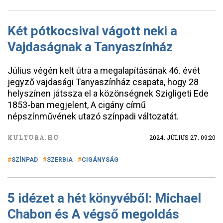
Két pótkocsival vágott neki a
Vajdaságnak a Tanyaszínház
Július végén kelt útra a megalapításának 46. évét
jegyző vajdasági Tanyaszínház csapata, hogy 28
helyszínen játssza el a közönségnek Szigligeti Ede
1853-ban megjelent, A cigány című
népszínművének utazó színpadi változatát.
KULTURA.HU
2024. JÚLIUS 27. 09:20
SZÍNPAD
SZERBIA
CIGÁNYSÁG
5 idézet a hét könyvéből: Michael
Chabon és A végső megoldás