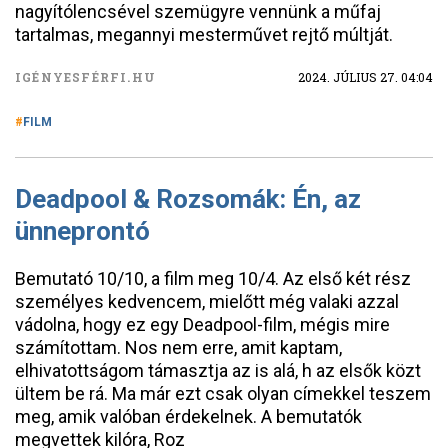
nagyítólencsével szemügyre vennünk a műfaj
tartalmas, megannyi mesterművet rejtő múltját.
IGÉNYESFÉRFI.HU
2024. JÚLIUS 27. 04:04
FILM
Deadpool & Rozsomák: Én, az
ünneprontó
Bemutató 10/10, a film meg 10/4. Az első két rész
személyes kedvencem, mielőtt még valaki azzal
vádolna, hogy ez egy Deadpool-film, mégis mire
számítottam. Nos nem erre, amit kaptam,
elhivatottságom támasztja az is alá, h az elsők közt
ültem be rá. Ma már ezt csak olyan címekkel teszem
meg, amik valóban érdekelnek. A bemutatók
megvettek kilóra, Roz