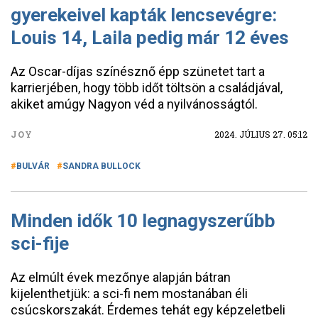
gyerekeivel kapták lencsevégre:
Louis 14, Laila pedig már 12 éves
Az Oscar-díjas színésznő épp szünetet tart a
karrierjében, hogy több időt töltsön a családjával,
akiket amúgy Nagyon véd a nyilvánosságtól.
JOY
2024. JÚLIUS 27. 05:12
BULVÁR
SANDRA BULLOCK
Minden idők 10 legnagyszerűbb
sci-fije
Az elmúlt évek mezőnye alapján bátran
kijelenthetjük: a sci-fi nem mostanában éli
csúcskorszakát. Érdemes tehát egy képzeletbeli