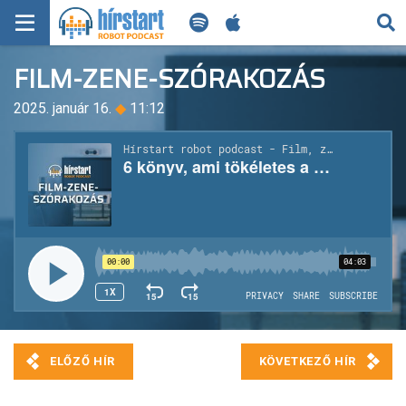
KERESÉS
FILM-ZENE-SZÓRAKOZÁS
KEZDŐLAP
2025. január 16.
◆
11:12
FRISS HÍREK
TECH HÍREK
FILM-ZENE-SZÓRAKOZÁS
PLAYLIST
MI AZ A ROBOT PODCAST?