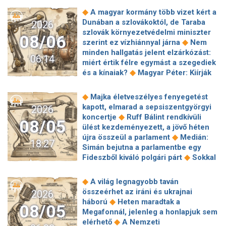
◆
A magyar kormány több vizet kért a
Dunában a szlovákoktól, de Taraba
2026
szlovák környezetvédelmi miniszter
08/06
◆
szerint ez vízhiánnyal járna
Nem
minden hallgatás jelent elzárkózást:
06:14
miért értik félre egymást a szegediek
◆
és a kínaiak?
Magyar Péter: Kiírják
az első szélerőművi pályázatokat, a
projektekben magyar állami
◆
Majka életveszélyes fenyegetést
◆
tulajdonrészt fognak előírni
Orbán
kapott, elmarad a sepsiszentgyörgyi
2026
Gáspár hatszor repült honvédségi
◆
koncertje
Ruff Bálint rendkívüli
08/05
◆
gépen Csádba és Nigerbe
Ismert
ülést kezdeményezett, a jövő héten
magyar utazási iroda ment csődbe,
◆
újra összeül a parlament
Medián:
18:27
bolgár biztosítóval hadakozhatnak az
Simán bejutna a parlamentbe egy
◆
utasok
Amerikai rakétákat is
◆
Fideszből kiváló polgári párt
Sokkal
zsákmányolt az előrenyomuló orosz
◆
olcsóbb lesz végre a tankolás
◆
hadsereg
Az élet Balásy Gyula
Vitézy: 42 új, 120 méteres
◆
A világ legnagyobb taván
után: a Szerencsejáték Zrt. átalakítja
motorvonatot vesznek, teljesen
összeérhet az iráni és ukrajnai
2026
◆
ügynökségi modelljét
A Tisza-
megújul a szentendrei, a csepeli és a
◆
háború
Heten maradtak a
frakció kezdeményezte, hogy jövő
08/05
◆
ráckevei HÉV járműparkja
Egy
Megafonnál, jelenleg a honlapjuk sem
kedden válasszák meg az új
hajszálon múlt Paks, de a jövőben jó
◆
elérhető
A Nemzeti
◆
köztársasági elnököt
Nemzetközi