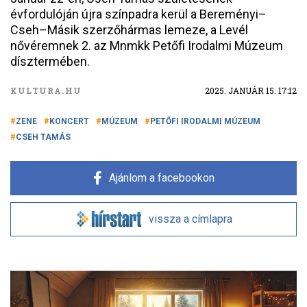
évfordulóján újra színpadra kerül a Bereményi–
Cseh–Másik szerzőhármas lemeze, a Levél
nővéremnek 2. az Mnmkk Petőfi Irodalmi Múzeum
dísztermében.
KULTURA.HU
2025. JANUÁR 15. 17:12
ZENE
KONCERT
MÚZEUM
PETŐFI IRODALMI MÚZEUM
CSEH TAMÁS
Ajánlom a facebookon
vissza a címlapra