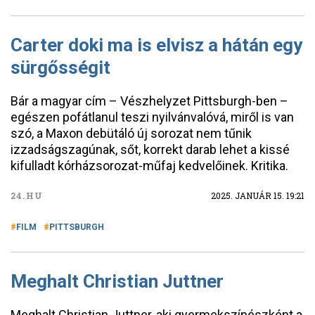
Carter doki ma is elvisz a hátán egy
sürgősségit
Bár a magyar cím – Vészhelyzet Pittsburgh-ben –
egészen pofátlanul teszi nyilvánvalóvá, miről is van
szó, a Maxon debütáló új sorozat nem tűnik
izzadságszagúnak, sőt, korrekt darab lehet a kissé
kifulladt kórházsorozat-műfaj kedvelőinek. Kritika.
24.HU
2025. JANUÁR 15. 19:21
FILM
PITTSBURGH
Meghalt Christian Juttner
Meghalt Christian Juttner, aki gyermekszínészként a