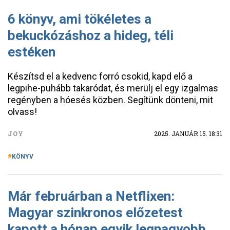
6 könyv, ami tökéletes a
bekuckózáshoz a hideg, téli
estéken
Készítsd el a kedvenc forró csokid, kapd elő a
legpihe-puhább takaródat, és merülj el egy izgalmas
regényben a hóesés közben. Segítünk dönteni, mit
olvass!
JOY
2025. JANUÁR 15. 18:31
KÖNYV
Már februárban a Netflixen:
Magyar szinkronos előzetest
kapott a hónap egyik legnagyobb