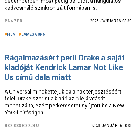
decemberben, most pedig befutott a hangulatos
kedvcsináló szinkronizált formában is.
PLAYER
2025. JANUÁR 16. 08:39
FILM
JAMES GUNN
Rágalmazásért perli Drake a saját
kiadóját Kendrick Lamar Not Like
Us című dala miatt
A Universal mindkettejük dalainak terjesztéséért
felel. Drake szerint a kiadó az ő lejáratását
monetizálta, ezért perkeresetet nyújtott be a New
York-i bíróságon.
REFRESHER.HU
2025. JANUÁR 16. 10:31