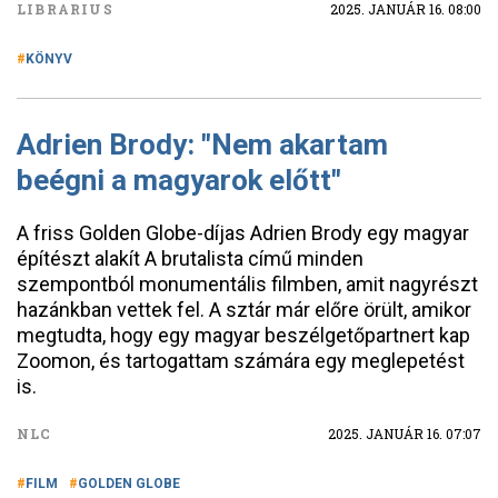
LIBRARIUS
2025. JANUÁR 16. 08:00
KÖNYV
Adrien Brody: "Nem akartam
beégni a magyarok előtt"
A friss Golden Globe-díjas Adrien Brody egy magyar
építészt alakít A brutalista című minden
szempontból monumentális filmben, amit nagyrészt
hazánkban vettek fel. A sztár már előre örült, amikor
megtudta, hogy egy magyar beszélgetőpartnert kap
Zoomon, és tartogattam számára egy meglepetést
is.
NLC
2025. JANUÁR 16. 07:07
FILM
GOLDEN GLOBE