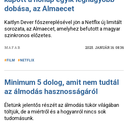
dobása, az Almaecet
Kaitlyn Dever főszereplésével jön a Netflix új limitált
sorozata, az Almaecet, amelyhez befutott a magyar
szinkronos előzetes.
MAFAB
2025. JANUÁR 16. 08:36
FILM
NETFLIX
Minimum 5 dolog, amit nem tudtál
az álmodás hasznosságáról
Életünk jelentős részét az álmodás tükör világában
töltjük, de a miértről és a hogyanról nincs sok
tudomásunk.