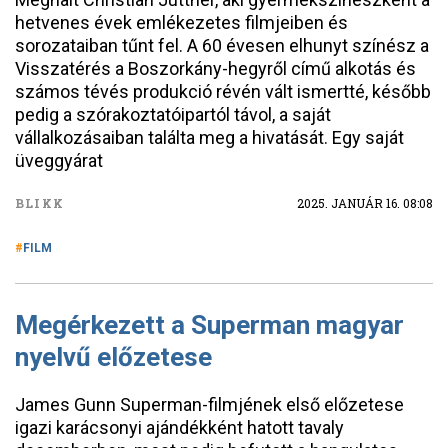
hetvenes évek emlékezetes filmjeiben és
sorozataiban tűnt fel. A 60 évesen elhunyt színész a
Visszatérés a Boszorkány-hegyről című alkotás és
számos tévés produkció révén vált ismertté, később
pedig a szórakoztatóipartól távol, a saját
vállalkozásaiban találta meg a hivatását. Egy saját
üveggyárat
BLIKK
2025. JANUÁR 16. 08:08
FILM
Megérkezett a Superman magyar
nyelvű előzetese
James Gunn Superman-filmjének első előzetese
igazi karácsonyi ajándékként hatott tavaly