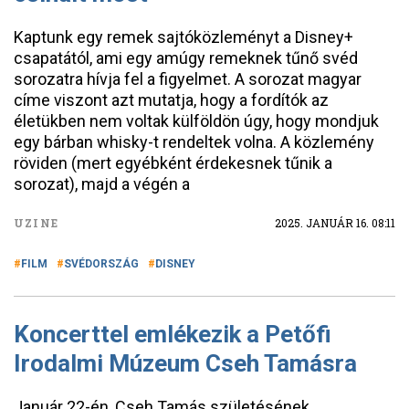
Kaptunk egy remek sajtóközleményt a Disney+
csapatától, ami egy amúgy remeknek tűnő svéd
sorozatra hívja fel a figyelmet. A sorozat magyar
címe viszont azt mutatja, hogy a fordítók az
életükben nem voltak külföldön úgy, hogy mondjuk
egy bárban whisky-t rendeltek volna. A közlemény
röviden (mert egyébként érdekesnek tűnik a
sorozat), majd a végén a
UZINE
2025. JANUÁR 16. 08:11
FILM
SVÉDORSZÁG
DISNEY
Koncerttel emlékezik a Petőfi
Irodalmi Múzeum Cseh Tamásra
Január 22-én, Cseh Tamás születésének