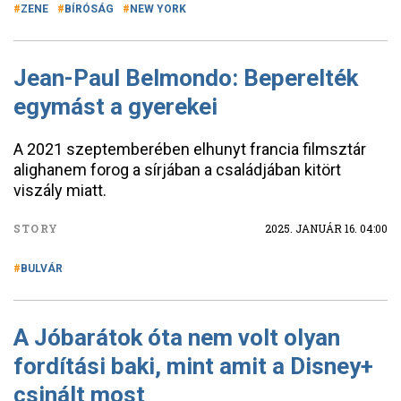
ZENE
BÍRÓSÁG
NEW YORK
Jean-Paul Belmondo: Beperelték
egymást a gyerekei
A 2021 szeptemberében elhunyt francia filmsztár
alighanem forog a sírjában a családjában kitört
viszály miatt.
STORY
2025. JANUÁR 16. 04:00
BULVÁR
A Jóbarátok óta nem volt olyan
fordítási baki, mint amit a Disney+
csinált most