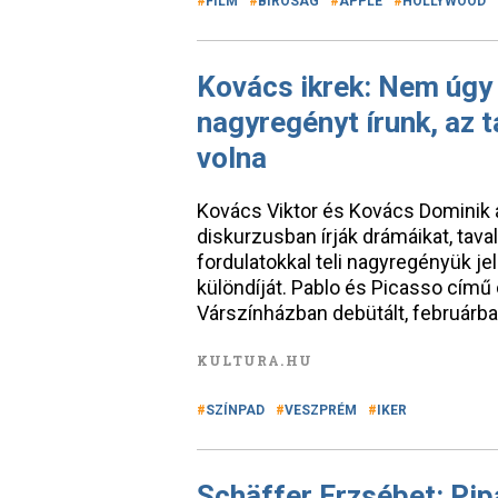
FILM
BÍRÓSÁG
APPLE
HOLLYWOOD
Kovács ikrek: Nem úgy
nagyregényt írunk, az t
volna
Kovács Viktor és Kovács Dominik 
diskurzusban írják drámáikat, tav
fordulatokkal teli nagyregényük j
különdíját. Pablo és Picasso cím
Várszínházban debütált, februárba
KULTURA.HU
SZÍNPAD
VESZPRÉM
IKER
Schäffer Erzsébet: Pi