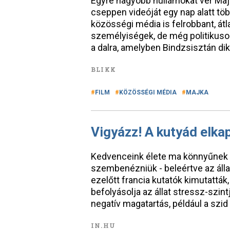
Egyre nagyobb hullámokat ver Major
cseppen videóját egy nap alatt tö
közösségi média is felrobbant, át
személyiségek, de még politikusok 
a dalra, amelyben Bindzsisztán di
BLIKK
FILM
KÖZÖSSÉGI MÉDIA
MAJKA
Vigyázz! A kutyád elkap
Kedvenceink élete ma könnyűnek t
szembenézniük - beleértve az álla
ezelőtt francia kutatók kimutatták
befolyásolja az állat stressz-szint
negatív magatartás, például a szid
IN.HU