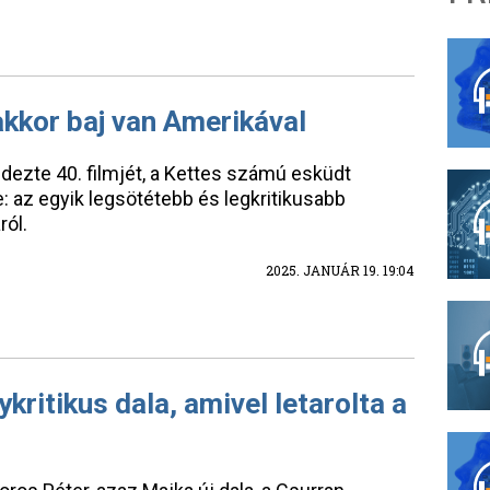
kkor baj van Amerikával
ezte 40. filmjét, a Kettes számú esküdt
e: az egyik legsötétebb és legkritikusabb
ról.
2025. JANUÁR 19. 19:04
ritikus dala, amivel letarolta a