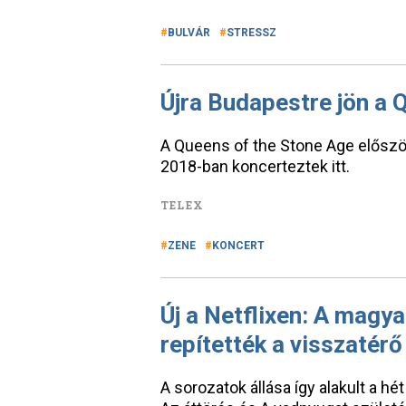
BULVÁR
STRESSZ
Újra Budapestre jön a 
A Queens of the Stone Age előszö
2018-ban koncerteztek itt.
TELEX
ZENE
KONCERT
Új a Netflixen: A magya
repítették a visszatér
A sorozatok állása így alakult a hét