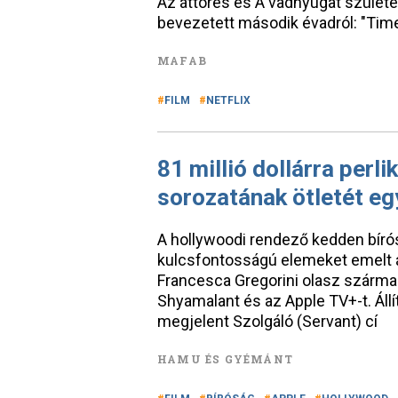
Az áttörés és A vadnyugat születé
bevezetett második évadról: "Tim
MAFAB
FILM
NETFLIX
81 millió dollárra perl
sorozatának ötletét eg
A hollywoodi rendező kedden bírósá
kulcsfontosságú elemeket emelt á
Francesca Gregorini olasz származá
Shyamalant és az Apple TV+-t. Áll
megjelent Szolgáló (Servant) cí
HAMU ÉS GYÉMÁNT