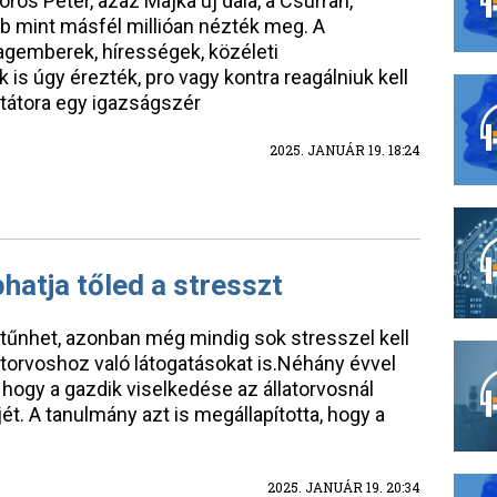
os Péter, azaz Majka új dala, a Csurran,
bb mint másfél millióan nézték meg. A
lagemberek, hírességek, közéleti
is úgy érezték, pro vagy kontra reagálniuk kell
ktátora egy igazságszér
2025. JANUÁR 19. 18:24
hatja tőled a stresszt
űnhet, azonban még mindig sok stresszel kell
torvoshoz való látogatásokat is.Néhány évvel
, hogy a gazdik viselkedése az állatorvosnál
jét. A tanulmány azt is megállapította, hogy a
2025. JANUÁR 19. 20:34