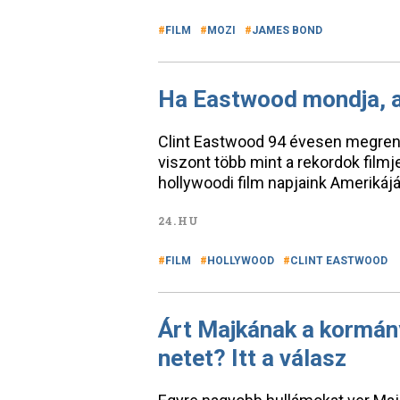
FILM
MOZI
JAMES BOND
Ha Eastwood mondja, a
Clint Eastwood 94 évesen megrend
viszont több mint a rekordok filmj
hollywoodi film napjaink Amerikájá
24.HU
FILM
HOLLYWOOD
CLINT EASTWOOD
Árt Majkának a kormányk
netet? Itt a válasz