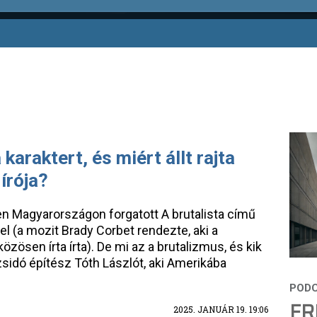
a karaktert, és miért állt rajta
írója?
n Magyarországon forgatott A brutalista című
l (a mozit Brady Corbet rendezte, aki a
zösen írta írta). De mi az a brutalizmus, és kik
r zsidó építész Tóth Lászlót, aki Amerikába
FR
2025. JANUÁR 19. 19:06