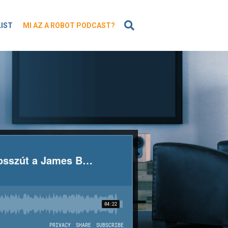
KERESÉS
LIST
MI AZ A ROBOT PODCAST?