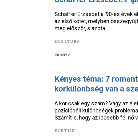
Schäffer Erzsébet a ’90-es évek el
az első kötet, melyben összegyűjtö
meg először, s azóta
EKULTURA
KÖNYV
Kényes téma: 7 romanti
korkülönbség van a sz
A kor csak egy szám? Vagy az életk
pozícióbéli különbségek problemat
Számít-e, hogy az idősebb fél nő va
PORT.HU