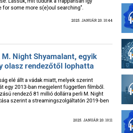
se. Lássuk, mit tudunk a frappánsan így
e for some more s(e)oul searching".
2025. JANUÁR 20. 10:44
ik M. Night Shyamalant, egyik
y olasz rendezőtől lophatta
g elé állt a vádak miatt, melyek szerint
t egy 2013-ban megjelent független filmből.
sú rendező 81 millió dollárra perli M. Night
ítása szerint a streamingszolgáltatón 2019-ben
2025. JANUÁR 20. 10:11