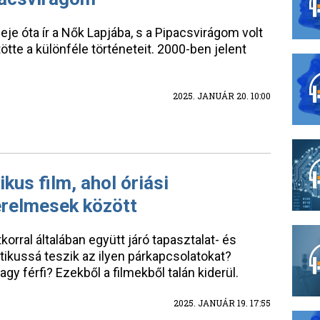
eje óta ír a Nők Lapjába, s a Pipacsvirágom volt
tte a különféle történeteit. 2000-ben jelent
2025. JANUÁR 20. 10:00
kus film, ahol óriási
erelmesek között
orral általában együtt járó tapasztalat- és
ikussá teszik az ilyen párkapcsolatokat?
gy férfi? Ezekből a filmekből talán kiderül.
2025. JANUÁR 19. 17:55