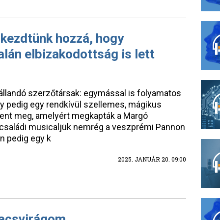
 kezdtünk hozzá, hogy
alán elbizakodottság is lett
állandó szerzőtársak: egymással is folyamatos
aly pedig egy rendkívül szellemes, mágikus
elent meg, amelyért megkapták a Margó
ű családi musicaljük nemrég a veszprémi Pannon
n pedig egy k
2025. JANUÁR 20. 09:00
pacsvirágom