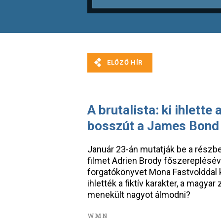
A brutalista: ki ihlette 
bosszút a James Bond 
Január 23-án mutatják be a részbe
filmet Adrien Brody főszerepléséve
forgatókönyvet Mona Fastvolddal kö
ihlették a fiktív karakter, a magya
menekült nagyot álmodni?
WMN