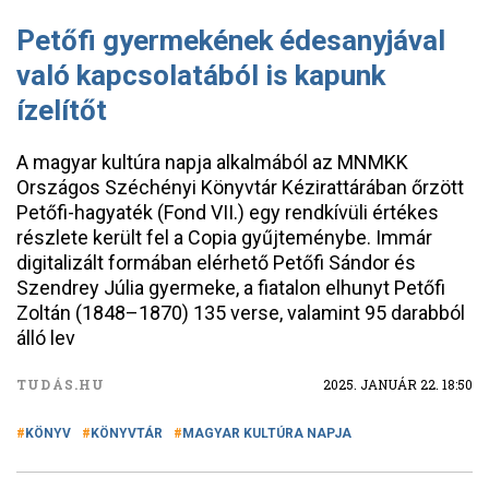
Petőfi gyermekének édesanyjával
való kapcsolatából is kapunk
ízelítőt
A magyar kultúra napja alkalmából az MNMKK
Országos Széchényi Könyvtár Kézirattárában őrzött
Petőfi-hagyaték (Fond VII.) egy rendkívüli értékes
részlete került fel a Copia gyűjteménybe. Immár
digitalizált formában elérhető Petőfi Sándor és
Szendrey Júlia gyermeke, a fiatalon elhunyt Petőfi
Zoltán (1848–1870) 135 verse, valamint 95 darabból
álló lev
TUDÁS.HU
2025. JANUÁR 22. 18:50
KÖNYV
KÖNYVTÁR
MAGYAR KULTÚRA NAPJA