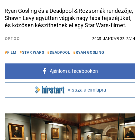
Ryan Gosling és a Deadpool & Rozsomák rendezője,
Shawn Levy együtten vágják nagy fába fejszéjüket,
és közösen készíthetnek el egy Star Wars-filmet.
ORIGO
2025. JANUÁR 22. 22:14
FILM
STAR WARS
DEADPOOL
RYAN GOSLING
Ajánlom a facebookon
vissza a címlapra