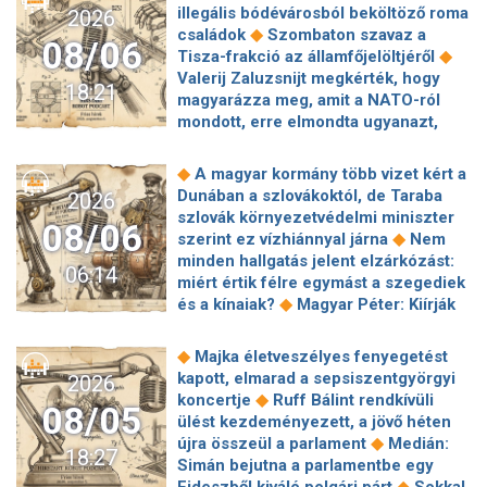
illegális bódévárosból beköltöző roma
2026
◆
családok
Szombaton szavaz a
08/06
◆
Tisza-frakció az államfőjelöltjéről
Valerij Zaluzsnijt megkérték, hogy
18:21
magyarázza meg, amit a NATO-ról
mondott, erre elmondta ugyanazt,
◆
csak még erősebben
800 millióért
kötött szerződéseket a HM cége a
◆
A magyar kormány több vizet kért a
Lounge Eventtel, a miniszter
Dunában a szlovákoktól, de Taraba
2026
◆
feljelentést tett
Orbán Anita
szlovák környezetvédelmi miniszter
08/06
megkérte a szlovák kormányt, hogy
◆
szerint ez vízhiánnyal járna
Nem
◆
segítse a magyar vízellátást
Forró
minden hallgatás jelent elzárkózást:
06:14
augusztus: gátja lehet az uniós
miért értik félre egymást a szegediek
források hazahozatalának az
◆
és a kínaiak?
Magyar Péter: Kiírják
◆
Alkotmánybíróság?
Török Gábor: Ez
az első szélerőművi pályázatokat, a
◆
Magyar Péter vizsgahete
projektekben magyar állami
◆
Majka életveszélyes fenyegetést
Meglepetés az albérletpiacon, nincs
◆
tulajdonrészt fognak előírni
Orbán
kapott, elmarad a sepsiszentgyörgyi
2026
◆
roham
Hirtelen titkolózni kezdett a
Gáspár hatszor repült honvédségi
◆
koncertje
Ruff Bálint rendkívüli
◆
Tisza a kegyelmi ügyekről
08/05
◆
gépen Csádba és Nigerbe
Ismert
ülést kezdeményezett, a jövő héten
Egyszerre két köztársasági elnöke is
magyar utazási iroda ment csődbe,
◆
újra összeül a parlament
Medián:
◆
lehet Magyarországnak jövő hétre
18:27
bolgár biztosítóval hadakozhatnak az
Simán bejutna a parlamentbe egy
Előnyben a Fradi a Górnik Zabrze
◆
utasok
Amerikai rakétákat is
◆
Fideszből kiváló polgári párt
Sokkal