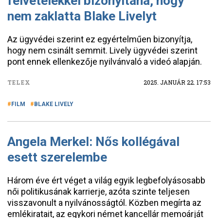
felvételekkel bizonyítaná, hogy
nem zaklatta Blake Livelyt
Az ügyvédei szerint ez egyértelműen bizonyítja,
hogy nem csinált semmit. Lively ügyvédei szerint
pont ennek ellenkezője nyilvánvaló a videó alapján.
TELEX
2025. JANUÁR 22. 17:53
FILM
BLAKE LIVELY
Angela Merkel: Nős kollégával
esett szerelembe
Három éve ért véget a világ egyik legbefolyásosabb
női politikusának karrierje, azóta szinte teljesen
visszavonult a nyilvánosságtól. Közben megírta az
emlékiratait, az egykori német kancellár memoárját