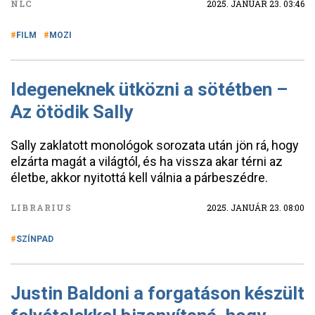
NLC
2025. JANUÁR 23. 03:46
FILM
MOZI
Idegeneknek ütközni a sötétben –
Az ötödik Sally
Sally zaklatott monológok sorozata után jön rá, hogy
elzárta magát a világtól, és ha vissza akar térni az
életbe, akkor nyitottá kell válnia a párbeszédre.
LIBRARIUS
2025. JANUÁR 23. 08:00
SZÍNPAD
Justin Baldoni a forgatáson készült