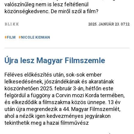
valószínűleg nem is lesz feltétlenül
közönségkedvenc. De miről szól a film?
BLIKK
2025. JANUÁR 23. 07:12
FILM
NICOLE KIDMAN
Újra lesz Magyar Filmszemle
Féléves előkészítés után, sok-sok ember
lelkesedésének, jószándékának és akaratának
köszönhetően 2025. február 3-án, hétfőn este
felgördül a függöny a Corvin mozi Korda termében,
és elkezdődik a filmszakma közös ünnepe. 13 év
után újra megrendezik a 44. Magyar Filmszemlét,
ahol a nézők igen kedvezményes jegyárakon
tekinthetik meg a hazai filmművész