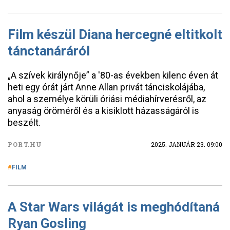
Film készül Diana hercegné eltitkolt
tánctanáráról
„A szívek királynője” a '80-as években kilenc éven át
heti egy órát járt Anne Allan privát tánciskolájába,
ahol a személye körüli óriási médiahírverésről, az
anyaság öröméről és a kisiklott házasságáról is
beszélt.
PORT.HU
2025. JANUÁR 23. 09:00
FILM
A Star Wars világát is meghódítaná
Ryan Gosling