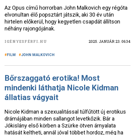
Az Opus című horrorban John Malkovich egy régóta
elvonultan élő popsztárt játszik, aki 30 év után
hirtelen előkerül, hogy kegyetlen csapdát állítson
néhány rajongójának.
IGÉNYESFÉRFI.HU
2025. JANUÁR 23. 06:34
FILM
JOHN MALKOVICH
Bőrszaggató erotika! Most
mindenki láthatja Nicole Kidman
állatias vágyait
Nicole Kidman a szexualitással túlfűtött új erotikus
drámájában minden sallangot levetkőzik. Bár a
Jókislány első körben a Szürke ötven árnyalata
hatását keltheti, annál jóval többet hordoz, még ha