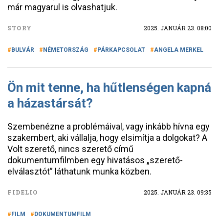
már magyarul is olvashatjuk.
STORY
2025. JANUÁR 23. 08:00
BULVÁR
NÉMETORSZÁG
PÁRKAPCSOLAT
ANGELA MERKEL
Ön mit tenne, ha hűtlenségen kapná
a házastársát?
Szembenézne a problémáival, vagy inkább hívna egy
szakembert, aki vállalja, hogy elsimítja a dolgokat? A
Volt szerető, nincs szerető című
dokumentumfilmben egy hivatásos „szerető-
elválasztót” láthatunk munka közben.
FIDELIO
2025. JANUÁR 23. 09:35
FILM
DOKUMENTUMFILM