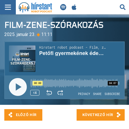
KERESÉS
FILM-ZENE-SZÓRAKOZÁS
KEZDŐLAP
2025. január 23.
◆
11:11
FRISS HÍREK
TECH HÍREK
FILM-ZENE-SZÓRAKOZÁS
PLAYLIST
MI AZ A ROBOT PODCAST?