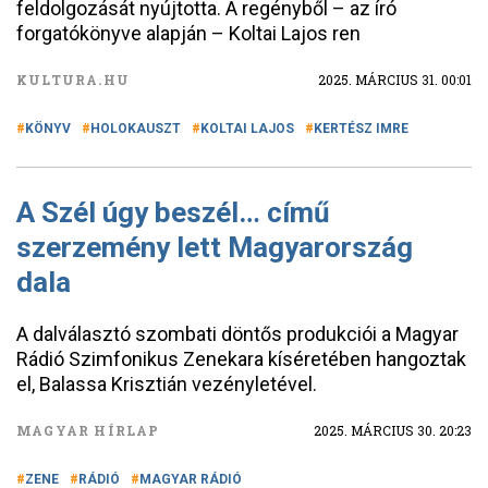
feldolgozását nyújtotta. A regényből – az író
forgatókönyve alapján – Koltai Lajos ren
KULTURA.HU
2025. MÁRCIUS 31. 00:01
KÖNYV
HOLOKAUSZT
KOLTAI LAJOS
KERTÉSZ IMRE
A Szél úgy beszél… című
szerzemény lett Magyarország
dala
A dalválasztó szombati döntős produkciói a Magyar
Rádió Szimfonikus Zenekara kíséretében hangoztak
el, Balassa Krisztián vezényletével.
MAGYAR HÍRLAP
2025. MÁRCIUS 30. 20:23
ZENE
RÁDIÓ
MAGYAR RÁDIÓ