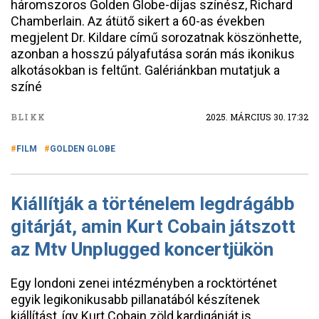
háromszoros Golden Globe-díjas színész, Richard
Chamberlain. Az átütő sikert a 60-as években
megjelent Dr. Kildare című sorozatnak köszönhette,
azonban a hosszú pályafutása során más ikonikus
alkotásokban is feltűnt. Galériánkban mutatjuk a
színé
BLIKK
2025. MÁRCIUS 30. 17:32
FILM
GOLDEN GLOBE
Kiállítják a történelem legdrágább
gitárját, amin Kurt Cobain játszott
az Mtv Unplugged koncertjükön
Egy londoni zenei intézményben a rocktörténet
egyik legikonikusabb pillanatából készítenek
kiállítást, így Kurt Cobain zöld kardigánját is