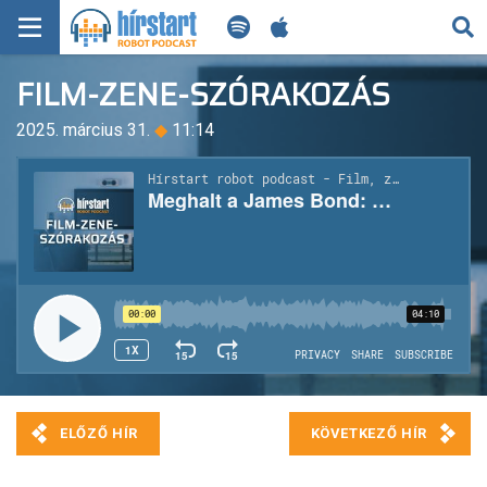
KERESÉS
FILM-ZENE-SZÓRAKOZÁS
KEZDŐLAP
2025. március 31.
◆
11:14
FRISS HÍREK
TECH HÍREK
FILM-ZENE-SZÓRAKOZÁS
PLAYLIST
MI AZ A ROBOT PODCAST?