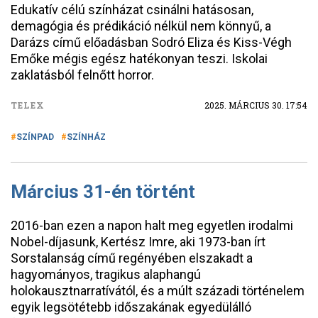
Edukatív célú színházat csinálni hatásosan,
demagógia és prédikáció nélkül nem könnyű, a
Darázs című előadásban Sodró Eliza és Kiss-Végh
Emőke mégis egész hatékonyan teszi. Iskolai
zaklatásból felnőtt horror.
TELEX
2025. MÁRCIUS 30. 17:54
SZÍNPAD
SZÍNHÁZ
Március 31-én történt
2016-ban ezen a napon halt meg egyetlen irodalmi
Nobel-díjasunk, Kertész Imre, aki 1973-ban írt
Sorstalanság című regényében elszakadt a
hagyományos, tragikus alaphangú
holokausztnarratívától, és a múlt századi történelem
egyik legsötétebb időszakának egyedülálló