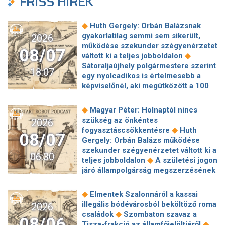
FRISS HÍREK
◆
Huth Gergely: Orbán Balázsnak
gyakorlatilag semmi sem sikerült,
2026
működése szekunder szégyenérzetet
08/07
◆
váltott ki a teljes jobboldalon
Sátoraljaújhely polgármestere szerint
18:07
egy nyolcadikos is értelmesebb a
képviselőnél, aki megütközött a 100
◆
milliós parkolón
Az amerikai
hírszerzés szerint Putyin pár éven
◆
Magyar Péter: Holnaptól nincs
belül megtámadhat egy NATO-
szükség az önkéntes
2026
◆
tagállamot
Vitézy Dávid
◆
fogyasztáscsökkentésre
Huth
08/07
elmagyarázta, miért Mészárosék
Gergely: Orbán Balázs működése
cége nyerte a közbeszerzést
szekunder szégyenérzetet váltott ki a
06:30
◆
sínhegesztésre
Nagy cégek
◆
teljes jobboldalon
A születési jogon
segítségét kéri Szolnok
járó állampolgárság megszerzésének
polgármestere a 400 kirúgott
korlátozásáról írt alá rendeletet
◆
kerékpárgyári munkás miatt
Nagy a
◆
Donald Trump
„Kevésen múlt a
◆
Elmentek Szalonnáról a kassai
mozgolódás a Legfőbb Ügyészségen,
katasztrófa” – szintet léphetett az
illegális bódévárosból beköltöző roma
2026
◆
többen kerülnek új pozícióba
Tarr
◆
orosz hibrid hadviselés
Bod Péter
◆
családok
Szombaton szavaz a
Zoltán: Zajlik a közmédia átvilágítása
08/06
Ákos: Vagyonkezelés közérdekből: mi
◆
Tisza-frakció az államfőjelöltjéről