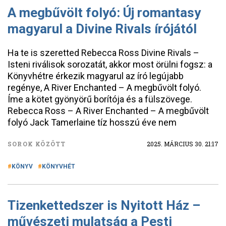
A megbűvölt folyó: Új romantasy
magyarul a Divine Rivals írójától
Ha te is szeretted Rebecca Ross Divine Rivals –
Isteni riválisok sorozatát, akkor most örülni fogsz: a
Könyvhétre érkezik magyarul az író legújabb
regénye, A River Enchanted – A megbűvölt folyó.
Íme a kötet gyönyörű borítója és a fülszövege.
Rebecca Ross – A River Enchanted – A megbűvölt
folyó Jack Tamerlaine tíz hosszú éve nem
SOROK KÖZÖTT
2025. MÁRCIUS 30. 21:17
KÖNYV
KÖNYVHÉT
Tizenkettedszer is Nyitott Ház –
művészeti mulatság a Pesti