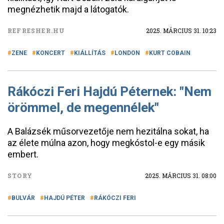
megnézhetik majd a látogatók.
REFRESHER.HU
2025. MÁRCIUS 31. 10:23
ZENE
KONCERT
KIÁLLÍTÁS
LONDON
KURT COBAIN
Rákóczi Feri Hajdú Péternek: "Nem
örömmel, de megennélek"
A Balázsék műsorvezetője nem hezitálna sokat, ha
az élete múlna azon, hogy megkóstol-e egy másik
embert.
STORY
2025. MÁRCIUS 31. 08:00
BULVÁR
HAJDÚ PÉTER
RÁKÓCZI FERI