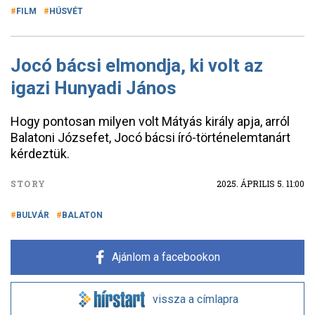
FILM
HÚSVÉT
Jocó bácsi elmondja, ki volt az
igazi Hunyadi János
Hogy pontosan milyen volt Mátyás király apja, arról
Balatoni Józsefet, Jocó bácsi író-történelemtanárt
kérdeztük.
STORY
2025. ÁPRILIS 5. 11:00
BULVÁR
BALATON
Ajánlom a facebookon
vissza a címlapra