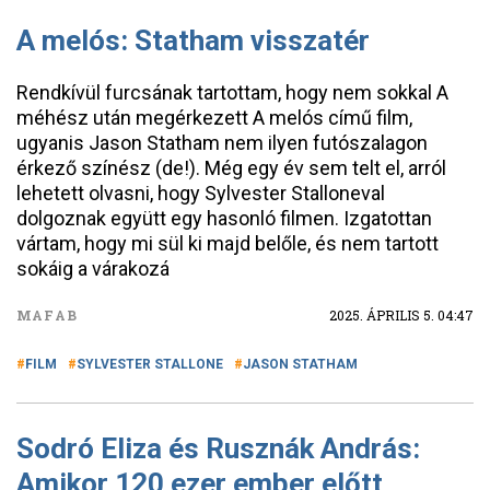
A melós: Statham visszatér
Rendkívül furcsának tartottam, hogy nem sokkal A
méhész után megérkezett A melós című film,
ugyanis Jason Statham nem ilyen futószalagon
érkező színész (de!). Még egy év sem telt el, arról
lehetett olvasni, hogy Sylvester Stalloneval
dolgoznak együtt egy hasonló filmen. Izgatottan
vártam, hogy mi sül ki majd belőle, és nem tartott
sokáig a várakozá
MAFAB
2025. ÁPRILIS 5. 04:47
FILM
SYLVESTER STALLONE
JASON STATHAM
Sodró Eliza és Rusznák András:
Amikor 120 ezer ember előtt