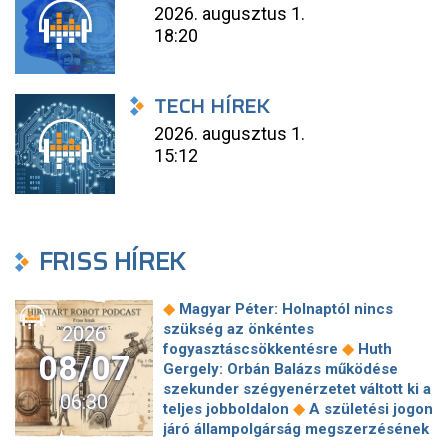
2026. augusztus 1.
18:20
TECH HÍREK
2026. augusztus 1.
15:12
FRISS HÍREK
◆
Magyar Péter: Holnaptól nincs
szükség az önkéntes
2026
◆
fogyasztáscsökkentésre
Huth
08/07
Gergely: Orbán Balázs működése
szekunder szégyenérzetet váltott ki a
06:30
◆
teljes jobboldalon
A születési jogon
járó állampolgárság megszerzésének