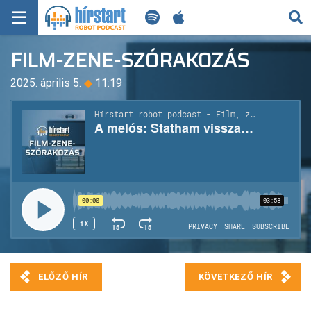
KERESÉS
FILM-ZENE-SZÓRAKOZÁS
KEZDŐLAP
2025. április 5.
◆
11:19
FRISS HÍREK
TECH HÍREK
FILM-ZENE-SZÓRAKOZÁS
PLAYLIST
MI AZ A ROBOT PODCAST?