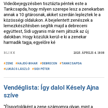
Videóbejegyzésben tisztázta péntek este a
Tankcsapda, hogy milyen szerepe lesz a zenekarban
annak a 10 gitárosnak, akiket szerdán lepleztek le a
közösségi oldalukon. A bejelentett zenészek a
lemezkészítésben segítik majd a debreceni
együttest, Sidi ugyanis már nem játszik az új
dalokban. Hogy közülük kerül-e ki a zenekar
harmadik tagja, egyelőre ké
BLIKK
2025. ÁPRILIS 4. 18:08
ZENE
HAJDÚ-BIHAR
DEBRECEN
TANKCSAPDA
LUKÁCS LÁSZLÓ
SIDI PÉTER
Vendéglista: Így dalol Késely Ajna
szíve
"Élsportolóként a zene számomra olyan, mint a