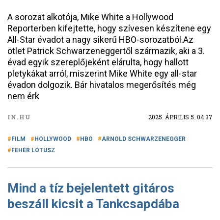
A sorozat alkotója, Mike White a Hollywood
Reporterben kifejtette, hogy szívesen készítene egy
All-Star évadot a nagy sikerű HBO-sorozatból.Az
ötlet Patrick Schwarzeneggertől származik, aki a 3.
évad egyik szereplőjeként elárulta, hogy hallott
pletykákat arról, miszerint Mike White egy all-star
évadon dolgozik. Bár hivatalos megerősítés még
nem érk
IN.HU
2025. ÁPRILIS 5. 04:37
FILM
HOLLYWOOD
HBO
ARNOLD SCHWARZENEGGER
FEHÉR LÓTUSZ
Mind a tíz bejelentett gitáros
beszáll kicsit a Tankcsapdába