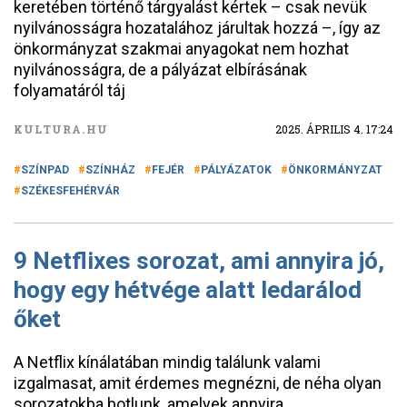
keretében történő tárgyalást kértek – csak nevük
nyilvánosságra hozatalához járultak hozzá –, így az
önkormányzat szakmai anyagokat nem hozhat
nyilvánosságra, de a pályázat elbírásának
folyamatáról táj
KULTURA.HU
2025. ÁPRILIS 4. 17:24
SZÍNPAD
SZÍNHÁZ
FEJÉR
PÁLYÁZATOK
ÖNKORMÁNYZAT
SZÉKESFEHÉRVÁR
9 Netflixes sorozat, ami annyira jó,
hogy egy hétvége alatt ledarálod
őket
A Netflix kínálatában mindig találunk valami
izgalmasat, amit érdemes megnézni, de néha olyan
sorozatokba botlunk, amelyek annyira