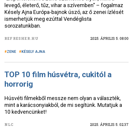
levegő, életerő, tűz, vihar a szívemben" – fogalmaz
Késely Ajna Európa-bajnok úszó, az ő zenei ízlését
ismerhetjük meg ezúttal Vendéglista
sorozatunkban.
REFRESHER.HU
2025. ÁPRILIS 5. 08:00
ZENE
KÉSELY AJNA
TOP 10 film húsvétra, cukitól a
horrorig
Húsvéti filmekből messze nem olyan a választék,
mint a karácsonyiakból, de mi segítünk. Mutatjuk a
10 kedvencünket!
NLC
2025. ÁPRILIS 5. 02:37