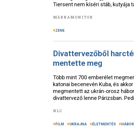
Tiersent nem kíséri stáb, kutyája 
MÁRKAMONITOR
ZENE
Divattervezőből harcté
mentette meg
Több mint 700 emberélet megment
katonai becenevén Kuba, és akkor
megmentett az ukrán-orosz háborúb
divattervező lenne Párizsban. Pedi
NLC
FILM
UKRAJNA
ÉLETMENTÉS
HÁBOR