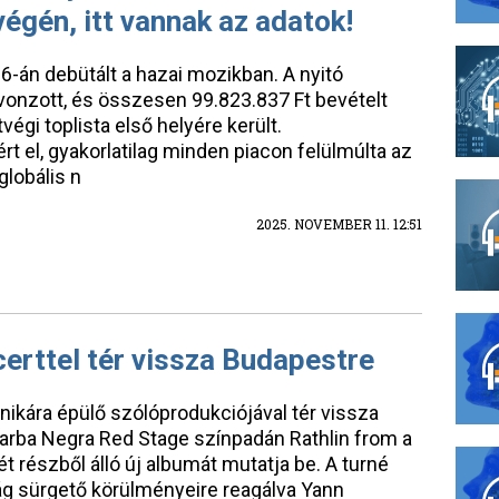
gén, itt vannak az adatok!
6-án debütált a hazai mozikban. A nyitó
vonzott, és összesen 99.823.837 Ft bevételt
égi toplista első helyére került.
 ért el, gyakorlatilag minden piacon felülmúlta az
globális n
2025. NOVEMBER 11. 12:51
erttel tér vissza Budapestre
nikára épülő szólóprodukciójával tér vissza
Barba Negra Red Stage színpadán Rathlin from a
ét részből álló új albumát mutatja be. A turné
ág sürgető körülményeire reagálva Yann