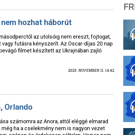
FR
 nem hozhat háborút
 másodperctől az utolsóig nem ereszt, fojtogat,
et vagy futásra kényszerít. Az Oscar-díjas 20 nap
evágó filmet készített az Ukrajnában zajló
2025. NOVEMBER 11. 14:42
a, Orlando
ása számomra az Anora, attól eléggé elmarad
es, még ha a cselekmény nem is nagyon vezet