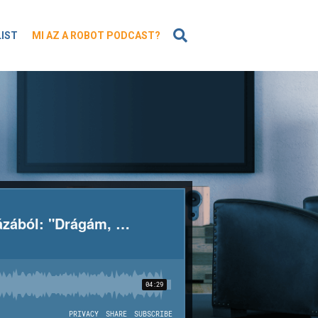
KERESÉS
LIST
MI AZ A ROBOT PODCAST?