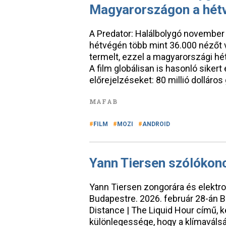
Magyarországon a hétvé
A Predator: Halálbolygó november 
hétvégén több mint 36.000 nézőt 
termelt, ezzel a magyarországi hétv
A film globálisan is hasonló sikert
előrejelzéseket: 80 millió dolláros 
MAFAB
FILM
MOZI
ANDROID
Yann Tiersen szólókonc
Yann Tiersen zongorára és elektro
Budapestre. 2026. február 28-án 
Distance | The Liquid Hour című, k
különlegessége, hogy a klímaváls