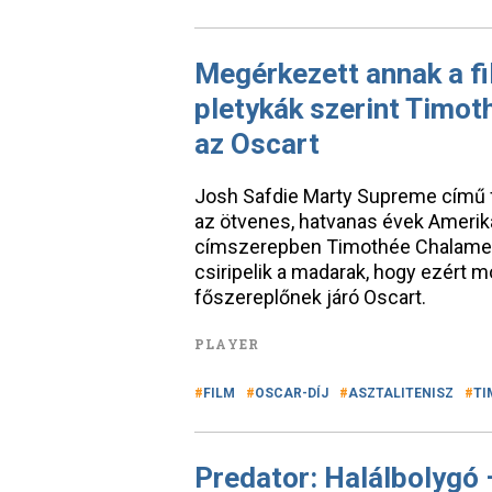
Megérkezett annak a fi
pletykák szerint Timo
az Oscart
Josh Safdie Marty Supreme című fi
az ötvenes, hatvanas évek Ameriká
címszerepben Timothée Chalamet l
csiripelik a madarak, hogy ezért m
főszereplőnek járó Oscart.
PLAYER
FILM
OSCAR-DÍJ
ASZTALITENISZ
TI
Predator: Halálbolygó –