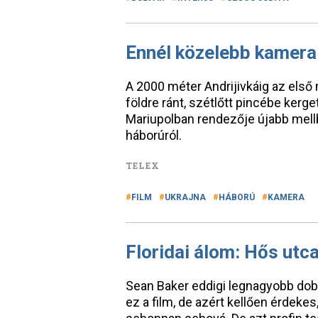
Ennél közelebb kamera
A 2000 méter Andrijivkáig az első
földre ránt, szétlőtt pincébe kerg
Mariupolban rendezője újabb mellb
háborúról.
TELEX
FILM
UKRAJNA
HÁBORÚ
KAMERA
Floridai álom: Hős utc
Sean Baker eddigi legnagyobb dob
ez a film, de azért kellően érdek