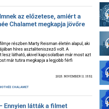
lmnek az előzetese, amiért a
thée Chalamet megkapja jövőre
lmje részben Marty Reisman életén alapul, aki
jában híres asztaliteniszező volt. A
esz látható, akivel kapcsolatban már most azt
ost már tutira megkapja a legjobb férfi
2025. NOVEMBER 11. 15:52
MOTHÉE CHALAMET
 Ennyien látták a filmet