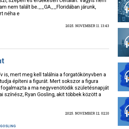
szi, szépen és érdekesen céltalan. Vagyis nem
lam nem talált be.__GA__Floridában járunk,
rt néha e
2025. NOVEMBER 11. 13:43
nt
v is, mert meg kell találnia a forgatókönyvben a
dja építeni a figurát. Mert sokszor a figura
 fogalmazta a ma negyvenötödik születésnapját
i színész, Ryan Gosling, akit többek között a
2025. NOVEMBER 12. 02:10
 GOSLING