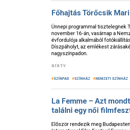
Főhajtás Törőcsik Mari
Ünnepi programmal tisztelegnek T
november 16-án, vasárnap a Nemze
évfordulója alkalmából fotókiállítás
Díszpáholyt, az emlékest zárásaké
nagyszínpadon.
HÍRTV
SZÍNPAD
SZÍNHÁZ
NEMZETI SZÍNHÁZ
La Femme – Azt mondtá
találni egy női filmfesz
Először rendezik meg Budapesten