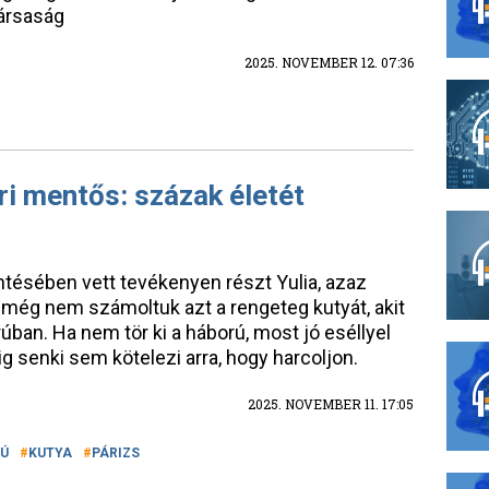
társaság
2025. NOVEMBER 12. 07:36
ri mentős: százak életét
ésében vett tevékenyen részt Yulia, azaz
 még nem számoltuk azt a rengeteg kutyát, akit
an. Ha nem tör ki a háború, most jó eséllyel
g senki sem kötelezi arra, hogy harcoljon.
2025. NOVEMBER 11. 17:05
Ú
KUTYA
PÁRIZS