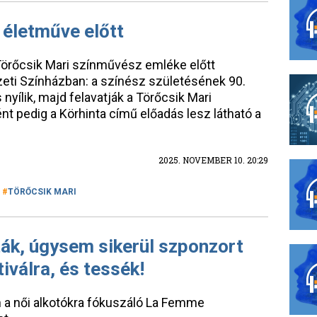
 életműve előtt
örőcsik Mari színművész emléke előtt
ti Színházban: a színész születésének 90.
 nyílik, majd felavatják a Törőcsik Mari
nt pedig a Körhinta című előadás lesz látható a
2025. NOVEMBER 10. 20:29
TÖRŐCSIK MARI
k, úgysem sikerül szponzort
tiválra, és tessék!
 a női alkotókra fókuszáló La Femme