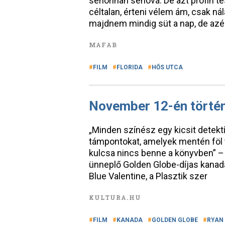
sehonnan sehová. De azt profin te
céltalan, érteni vélem ám, csak ná
majdnem mindig süt a nap, de azé
MAFAB
FILM
FLORIDA
HŐS UTCA
November 12-én törté
„Minden színész egy kicsit detektí
támpontokat, amelyek mentén föl tu
kulcsa nincs benne a könyvben” –
ünneplő Golden Globe-díjas kanada
Blue Valentine, a Plasztik szer
KULTURA.HU
FILM
KANADA
GOLDEN GLOBE
RYAN