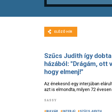
Szűcs Judith így dobta 
házából: "Drágám, ott v
hogy elmenj!"
Az énekesnő egy interjúban elárult
azt is elmondta, milyen 72 évesen 
SASSY
BULVÁR
INTERJÚ
SZŰCS JUDITH