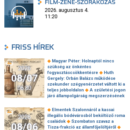
FILM-ZENE-SZÓRAKOZÁS
2026. augusztus 4.
11:20
FRISS HÍREK
◆
Magyar Péter: Holnaptól nincs
szükség az önkéntes
2026
◆
fogyasztáscsökkentésre
Huth
08/07
Gergely: Orbán Balázs működése
szekunder szégyenérzetet váltott ki a
06:30
◆
teljes jobboldalon
A születési jogon
járó állampolgárság megszerzésének
korlátozásáról írt alá rendeletet
◆
Donald Trump
„Kevésen múlt a
◆
Elmentek Szalonnáról a kassai
katasztrófa” – szintet léphetett az
illegális bódévárosból beköltöző roma
2026
◆
orosz hibrid hadviselés
Bod Péter
◆
családok
Szombaton szavaz a
08/06
Ákos: Vagyonkezelés közérdekből: mi
◆
Tisza-frakció az államfőjelöltjéről