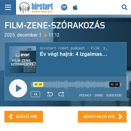
KERESÉS
FILM-ZENE-SZÓRAKOZÁS
KEZDŐLAP
2025. december 1.
◆
11:12
FRISS HÍREK
TECH HÍREK
FILM-ZENE-SZÓRAKOZÁS
PLAYLIST
MI AZ A ROBOT PODCAST?