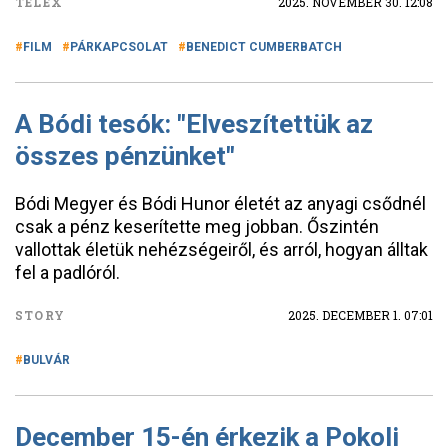
TELEX
2025. NOVEMBER 30. 12:08
FILM
PÁRKAPCSOLAT
BENEDICT CUMBERBATCH
A Bódi tesók: "Elveszítettük az
összes pénzünket"
Bódi Megyer és Bódi Hunor életét az anyagi csődnél
csak a pénz keserítette meg jobban. Őszintén
vallottak életük nehézségeiről, és arról, hogyan álltak
fel a padlóról.
STORY
2025. DECEMBER 1. 07:01
BULVÁR
December 15-én érkezik a Pokoli