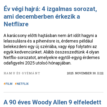
Év végi hajrá: 4 izgalmas sorozat,
ami decemberben érkezik a
Netflixre
A karácsony előtti hajtásban nem árt időt hagyni a
lelassulásra és a pihenésre is, érdemes például
belekezdeni egy új szériába, vagy épp folytatni az
egyik kedvencünket. Alább összeszedtünk 4 olyan
Netflix-sorozatot, amelyekre egytől-egyig érdemes
odafigyelni 2025 utolsó hónapjában.
HAMU ÉS GYÉMÁNT
2025. NOVEMBER 30. 11:22
FILM
NETFLIX
A 90 éves Woody Allen 9 elfeledett