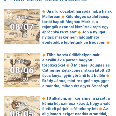
kilométerekről – a cernavodai
laptopok: így élheti túl a home office a
atomerőmű felé próbálták terelni a
◆
hőhullámokat
Egészen különös
◆
románok a folyam vízhozamát
◆
Újra fürdőzőket harapdálnak a halak
◆
látványt nyújt Nagymarosnál a Duna
Államkincstár-támadás: Örülhetünk,
◆
Mallorcán
Különleges születésnapi
2026
Kiderült, mi van a robotmobil testében
hogy nem történik hasonló minden
tortát kapott Meghan Markle, a
◆
Sötétbe burkolóznak a Media Markt
08/07
◆
nap
Elképesztő növekedést
rajongók azonnal kiszúrtak rajta egy
◆
áruházak
Energiatakarékos
villantott a SpaceX, mégis megijedtek
◆
aprócska részletet
Jön a nyugati
működésre állt át a Debreceni
11:13
a befektetők
nyitás: máskor nem látogatható
Közlekedési Zrt. az energiaválság
◆
épületekbe léphetünk be Bécsben
◆
miatt
Nagyon súlyos lehet az
Molnár Áron visszaszólt Dessewffy
államkincstárt ért kibertámadás, a
◆
Andornak
Fipresci Nagydíjra
közzétett képek alapján a támadó
◆
Több horvát üdülőhelyen már
jelölték Enyedi Ildikó szépséges
gyakorlatilag ahhoz férhetett hozzá,
elszállítják a parton hagyott
2026
◆
filmjét
Véget ért a közös munka!
◆
amihez akart
◆
Az Alibaba bedobta
törölközőket
Ő Michael Douglas és
08/06
Balogh Levente elbúcsúzott Az
◆
az AI-atombombát
Életbe lépett az
Catherine Zeta-Jones ritkán látott 23
◆
álommeló győztesétől
4 csillagjegy,
EU-s AI-törvény új szakasza:
◆
éves lánya, gyönyörű nő lett belőle
11:50
akinek teljesül a legnagyobb
veszélyben lehetnek a felkészületlen
Bródy János, mint rezignált nyugger
kívánsága a közeljövőben: egy
HR-osztályok
elmondta, miben ért egyet Szörényi
◆
őrangyal fogja őket ebben segíteni
◆
Leventével
6 szigorú szabály, amit
Jött egy előzetes a GTA VI következő
minden pasinak be kell tartania, aki
◆
10 alkalom, amikor annyira izzott a
előzeteséhez, amit konkrétan a
◆
Jennifer Lopezzel akar randizni
Így
kémia két színész között, hogy a való
2026
◆
Netflixen lehet majd megnézni
él Krug Emília, egy kis faluban talált
◆
életbeli párjuk is féltékeny lett
Az
Zsigmond Angi: Azóta sem volt
08/05
◆
menedékre
3 csillagjegynek
alig ismert sziget csodás stranddal,
◆
senkim
A Sziget szervezői óva