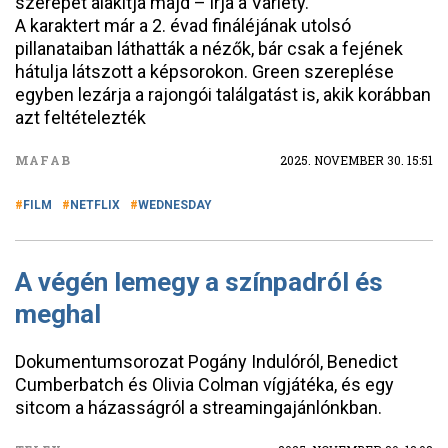
szerepét alakítja majd – írja a Variety.
A karaktert már a 2. évad fináléjának utolsó
pillanataiban láthatták a nézők, bár csak a fejének
hátulja látszott a képsorokon. Green szereplése
egyben lezárja a rajongói találgatást is, akik korábban
azt feltételezték
MAFAB
2025. NOVEMBER 30. 15:51
FILM
NETFLIX
WEDNESDAY
A végén lemegy a színpadról és
meghal
Dokumentumsorozat Pogány Indulóról, Benedict
Cumberbatch és Olivia Colman vígjátéka, és egy
sitcom a házasságról a streamingajánlónkban.