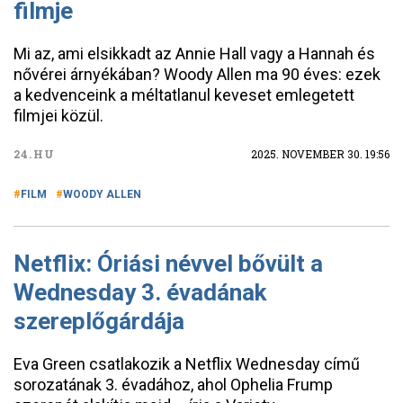
filmje
Mi az, ami elsikkadt az Annie Hall vagy a Hannah és
nővérei árnyékában? Woody Allen ma 90 éves: ezek
a kedvenceink a méltatlanul keveset emlegetett
filmjei közül.
24.HU
2025. NOVEMBER 30. 19:56
FILM
WOODY ALLEN
Netflix: Óriási névvel bővült a
Wednesday 3. évadának
szereplőgárdája
Eva Green csatlakozik a Netflix Wednesday című
sorozatának 3. évadához, ahol Ophelia Frump