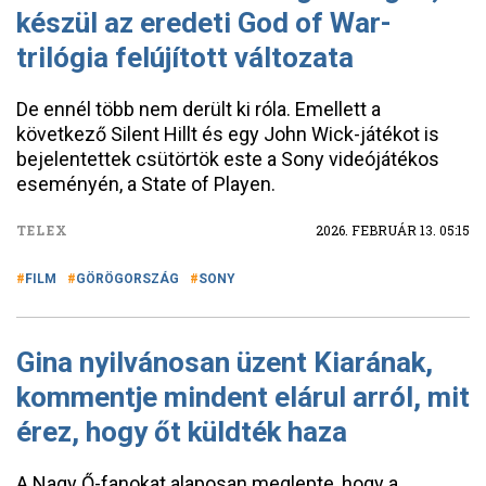
készül az eredeti God of War-
trilógia felújított változata
De ennél több nem derült ki róla. Emellett a
következő Silent Hillt és egy John Wick-játékot is
bejelentettek csütörtök este a Sony videójátékos
eseményén, a State of Playen.
TELEX
2026. FEBRUÁR 13. 05:15
FILM
GÖRÖGORSZÁG
SONY
Gina nyilvánosan üzent Kiarának,
kommentje mindent elárul arról, mit
érez, hogy őt küldték haza
A Nagy Ő-fanokat alaposan meglepte, hogy a