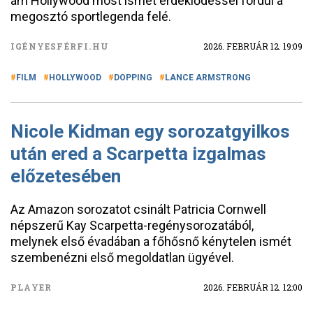
ám Hollywood most ismét érdeklődéssel fordul a
megosztó sportlegenda felé.
IGÉNYESFÉRFI.HU
2026. FEBRUÁR 12. 19:09
FILM
HOLLYWOOD
DOPPING
LANCE ARMSTRONG
Nicole Kidman egy sorozatgyilkos
után ered a Scarpetta izgalmas
előzetesében
Az Amazon sorozatot csinált Patricia Cornwell
népszerű Kay Scarpetta-regénysorozatából,
melynek első évadában a főhősnő kénytelen ismét
szembenézni első megoldatlan ügyével.
PLAYER
2026. FEBRUÁR 12. 12:00