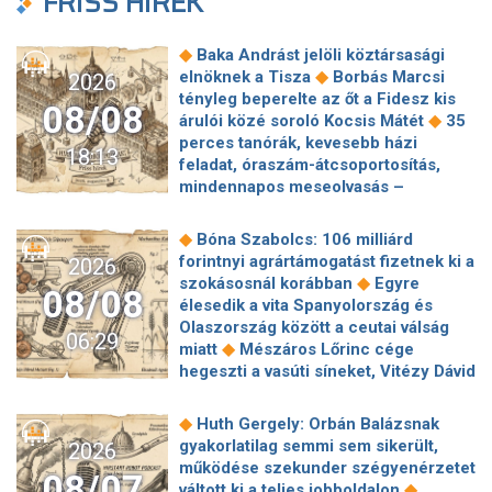
FRISS HÍREK
◆
Baka Andrást jelöli köztársasági
◆
elnöknek a Tisza
Borbás Marcsi
2026
tényleg beperelte az őt a Fidesz kis
08/08
◆
árulói közé soroló Kocsis Mátét
35
perces tanórák, kevesebb házi
18:13
feladat, óraszám-átcsoportosítás,
mindennapos meseolvasás –
elkészült a minisztérium alsó
◆
tagozatos javaslatcsomagja
◆
Bóna Szabolcs: 106 milliárd
Lemond és az egyetemről is távozik
forintnyi agrártámogatást fizetnek ki a
2026
az Ádám Zoltánt kirúgó corvinusos
◆
szokásosnál korábban
Egyre
08/08
◆
rektorhelyettes
élesedik a vita Spanyolország és
Katasztrófavédelem: Ez már nekünk is
Olaszország között a ceutai válság
06:29
◆
sok! És sajnos nem látjuk a végét
◆
miatt
Mészáros Lőrinc cége
Nem fizeti vissza a vételárat a zuglói
hegeszti a vasúti síneket, Vitézy Dávid
kormányzati negyed
◆
elmagyarázta, miért
Jogi lépéseket
◆
ingatlanfejlesztője
Beért Trump
tesz a Bosnyák téri irodakomplexum
◆
Huth Gergely: Orbán Balázsnak
szélerőmű-gyűlölete: egymilliárd
beruházója, ha az állam felmondja a
gyakorlatilag semmi sem sikerült,
2026
dollárt fizetnek egy német cégnek,
◆
szerződésüket
Megérkezett
működése szekunder szégyenérzetet
◆
hogy leállítsa az amerikai projektjeit
08/07
Magyar Péter bejelentése: így költik
◆
váltott ki a teljes jobboldalon