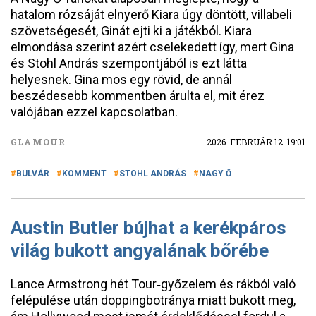
hatalom rózsáját elnyerő Kiara úgy döntött, villabeli
szövetségesét, Ginát ejti ki a játékból. Kiara
elmondása szerint azért cselekedett így, mert Gina
és Stohl András szempontjából is ezt látta
helyesnek. Gina mos egy rövid, de annál
beszédesebb kommentben árulta el, mit érez
valójában ezzel kapcsolatban.
GLAMOUR
2026. FEBRUÁR 12. 19:01
BULVÁR
KOMMENT
STOHL ANDRÁS
NAGY Ő
Austin Butler bújhat a kerékpáros
világ bukott angyalának bőrébe
Lance Armstrong hét Tour‑győzelem és rákból való
felépülése után doppingbotránya miatt bukott meg,