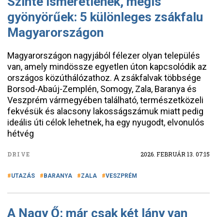
Szinte ismeretlenek, mégis
gyönyörűek: 5 különleges zsákfalu
Magyarországon
Magyarországon nagyjából félezer olyan település
van, amely mindössze egyetlen úton kapcsolódik az
országos közúthálózathoz. A zsákfalvak többsége
Borsod-Abaúj-Zemplén, Somogy, Zala, Baranya és
Veszprém vármegyében található, természetközeli
fekvésük és alacsony lakosságszámuk miatt pedig
ideális úti célok lehetnek, ha egy nyugodt, elvonulós
hétvég
DRIVE
2026. FEBRUÁR 13. 07:15
UTAZÁS
BARANYA
ZALA
VESZPRÉM
A Nagy Ő: már csak két lány van