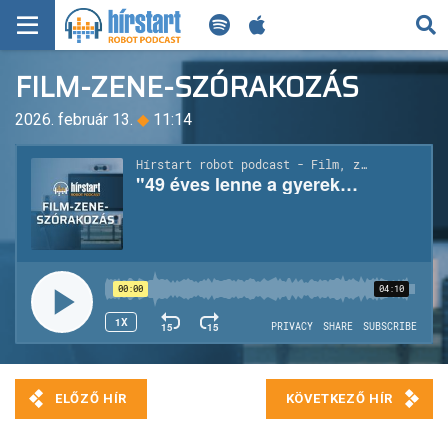
KERESÉS
FILM-ZENE-SZÓRAKOZÁS
KEZDŐLAP
2026. február 13.
◆
11:14
FRISS HÍREK
TECH HÍREK
FILM-ZENE-SZÓRAKOZÁS
PLAYLIST
MI AZ A ROBOT PODCAST?