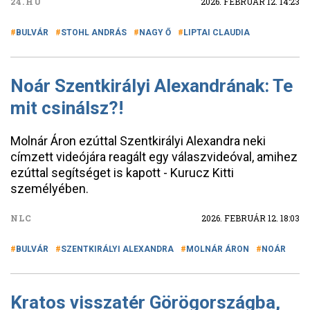
24.HU
2026. FEBRUÁR 12. 14:23
BULVÁR
STOHL ANDRÁS
NAGY Ő
LIPTAI CLAUDIA
Noár Szentkirályi Alexandrának: Te
mit csinálsz?!
Molnár Áron ezúttal Szentkirályi Alexandra neki
címzett videójára reagált egy válaszvideóval, amihez
ezúttal segítséget is kapott - Kurucz Kitti
személyében.
NLC
2026. FEBRUÁR 12. 18:03
BULVÁR
SZENTKIRÁLYI ALEXANDRA
MOLNÁR ÁRON
NOÁR
Kratos visszatér Görögországba,