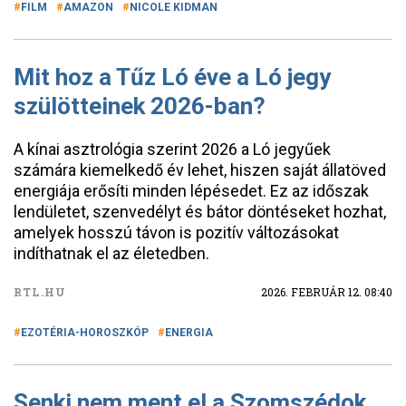
FILM
AMAZON
NICOLE KIDMAN
Mit hoz a Tűz Ló éve a Ló jegy
szülötteinek 2026-ban?
A kínai asztrológia szerint 2026 a Ló jegyűek
számára kiemelkedő év lehet, hiszen saját állatöved
energiája erősíti minden lépésedet. Ez az időszak
lendületet, szenvedélyt és bátor döntéseket hozhat,
amelyek hosszú távon is pozitív változásokat
indíthatnak el az életedben.
RTL.HU
2026. FEBRUÁR 12. 08:40
EZOTÉRIA-HOROSZKÓP
ENERGIA
Senki nem ment el a Szomszédok