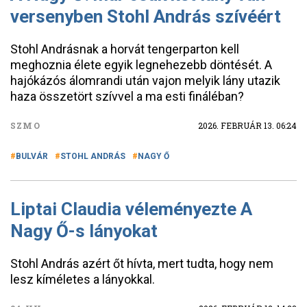
versenyben Stohl András szívéért
Stohl Andrásnak a horvát tengerparton kell
meghoznia élete egyik legnehezebb döntését. A
hajókázós álomrandi után vajon melyik lány utazik
haza összetört szívvel a ma esti fináléban?
SZMO
2026. FEBRUÁR 13. 06:24
BULVÁR
STOHL ANDRÁS
NAGY Ő
Liptai Claudia véleményezte A
Nagy Ő-s lányokat
Stohl András azért őt hívta, mert tudta, hogy nem
lesz kíméletes a lányokkal.