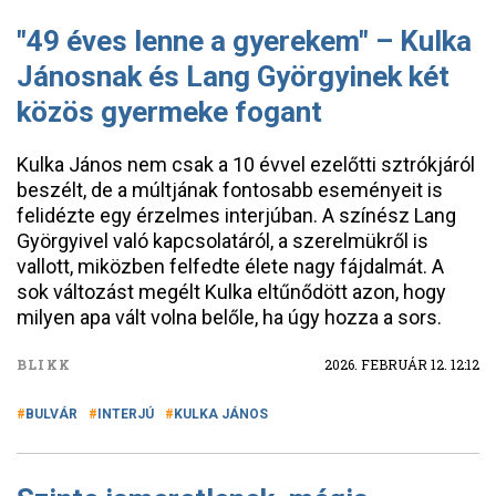
"49 éves lenne a gyerekem" – Kulka
Jánosnak és Lang Györgyinek két
közös gyermeke fogant
Kulka János nem csak a 10 évvel ezelőtti sztrókjáról
beszélt, de a múltjának fontosabb eseményeit is
felidézte egy érzelmes interjúban. A színész Lang
Györgyivel való kapcsolatáról, a szerelmükről is
vallott, miközben felfedte élete nagy fájdalmát. A
sok változást megélt Kulka eltűnődött azon, hogy
milyen apa vált volna belőle, ha úgy hozza a sors.
BLIKK
2026. FEBRUÁR 12. 12:12
BULVÁR
INTERJÚ
KULKA JÁNOS