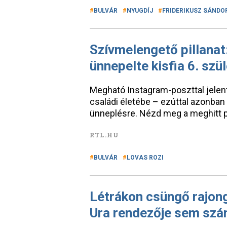
BULVÁR
NYUGDÍJ
FRIDERIKUSZ SÁNDO
Szívmelengető pillanat
ünnepelte kisfia 6. szü
Megható Instagram-poszttal jelentk
családi életébe – ezúttal azonban 
ünneplésre. Nézd meg a meghitt pi
RTL.HU
BULVÁR
LOVAS ROZI
Létrákon csüngő rajong
Ura rendezője sem szá