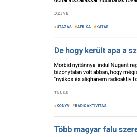
dohai átszállással indulnának továb
DRIVE
UTAZÁS
AFRIKA
KATAR
De hogy került apa a 
Morbid nyitánnyal indul Nugent reg
bizonytalan volt abban, hogy mégis 
"nyákos és alighanem radioaktív f
TELEX
KÖNYV
RADIOAKTÍVITÁS
Több magyar falu szere