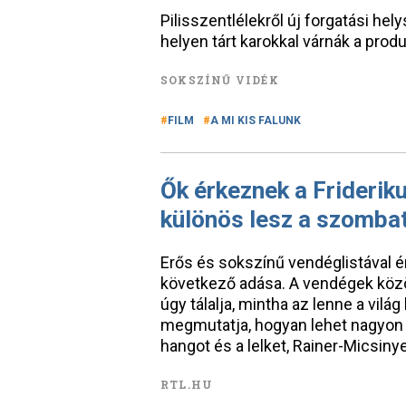
Pilisszentlélekről új forgatási hel
helyen tárt karokkal várnák a produ
SOKSZÍNŰ VIDÉK
FILM
A MI KIS FALUNK
Ők érkeznek a Friderik
különös lesz a szomba
Erős és sokszínű vendéglistával 
következő adása. A vendégek közö
úgy tálalja, mintha az lenne a vilá
megmutatja, hogyan lehet nagyon f
hangot és a lelket, Rainer-Micsiny
RTL.HU