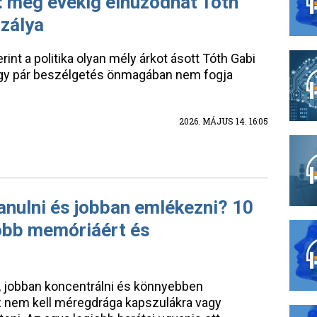
: még évekig elhúzódhat Tóth
szálya
int a politika olyan mély árkot ásott Tóth Gabi
 egy pár beszélgetés önmagában nem fogja
2026. MÁJUS 14. 16:05
anulni és jobban emlékezni? 10
jobb memóriáért és
, jobban koncentrálni és könnyebben
ez nem kell méregdrága kapszulákra vagy