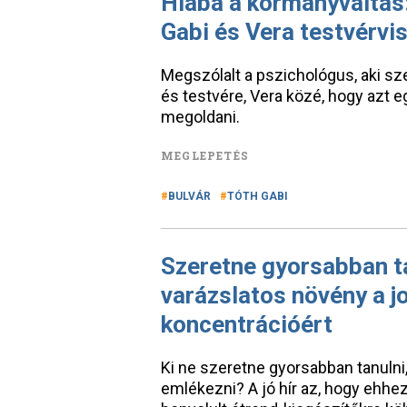
Hiába a kormányváltás
Gabi és Vera testvérvi
Megszólalt a pszichológus, aki szer
és testvére, Vera közé, hogy azt
megoldani.
MEGLEPETÉS
BULVÁR
TÓTH GABI
Szeretne gyorsabban t
varázslatos növény a 
koncentrációért
Ki ne szeretne gyorsabban tanulni
emlékezni? A jó hír az, hogy ehh