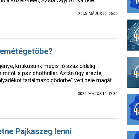
b a Közel-Kelet, Ázsia vagy Afrika felé.
2026. MÁJUS 15. 06:00
szemétégetőbe?
énye, kritikusunk mégis jó száz oldalig
mitől is pszichothriller. Aztán úgy érezte,
olyadékot tartalmazó gödörbe" veti bele magát.
2026. MÁJUS 14. 17:39
tne Pajkaszeg lenni