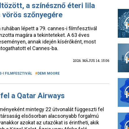
özött, a színésznő éteri lila
s vörös szőnyegére
a ruhában lépett a 79. cannes-i filmfesztivál
zotta magára a tekinteteket. A 63 éves
 eseményen, annak idején kísérőként, most
togathatott el Cannes-ba.
2026. MÁJUS 14. 15:06
-I FILMFESZTIVÁL
DEMI MOORE
 fel a Qatar Airways
zményeként mintegy 22 útvonalát függeszti fel
gitársaság elsősorban alacsonyabb forgalmú
yanakkor azokat az utazókat is érintheti, akik