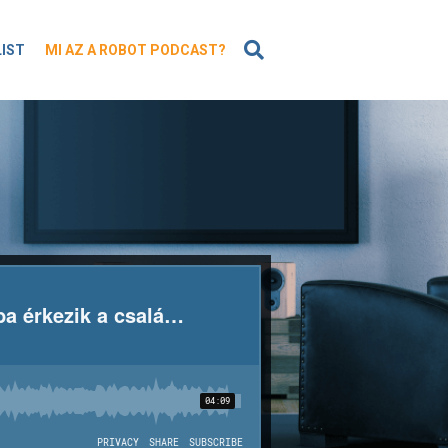
KERESÉS
LIST
MI AZ A ROBOT PODCAST?