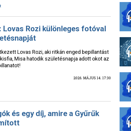
R
: Lovas Rozi különleges fotóval
letésnapját
ezett Lovas Rozi, aki ritkán enged bepillantást
kisfia, Misa hatodik születésnapja adott okot az
llanatot!
2026. MÁJUS 14. 17:30
ók és egy díj, amire a Gyűrűk
mított