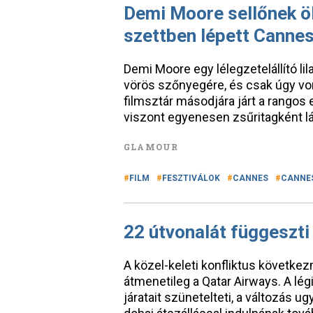
Demi Moore sellőnek ölt
szettben lépett Canne
Demi Moore egy lélegzetelállító lil
vörös szőnyegére, és csak úgy von
filmsztár másodjára járt a rangos
viszont egyenesen zsűritagként lá
GLAMOUR
FILM
FESZTIVÁLOK
CANNES
CANNES
22 útvonalát függeszti
A közel-keleti konfliktus követke
átmenetileg a Qatar Airways. A lé
járatait szünetelteti, a változás ug