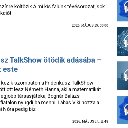
yszínre költözik A mi kis falunk tévésorozat, sok
kciót.
2026. MÁJUS 15. 05:00
usz TalkShow ötödik adásába –
t este
érkezik szombaton a Friderikusz TalkShow
tt ott lesz Németh Hanna, aki a matematikát
g legjobb társasjátéka, Bognár Balázs
iatalon nyugdíjba menni. Lábas Viki hozza a
ei Nóra pedig biz
2026. MÁJUS 14. 11:48