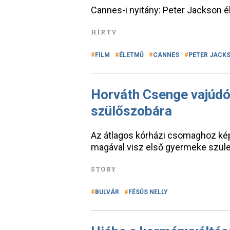
Cannes-i nyitány: Peter Jackson é
HÍRTV
FILM
ÉLETMŰ
CANNES
PETER JACK
Horváth Csenge vajúdó
szülőszobára
Az átlagos kórházi csomaghoz képe
magával visz első gyermeke szüle
STORY
BULVÁR
FÉSŰS NELLY