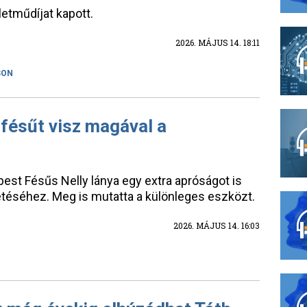
letműdíjat kapott.
2026. MÁJUS 14. 18:11
SON
fésűt visz magával a
st Fésűs Nelly lánya egy extra apróságot is
téséhez. Meg is mutatta a különleges eszközt.
2026. MÁJUS 14. 16:03