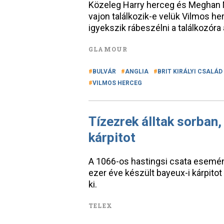
Közeleg Harry herceg és Meghan Mar
vajon találkozik-e velük Vilmos he
igyekszik rábeszélni a találkozóra a
GLAMOUR
BULVÁR
ANGLIA
BRIT KIRÁLYI CSALÁD
VILMOS HERCEG
Tízezrek álltak sorban
kárpitot
A 1066-os hastingsi csata esemé
ezer éve készült bayeux-i kárpitot
ki.
TELEX