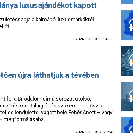
 lánya luxusajándékot kapott
 Születésnapja alkalmából luxusmárkáktól
l őt.
2026. JÚLIUS 3. 04:33
tően újra láthatjuk a tévében
nt fel a Birodalom című sorozat utolsó,
ndező és mentálhigiénés szakember először
teljes lendülettel vágott bele Fehér Anett – vagy
 – megformálásába.
2026. JÚLIUS 2. 20:24