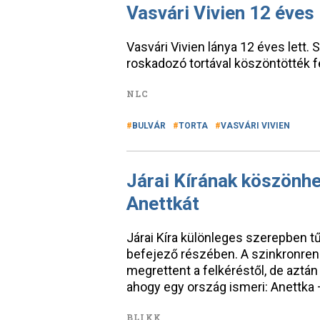
Vasvári Vivien 12 éves
Vasvári Vivien lánya 12 éves lett.
roskadozó tortával köszöntötték fe
NLC
BULVÁR
TORTA
VASVÁRI VIVIEN
Járai Kírának köszönhe
Anettkát
Járai Kíra különleges szerepben tű
befejező részében. A szinkronre
megrettent a felkéréstől, de aztán 
ahogy egy ország ismeri: Anettka
BLIKK