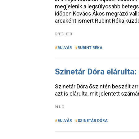
megjelenik a legsúlyosabb betegsé
időben Kovács Ákos megrázó vallo
arcaként ismert Rubint Réka küz
RTL.HU
BULVÁR
RUBINT RÉKA
Szinetár Dóra elárulta: 
Szinetár Dóra őszintén beszélt arr
azt is elárulta, mit jelentett szám
NLC
BULVÁR
SZINETÁR DÓRA