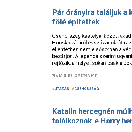
Pár órányira találjuk a 
fölé építettek
Csehország kastélyai között akad 
Houska váráról évszázadok óta az
ellentétben nem elsősorban a véde
bezárjon. A legenda szerint ugyan
rejtőzik, amelyet sokan csak a pok
HAMU ÉS GYÉMÁNT
UTAZÁS
CSEHORSZÁG
Katalin hercegnén múlh
találkoznak-e Harry he