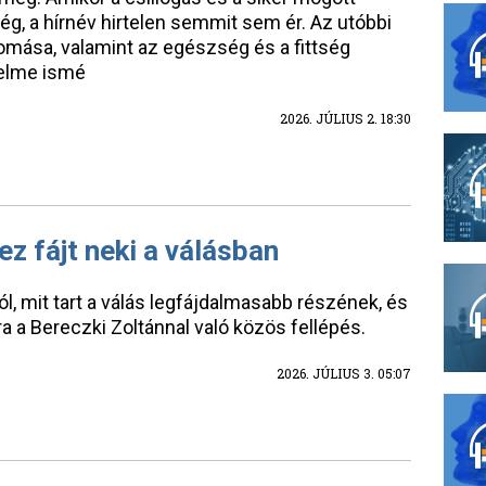
g, a hírnév hirtelen semmit sem ér. Az utóbbi
mása, valamint az egészség és a fittség
delme ismé
2026. JÚLIUS 2. 18:30
ez fájt neki a válásban
ól, mit tart a válás legfájdalmasabb részének, és
ára a Bereczki Zoltánnal való közös fellépés.
2026. JÚLIUS 3. 05:07