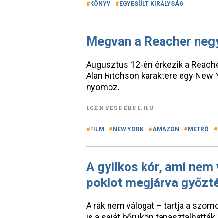
KÖNYV
EGYESÜLT KIRÁLYSÁG
Megvan a Reacher neg
Augusztus 12-én érkezik a Reach
Alan Ritchson karaktere egy New 
nyomoz.
IGÉNYESFÉRFI.HU
FILM
NEW YORK
AMAZON
METRÓ
A gyilkos kór, ami nem 
poklot megjárva győzté
A rák nem válogat – tartja a szomo
is a saját bőrükön tapasztalhatták