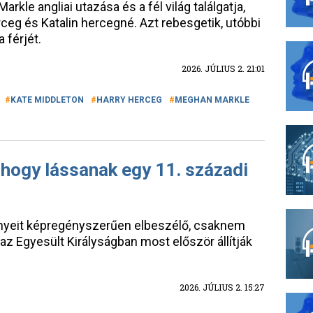
kle angliai utazása és a fél világ találgatja,
rceg és Katalin hercegné. Azt rebesgetik, utóbbi
 férjét.
2026. JÚLIUS 2. 21:01
KATE MIDDLETON
HARRY HERCEG
MEGHAN MARKLE
, hogy lássanak egy 11. századi
nyeit képregényszerűen elbeszélő, csaknem
 az Egyesült Királyságban most először állítják
2026. JÚLIUS 2. 15:27