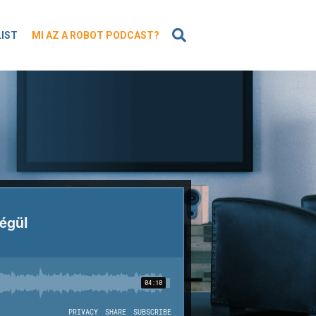
KERESÉS
LIST
MI AZ A ROBOT PODCAST?