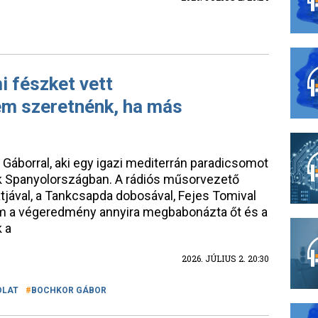
 fészket vett
m szeretnénk, ha más
 Gáborral, aki egy igazi mediterrán paradicsomot
k Spanyolországban. A rádiós műsorvezető
rátjával, a Tankcsapda dobosával, Fejes Tomival
ám a végeredmény annyira megbabonázta őt és a
 a
2026. JÚLIUS 2. 20:30
OLAT
BOCHKOR GÁBOR