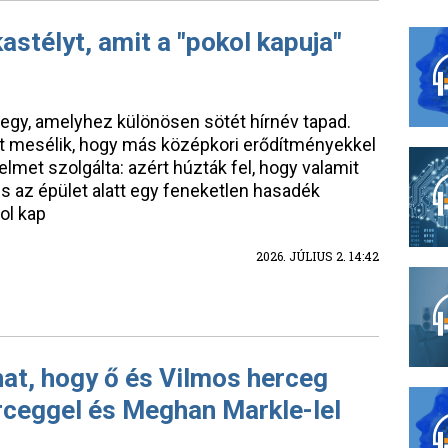
kastélyt, amit a "pokol kapuja"
egy, amelyhez különösen sötét hírnév tapad.
t mesélik, hogy más középkori erődítményekkel
lmet szolgálta: azért húzták fel, hogy valamit
is az épület alatt egy feneketlen hasadék
ol kap
2026. JÚLIUS 2. 14:42
at, hogy ő és Vilmos herceg
rceggel és Meghan Markle-lel