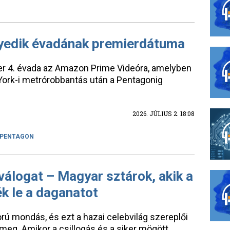
yedik évadának premierdátuma
er 4. évada az Amazon Prime Videóra, amelyben
York-i metrórobbantás után a Pentagonig
2026. JÚLIUS 2. 18:08
PENTAGON
válogat – Magyar sztárok, akik a
k le a daganatot
rú mondás, és ezt a hazai celebvilág szereplői
 meg. Amikor a csillogás és a siker mögött