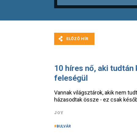
10 híres nő, aki tudtán
feleségül
Vannak világsztárok, akik nem tudt
házasodtak össze - ez csak későb
JOY
BULVÁR