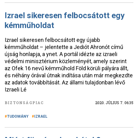
Izrael sikeresen felbocsátott egy
kémműholdat
Izrael sikeresen felbocsátott egy újabb
kémműholdat – jelentette a Jediót Ahronót című
újság honlapja, a ynet. A portál idézte az izraeli
védelmi minisztérium közleményét, amely szerint
az Ofek 16 nevű kémműhold Föld körüli pályára állt,
és néhány órával útnak indítása után már megkezdte
az adatok továbbítását. Az állami tulajdonban lévő
Izraeli Lé
BIZTONSÁGPIAC
2020. JÚLIUS 7. 06:35
TUDOMÁNY
IZRAEL