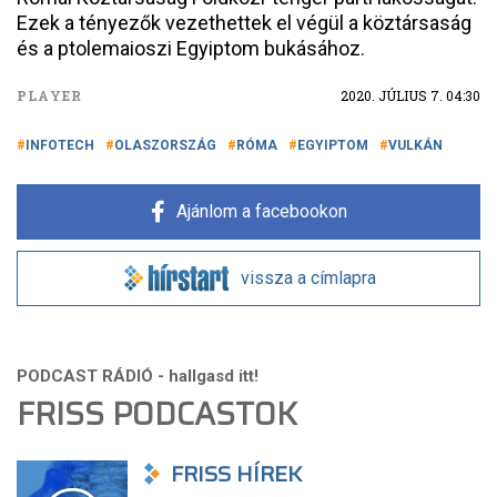
Ezek a tényezők vezethettek el végül a köztársaság
és a ptolemaioszi Egyiptom bukásához.
PLAYER
2020. JÚLIUS 7. 04:30
INFOTECH
OLASZORSZÁG
RÓMA
EGYIPTOM
VULKÁN
Ajánlom a facebookon
vissza a címlapra
FRISS PODCASTOK
FRISS HÍREK