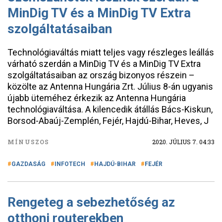
MinDig TV és a MinDig TV Extra
szolgáltatásaiban
Technológiaváltás miatt teljes vagy részleges leállás
várható szerdán a MinDig TV és a MinDig TV Extra
szolgáltatásaiban az ország bizonyos részein –
közölte az Antenna Hungária Zrt. Július 8-án ugyanis
újabb üteméhez érkezik az Antenna Hungária
technológiaváltása. A kilencedik átállás Bács-Kiskun,
Borsod-Abaúj-Zemplén, Fejér, Hajdú-Bihar, Heves, J
MÍNUSZOS
2020. JÚLIUS 7. 04:33
GAZDASÁG
INFOTECH
HAJDÚ-BIHAR
FEJÉR
Rengeteg a sebezhetőség az
otthoni routerekben