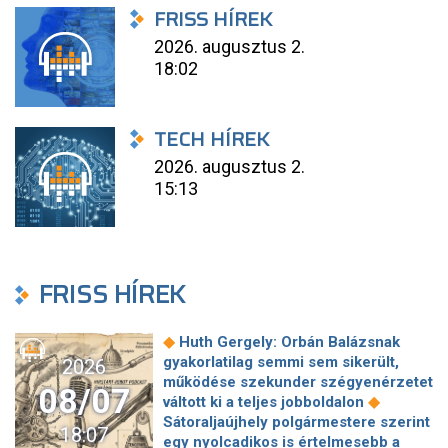
FRISS HÍREK
2026. augusztus 2.
18:02
TECH HÍREK
2026. augusztus 2.
15:13
FRISS HÍREK
◆
Huth Gergely: Orbán Balázsnak
gyakorlatilag semmi sem sikerült,
2026
működése szekunder szégyenérzetet
08/07
◆
váltott ki a teljes jobboldalon
Sátoraljaújhely polgármestere szerint
18:07
egy nyolcadikos is értelmesebb a