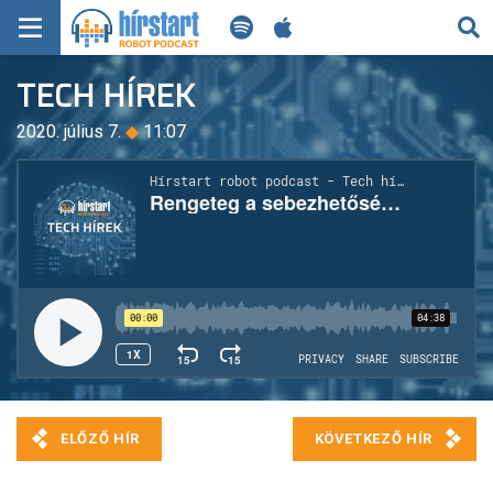
KERESÉS
TECH HÍREK
KEZDŐLAP
2020. július 7.
◆
11:07
FRISS HÍREK
TECH HÍREK
FILM-ZENE-SZÓRAKOZÁS
PLAYLIST
MI AZ A ROBOT PODCAST?