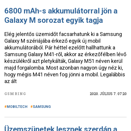
6800 mAh-s akkumulátorral jön a
Galaxy M sorozat egyik tagja
Elég jelentős üzemidőt facsarhatunk ki a Samsung
Galaxy M szériájába érkező egyik új mobil
akkumulátorából. Pár héttel ezelőtt hallhattunk a
Samsung Galaxy M41-ről, akkor az érkezőfélben lévő
készülékről azt pletykálták, Galaxy M51 néven kerül
majd forgalomba. Most azonban nagyon úgy néz ki,
hogy mégis M41 néven fog jönni a mobil. Legalábbis
az ált
GSMRING
2020. JÚLIUS 7. 07:20
MOBILTECH
SAMSUNG
Üzemszünetek lesznek szerdán a