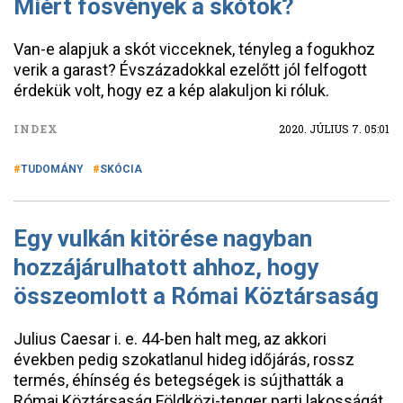
Miért fösvények a skótok?
Van-e alapjuk a skót vicceknek, tényleg a fogukhoz
verik a garast? Évszázadokkal ezelőtt jól felfogott
érdekük volt, hogy ez a kép alakuljon ki róluk.
INDEX
2020. JÚLIUS 7. 05:01
TUDOMÁNY
SKÓCIA
Egy vulkán kitörése nagyban
hozzájárulhatott ahhoz, hogy
összeomlott a Római Köztársaság
Julius Caesar i. e. 44-ben halt meg, az akkori
években pedig szokatlanul hideg időjárás, rossz
termés, éhínség és betegségek is sújthatták a
Római Köztársaság Földközi-tenger parti lakosságát.