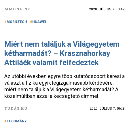
MMONLINE
2020. JÚLIUS 7. 10:42
MOBILTECH
HUAWEI
Miért nem találjuk a Világegyetem
kétharmadát? – Krasznahorkay
Attiláék valamit felfedeztek
Az utóbbi években egyre több kutatócsoport keresi a
választ a fizika egyik legizgalmasabb kérdésére:
miért nem találjuk a Világegyetem kétharmadát? A
közelmúltban azzal a kecsegtető címmel
TUDÁS.HU
2020. JÚLIUS 7. 06:18
TUDOMÁNY