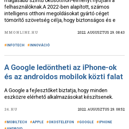
magasabb szintű okosotthon-élményt nyújtani a
felhasználóknak.A 2022-ben alapított, számos
intelligens otthoni megoldásokat gyártó céget
tömörítő szövetség célja, hogy biztonságos és e
MMONLINE.HU
2022. AUGUSZTUS 29. 08:43
INFOTECH
INNOVÁCIÓ
A Google ledöntheti az iPhone-ok
és az androidos mobilok közti falat
A Google a fejlesztőket biztatja, hogy minden
eszközre elérhető alkalmazásokat készítsenek.
24.HU
2022. AUGUSZTUS 29. 08:52
MOBILTECH
APPLE
OKOSTELEFON
GOOGLE
IPHONE
ANDROID