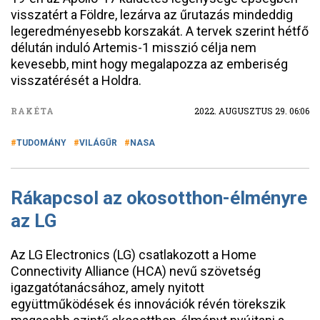
visszatért a Földre, lezárva az űrutazás mindeddig
legeredményesebb korszakát. A tervek szerint hétfő
délután induló Artemis-1 misszió célja nem
kevesebb, mint hogy megalapozza az emberiség
visszatérését a Holdra.
RAKÉTA
2022. AUGUSZTUS 29. 06:06
TUDOMÁNY
VILÁGŰR
NASA
Rákapcsol az okosotthon-élményre
az LG
Az LG Electronics (LG) csatlakozott a Home
Connectivity Alliance (HCA) nevű szövetség
igazgatótanácsához, amely nyitott
együttműködések és innovációk révén törekszik