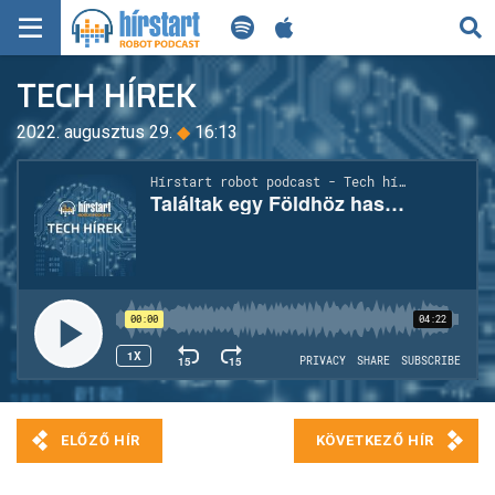
KERESÉS
TECH HÍREK
KEZDŐLAP
2022. augusztus 29.
◆
16:13
FRISS HÍREK
TECH HÍREK
FILM-ZENE-SZÓRAKOZÁS
PLAYLIST
MI AZ A ROBOT PODCAST?