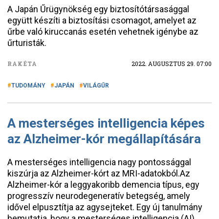
A Japán Űrügynökség egy biztosítótársasággal
együtt készíti a biztosítási csomagot, amelyet az
űrbe való kiruccanás esetén vehetnek igénybe az
űrturisták.
RAKÉTA
2022. AUGUSZTUS 29. 07:00
TUDOMÁNY
JAPÁN
VILÁGŰR
A mesterséges intelligencia képes
az Alzheimer-kór megállapítására
A mesterséges intelligencia nagy pontossággal
kiszúrja az Alzheimer-kórt az MRI-adatokból.Az
Alzheimer-kór a leggyakoribb demencia típus, egy
progresszív neurodegeneratív betegség, amely
idővel elpusztítja az agysejteket. Egy új tanulmány
bemutatja, hogy a mesterséges intelligencia (AI)