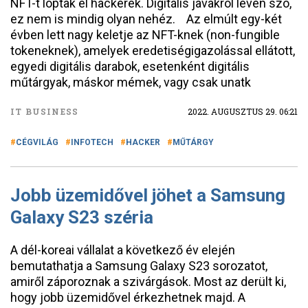
NFT-t loptak el hackerek. Digitális javakról lévén szó,
ez nem is mindig olyan nehéz. Az elmúlt egy-két
évben lett nagy keletje az NFT-knek (non-fungible
tokeneknek), amelyek eredetiségigazolással ellátott,
egyedi digitális darabok, esetenként digitális
műtárgyak, máskor mémek, vagy csak unatk
IT BUSINESS
2022. AUGUSZTUS 29. 06:21
CÉGVILÁG
INFOTECH
HACKER
MŰTÁRGY
Jobb üzemidővel jöhet a Samsung
Galaxy S23 széria
A dél-koreai vállalat a következő év elején
bemutathatja a Samsung Galaxy S23 sorozatot,
amiről záporoznak a szivárgások. Most az derült ki,
hogy jobb üzemidővel érkezhetnek majd. A