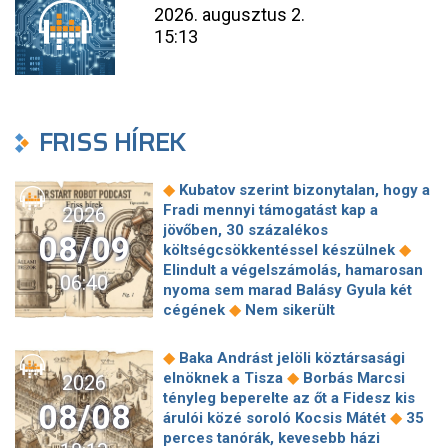
2026. augusztus 2.
15:13
FRISS HÍREK
◆
Kubatov szerint bizonytalan, hogy a
Fradi mennyi támogatást kap a
2026
jövőben, 30 százalékos
08/09
◆
költségcsökkentéssel készülnek
Elindult a végelszámolás, hamarosan
06:40
nyoma sem marad Balásy Gyula két
◆
cégének
Nem sikerült
megállapodni a köztársasági elnökről,
tojással dobálták meg a
◆
Baka Andrást jelöli köztársasági
◆
miniszterelnököt – Koszovóban
◆
elnöknek a Tisza
Borbás Marcsi
2026
Szépségipar és orvosi turizmus:
tényleg beperelte az őt a Fidesz kis
08/08
milyen erős Budapest a plasztikai
◆
árulói közé soroló Kocsis Mátét
35
◆
sebészet térképén?
72 óra
perces tanórák, kevesebb házi