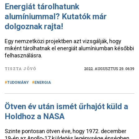
Energiát tárolhatunk
alumíniummal? Kutatók már
dolgoznak rajta!
Egy nemzetközi projektben azt vizsgálják, hogy
miként tárolhatnak el energiát alumíniumban későbbi
felhasználásra.
TISZTA JÖVŐ
2022. AUGUSZTUS 29. 06:39
TUDOMÁNY
ENERGIA
Ötven év után ismét űrhajót küld a
Holdhoz a NASA
Szinte pontosan ötven éve, hogy 1972. december
19-én az Apollo-17 küldetés legénysége épségben