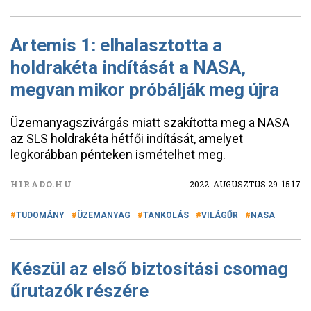
Artemis 1: elhalasztotta a
holdrakéta indítását a NASA,
megvan mikor próbálják meg újra
Üzemanyagszivárgás miatt szakította meg a NASA
az SLS holdrakéta hétfői indítását, amelyet
legkorábban pénteken ismételhet meg.
HIRADO.HU
2022. AUGUSZTUS 29. 15:17
TUDOMÁNY
ÜZEMANYAG
TANKOLÁS
VILÁGŰR
NASA
Készül az első biztosítási csomag
űrutazók részére