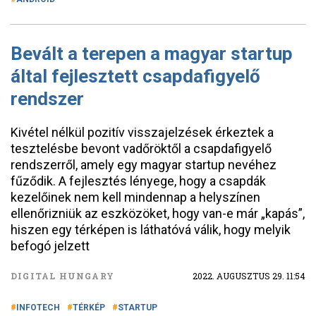
Bevált a terepen a magyar startup
által fejlesztett csapdafigyelő
rendszer
Kivétel nélkül pozitív visszajelzések érkeztek a
tesztelésbe bevont vadőröktől a csapdafigyelő
rendszerről, amely egy magyar startup nevéhez
fűződik. A fejlesztés lényege, hogy a csapdák
kezelőinek nem kell mindennap a helyszínen
ellenőrizniük az eszközöket, hogy van-e már „kapás”,
hiszen egy térképen is láthatóvá válik, hogy melyik
befogó jelzett
DIGITAL HUNGARY
2022. AUGUSZTUS 29. 11:54
INFOTECH
TÉRKÉP
STARTUP