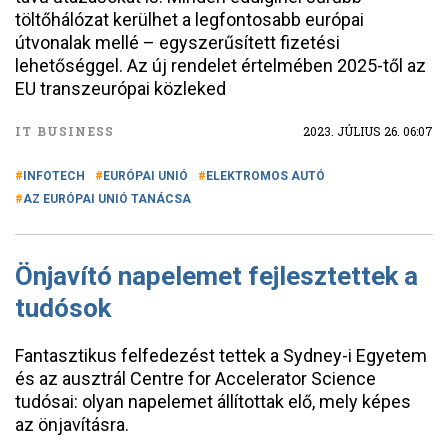
töltőhálózat kerülhet a legfontosabb európai
útvonalak mellé – egyszerűsített fizetési
lehetőséggel. Az új rendelet értelmében 2025-től az
EU transzeurópai közleked
IT BUSINESS
2023. JÚLIUS 26. 06:07
INFOTECH
EURÓPAI UNIÓ
ELEKTROMOS AUTÓ
AZ EURÓPAI UNIÓ TANÁCSA
Önjavító napelemet fejlesztettek a
tudósok
Fantasztikus felfedezést tettek a Sydney-i Egyetem
és az ausztrál Centre for Accelerator Science
tudósai: olyan napelemet állítottak elő, mely képes
az önjavításra.