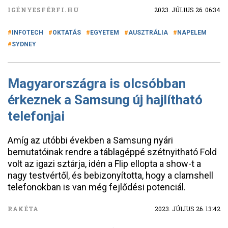
IGÉNYESFÉRFI.HU
2023. JÚLIUS 26. 06:34
INFOTECH
OKTATÁS
EGYETEM
AUSZTRÁLIA
NAPELEM
SYDNEY
Magyarországra is olcsóbban
érkeznek a Samsung új hajlítható
telefonjai
Amíg az utóbbi években a Samsung nyári
bemutatóinak rendre a táblagéppé szétnyitható Fold
volt az igazi sztárja, idén a Flip ellopta a show-t a
nagy testvértől, és bebizonyította, hogy a clamshell
telefonokban is van még fejlődési potenciál.
RAKÉTA
2023. JÚLIUS 26. 13:42