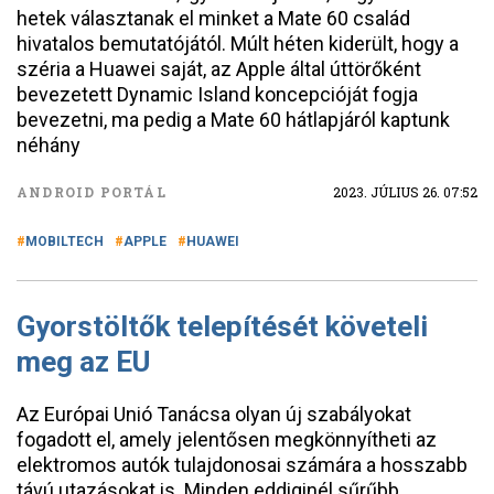
hetek választanak el minket a Mate 60 család
hivatalos bemutatójától. Múlt héten kiderült, hogy a
széria a Huawei saját, az Apple által úttörőként
bevezetett Dynamic Island koncepcióját fogja
bevezetni, ma pedig a Mate 60 hátlapjáról kaptunk
néhány
ANDROID PORTÁL
2023. JÚLIUS 26. 07:52
MOBILTECH
APPLE
HUAWEI
Gyorstöltők telepítését követeli
meg az EU
Az Európai Unió Tanácsa olyan új szabályokat
fogadott el, amely jelentősen megkönnyítheti az
elektromos autók tulajdonosai számára a hosszabb
távú utazásokat is. Minden eddiginél sűrűbb