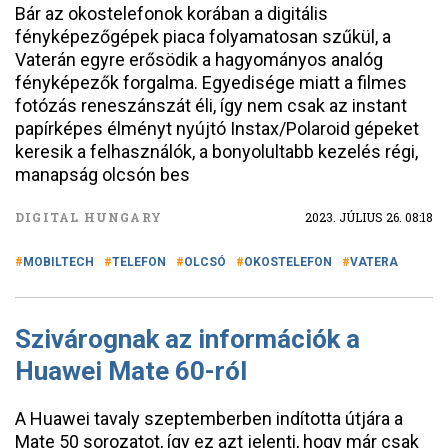
Bár az okostelefonok korában a digitális
fényképezőgépek piaca folyamatosan szűkül, a
Vaterán egyre erősödik a hagyományos analóg
fényképezők forgalma. Egyedisége miatt a filmes
fotózás reneszánszát éli, így nem csak az instant
papírképes élményt nyújtó Instax/Polaroid gépeket
keresik a felhasználók, a bonyolultabb kezelés régi,
manapság olcsón bes
DIGITAL HUNGARY
2023. JÚLIUS 26. 08:18
MOBILTECH
TELEFON
OLCSÓ
OKOSTELEFON
VATERA
Szivárognak az információk a
Huawei Mate 60-ról
A Huawei tavaly szeptemberben indította útjára a
Mate 50 sorozatot, így ez azt jelenti, hogy már csak