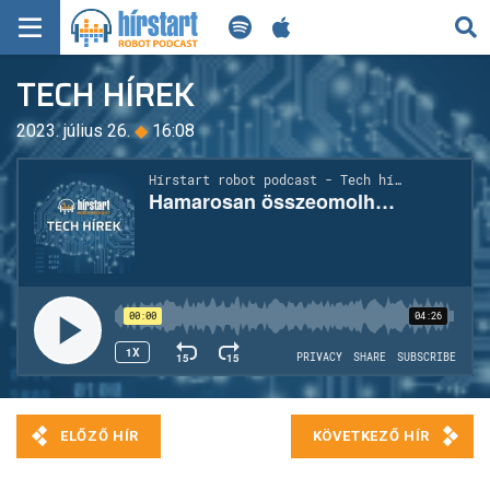
KERESÉS
TECH HÍREK
KEZDŐLAP
2023. július 26.
◆
16:08
FRISS HÍREK
TECH HÍREK
FILM-ZENE-SZÓRAKOZÁS
PLAYLIST
MI AZ A ROBOT PODCAST?