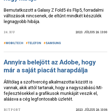
Bemutatkozott a Galaxy Z Fold5 és Flip5, forradalmi
változások nincsenek, de eltűnt mindkét készülék
legnagyobb hibája.
24.HU
2023. JÚLIUS 26. 13:00
MOBILTECH
TELEFON
SAMSUNG
Annyira belejött az Adobe, hogy
már a saját piacát harapdálja
Állítólag a szoftvercég alkalmazottai között is
vannak, akik attól tartanak, hogy a nagyszabású MI-
fejlesztésekkel a grafikusok munkáját veszik el,
aláásva a cég legfontosabb üzletét.
BITPORT
2023. JÚLIUS 26. 10:06