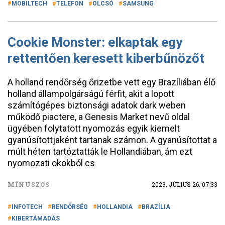
MOBILTECH
TELEFON
OLCSÓ
SAMSUNG
Cookie Monster: elkaptak egy
rettentően keresett kiberbűnözőt
A holland rendőrség őrizetbe vett egy Brazíliában élő
holland állampolgárságú férfit, akit a lopott
számítógépes biztonsági adatok dark weben
működő piactere, a Genesis Market nevű oldal
ügyében folytatott nyomozás egyik kiemelt
gyanúsítottjaként tartanak számon. A gyanúsítottat a
múlt héten tartóztatták le Hollandiában, ám ezt
nyomozati okokból cs
MÍNUSZOS
2023. JÚLIUS 26. 07:33
INFOTECH
RENDŐRSÉG
HOLLANDIA
BRAZÍLIA
KIBERTÁMADÁS