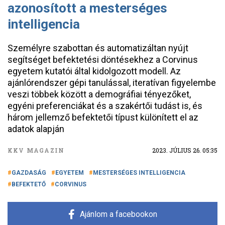
azonosított a mesterséges
intelligencia
Személyre szabottan és automatizáltan nyújt
segítséget befektetési döntésekhez a Corvinus
egyetem kutatói által kidolgozott modell. Az
ajánlórendszer gépi tanulással, iteratívan figyelembe
veszi többek között a demográfiai tényezőket,
egyéni preferenciákat és a szakértői tudást is, és
három jellemző befektetői típust különített el az
adatok alapján
KKV MAGAZIN
2023. JÚLIUS 26. 05:35
GAZDASÁG
EGYETEM
MESTERSÉGES INTELLIGENCIA
BEFEKTETŐ
CORVINUS
Ajánlom a facebookon