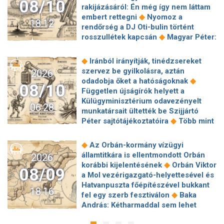
08/10
rakijázásáról: Én még így nem láttam
◆
embert rettegni
Nyomoz a
18:12
rendőrség a DJ Oti-bulin történt
◆
rosszullétek kapcsán
Magyar Péter:
A válság idején nem lehetett minden
pártkádert lecserélni a kritikus
◆
Iránból irányítják, tinédzsereket
infrastruktúrák élén, de őket is utoléri
szervez be gyilkolásra, aztán
2026
◆
a tisztítótűz
Lannert Judit
◆
odadobja őket a hatóságoknak
08/10
bemutatta Novák Katalin egykori
Független újságírók helyett a
kormányzati irodáját, ami inkább hotel
Külügyminisztérium odavezényelt
06:28
◆
mint iroda
Lemondóan bólogatott
munkatársait ültették be Szijjártó
Hankó Balázs, amikor Magyar Péter
◆
Péter sajtótájékoztatóira
Több mint
◆
az esetleges kihallgatásáról beszélt
70 éves téglagyár szűnhet meg
Menesztették a Gondosóra program
Magyarországon, ebben az Orbán-
◆
Az Orbán-kormány vízügyi
◆
vezetőjét
Revans néven tért vissza
◆
kormány keze is benne van
A héten
államtitkára is ellentmondott Orbán
2026
a PestiSrácok kirúgott keménymagja
akár teljesen leállhat az áruszállítás a
◆
korábbi kijelentésének
Orbán Viktor
– központi üzenetekről és a jobboldal
08/09
Rajna egyik legfontosabb szakaszán
a Mol vezérigazgató-helyettesével és
◆
felelősségéről beszéltek
A
◆
az alacsony vízszint miatt
Hatvanpuszta főépítészével bukkant
nyugtalanító ok, amiért a repülők
18:16
Gazdasági összeomlásra számít
◆
fel egy szerb fesztiválon
Baka
inkább kerülik a Csendes-óceán
◆
Trump Iránban
Öt év alatt
András: Kétharmaddal sem lehet
◆
feletti útvonalat
Minden tizedik
megduplázódott a spanyol tengerparti
◆
mindent megcsinálni
Izrael
◆
magyar gyerek él szegénységben
◆
ingatlanok bérleti díja
Akár válságos