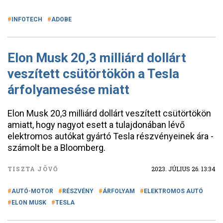
INFOTECH
ADOBE
Elon Musk 20,3 milliárd dollárt
veszített csütörtökön a Tesla
árfolyamesése miatt
Elon Musk 20,3 milliárd dollárt veszített csütörtökön
amiatt, hogy nagyot esett a tulajdonában lévő
elektromos autókat gyártó Tesla részvényeinek ára -
számolt be a Bloomberg.
TISZTA JÖVŐ
2023. JÚLIUS 26. 13:34
AUTÓ-MOTOR
RÉSZVÉNY
ÁRFOLYAM
ELEKTROMOS AUTÓ
ELON MUSK
TESLA