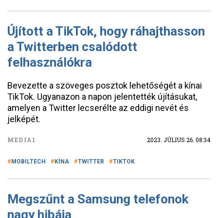
Újított a TikTok, hogy ráhajthasson
a Twitterben csalódott
felhasználókra
Bevezette a szöveges posztok lehetőségét a kínai
TikTok. Ugyanazon a napon jelentették újításukat,
amelyen a Twitter lecserélte az eddigi nevét és
jelképét.
MEDIA1
2023. JÚLIUS 26. 08:34
MOBILTECH
KÍNA
TWITTER
TIKTOK
Megszűnt a Samsung telefonok
nagy hibája