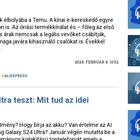
k élbolyába a Temu. A kínai e-kereskedő egyre
 is. Az óriási termékkínálat és – főleg az első
es árak nemcsak a legális vevőket csábítják,
maga javára kihasználó csalókat is. Évekkel
s
2024. FEBRUÁR 4. 10:52
ALIEXPRESS
ra teszt: Mit tud az idei
tmény? Hogy bírja az akku? Van értelme az AI
g Galaxy S24 Ultra? Január végén mutatta be a
mányos kialakítású toptelefonját amely a