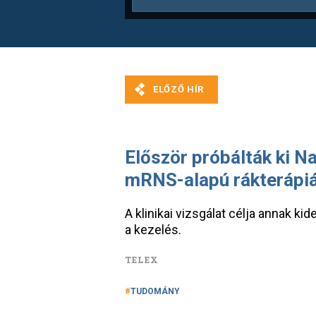
Először próbálták ki 
mRNS-alapú rákterápi
A klinikai vizsgálat célja annak k
a kezelés.
TELEX
TUDOMÁNY