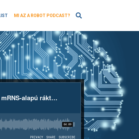
KERESÉS
LIST
MI AZ A ROBOT PODCAST?