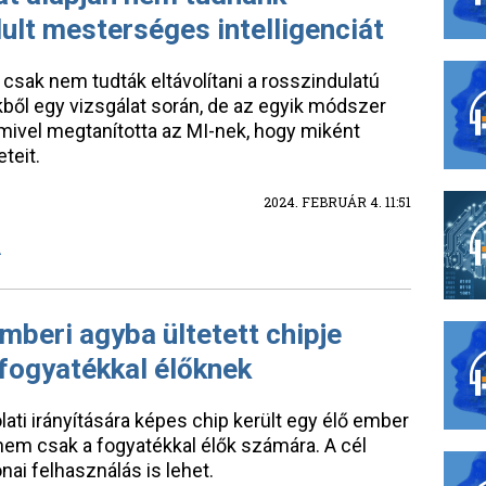
ult mesterséges intelligenciát
sak nem tudták eltávolítani a rosszindulatú
kből egy vizsgálat során, de az egyik módszer
 mivel megtanította az MI-nek, hogy miként
teit.
2024. FEBRUÁR 4. 11:51
A
mberi agyba ültetett chipje
 fogyatékkal élőknek
ati irányítására képes chip került egy élő ember
nem csak a fogyatékkal élők számára. A cél
onai felhasználás is lehet.