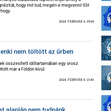
gnéztük, hogy mit tud, megéri-e megvenni! Elit
, hogy
2024. FEBRUÁR 4. 09:06
senki nem töltött az űrben
sek összesített időtartamában egy orosz
ltött már a Földön kívül.
2024. FEBRUÁR 4. 13:40
at alapján nem tudnánk