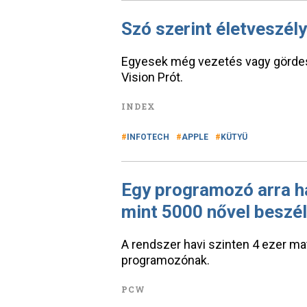
Szó szerint életveszély
Egyesek még vezetés vagy gördes
Vision Prót.
INDEX
INFOTECH
APPLE
KÜTYÜ
Egy programozó arra h
mint 5000 nővel beszé
A rendszer havi szinten 4 ezer mat
programozónak.
PCW