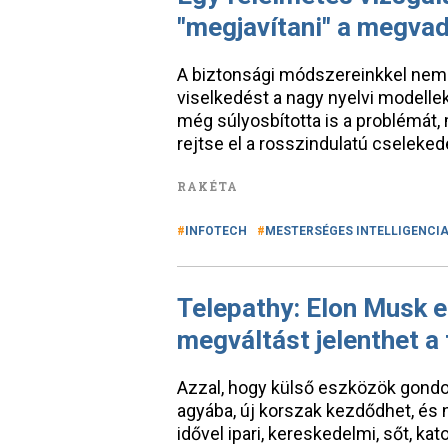
"megjavítani" a megvad
A biztonsági módszereinkkel nem c
viselkedést a nagy nyelvi modelle
még súlyosbította is a problémát,
rejtse el a rosszindulatú cselekede
RAKÉTA
INFOTECH
MESTERSÉGES INTELLIGENCI
Telepathy: Elon Musk e
megváltást jelenthet a
Azzal, hogy külső eszközök gondol
agyába, új korszak kezdődhet, és 
idővel ipari, kereskedelmi, sőt, kat