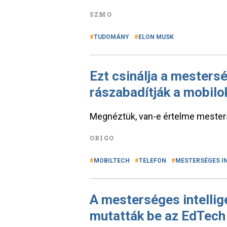
SZMO
TUDOMÁNY
ELON MUSK
Ezt csinálja a mestersé
rászabadítják a mobilo
Megnéztük, van-e értelme mestersé
ORIGO
MOBILTECH
TELEFON
MESTERSÉGES I
A mesterséges intellig
mutatták be az EdTech