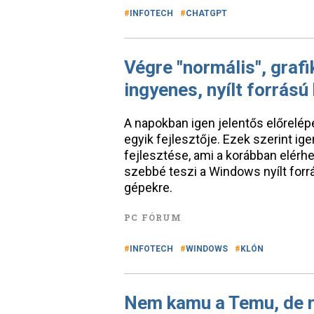
INFOTECH
CHATGPT
Végre "normális", graf
ingyenes, nyílt forrású 
A napokban igen jelentős előrelép
egyik fejlesztője. Ezek szerint igen
fejlesztése, ami a korábban elérh
szebbé teszi a Windows nyílt forrá
gépekre.
PC FÓRUM
INFOTECH
WINDOWS
KLÓN
Nem kamu a Temu, de n