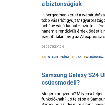
a biztonságiak
Hipergyorsan került a webáruháza
több vásárlót gyűjt Magyarországon
néhány vásárlásnál – szinte fillér
hanem a rendkívüli érdeklődést a 
ezelőtt talán még az Aliexpressz 
DIGITREND-I
INFOTECH
KÍNA
HOAX
WEBÁRUHÁZ
Samsung Galaxy S24 Ult
csúcsmodell?
Megéri megvenni? Milyen a teljesí
funkcióknak? Jó telefon a Samsun
Samsung az idei évre szánt, hagyo