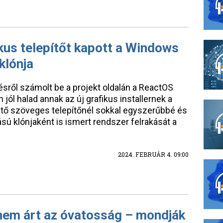
ikus telepítőt kapott a Windows
klónja
ésről számolt be a projekt oldalán a ReactOS
 jól halad annak az új grafikus installernek a
ető szöveges telepítőnél sokkal egyszerűbbé és
sú klónjaként is ismert rendszer felrakását a
2024. FEBRUÁR 4. 09:00
em árt az óvatosság – mondják