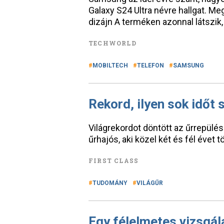
Galaxy S24 Ultra névre hallgat. Me
dizájn A terméken azonnal látszik
TECHWORLD
MOBILTECH
TELEFON
SAMSUNG
Rekord, ilyen sok időt 
Világrekordot döntött az űrrepülé
űrhajós, aki közel két és fél évet tö
FIRST CLASS
TUDOMÁNY
VILÁGŰR
Egy félelmetes vizsgál