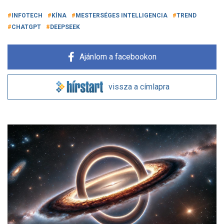
INFOTECH
KÍNA
MESTERSÉGES INTELLIGENCIA
TREND
CHATGPT
DEEPSEEK
Ajánlom a facebookon
vissza a címlapra