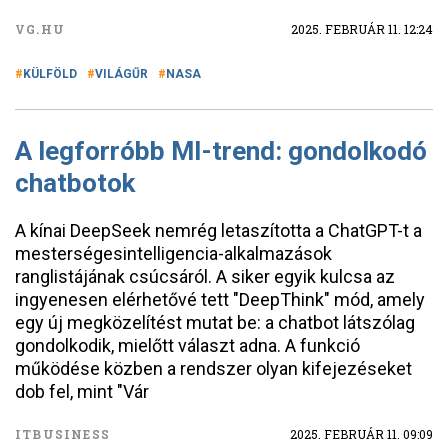
VG.HU
2025. FEBRUÁR 11. 12:24
KÜLFÖLD
VILÁGŰR
NASA
A legforróbb MI-trend: gondolkodó
chatbotok
A kínai DeepSeek nemrég letaszította a ChatGPT-t a
mesterségesintelligencia-alkalmazások
ranglistájának csúcsáról. A siker egyik kulcsa az
ingyenesen elérhetővé tett "DeepThink" mód, amely
egy új megközelítést mutat be: a chatbot látszólag
gondolkodik, mielőtt választ adna. A funkció
működése közben a rendszer olyan kifejezéseket
dob fel, mint "Vár
ITBUSINESS
2025. FEBRUÁR 11. 09:09