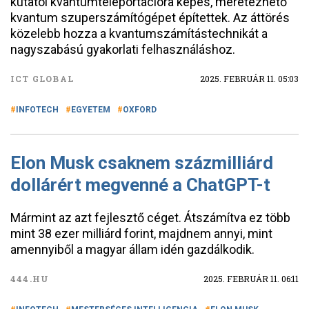
kutatói kvantumteleportációra képes, méretezhető
kvantum szuperszámítógépet építettek. Az áttörés
közelebb hozza a kvantumszámítástechnikát a
nagyszabású gyakorlati felhasználáshoz.
ICT GLOBAL
2025. FEBRUÁR 11. 05:03
INFOTECH
EGYETEM
OXFORD
Elon Musk csaknem százmilliárd
dollárért megvenné a ChatGPT-t
Mármint az azt fejlesztő céget. Átszámítva ez több
mint 38 ezer milliárd forint, majdnem annyi, mint
amennyiből a magyar állam idén gazdálkodik.
444.HU
2025. FEBRUÁR 11. 06:11