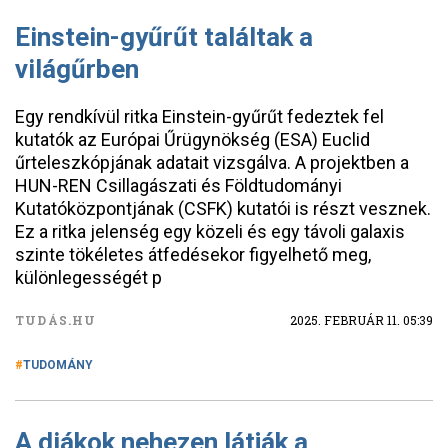
Einstein-gyűrűt találtak a
világűrben
Egy rendkívül ritka Einstein-gyűrűt fedeztek fel
kutatók az Európai Űrügynökség (ESA) Euclid
űrteleszkópjának adatait vizsgálva. A projektben a
HUN-REN Csillagászati és Földtudományi
Kutatóközpontjának (CSFK) kutatói is részt vesznek.
Ez a ritka jelenség egy közeli és egy távoli galaxis
szinte tökéletes átfedésekor figyelhető meg,
különlegességét p
TUDÁS.HU
2025. FEBRUÁR 11. 05:39
TUDOMÁNY
A diákok nehezen látják a