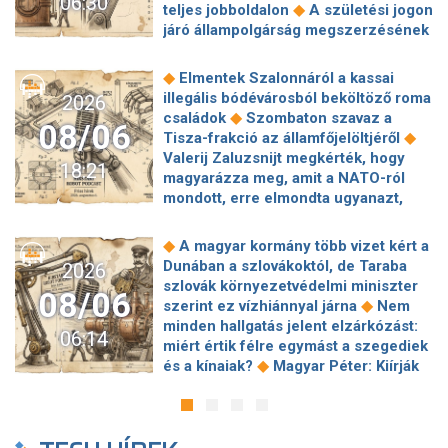
06:30
◆
teljes jobboldalon
A születési jogon
járó állampolgárság megszerzésének
korlátozásáról írt alá rendeletet
◆
Donald Trump
„Kevésen múlt a
◆
Elmentek Szalonnáról a kassai
katasztrófa” – szintet léphetett az
illegális bódévárosból beköltöző roma
2026
◆
orosz hibrid hadviselés
Bod Péter
◆
családok
Szombaton szavaz a
08/06
Ákos: Vagyonkezelés közérdekből: mi
◆
Tisza-frakció az államfőjelöltjéről
◆
jön a kekvák után?
Térképen, ahogy
Valerij Zaluzsnijt megkérték, hogy
18:21
hajnalban elérte Magyarország
magyarázza meg, amit a NATO-ról
◆
határát a hidegfront
A forintot is
mondott, erre elmondta ugyanazt,
◆
megütheti az aszály
Szombaton
◆
csak még erősebben
800 millióért
szavaz a Tisza-frakció az
kötött szerződéseket a HM cége a
◆
A magyar kormány több vizet kért a
◆
államfőjelöltjéről
Egyre inkább az
Lounge Eventtel, a miniszter
Dunában a szlovákoktól, de Taraba
2026
agglomerációt választják a főváros
◆
feljelentést tett
Orbán Anita
szlovák környezetvédelmi miniszter
helyett, akik százmilliónál többért
08/06
megkérte a szlovák kormányt, hogy
◆
szerint ez vízhiánnyal járna
Nem
◆
vennének lakást
Robbanószereket
◆
segítse a magyar vízellátást
Forró
minden hallgatás jelent elzárkózást:
találtak Budapesten, péntek hajnalban
06:14
augusztus: gátja lehet az uniós
miért értik félre egymást a szegediek
◆
több helyszínt is lezárnak
Calcio:
források hazahozatalának az
◆
és a kínaiak?
Magyar Péter: Kiírják
mintha Michelangelo zsírkrétával
◆
Alkotmánybíróság?
Török Gábor: Ez
az első szélerőművi pályázatokat, a
◆
alkotna
Hazai pályán kell kiharcolni
◆
Magyar Péter vizsgahete
projektekben magyar állami
a továbbjutást: egy harmadik perces
Meglepetés az albérletpiacon, nincs
◆
tulajdonrészt fognak előírni
Orbán
öngóllal kapott ki a Győr
◆
roham
Hirtelen titkolózni kezdett a
Gáspár hatszor repült honvédségi