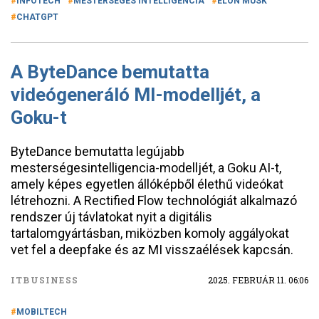
INFOTECH
MESTERSÉGES INTELLIGENCIA
ELON MUSK
CHATGPT
A ByteDance bemutatta
videógeneráló MI-modelljét, a
Goku-t
ByteDance bemutatta legújabb
mesterségesintelligencia-modelljét, a Goku AI-t,
amely képes egyetlen állóképből élethű videókat
létrehozni. A Rectified Flow technológiát alkalmazó
rendszer új távlatokat nyit a digitális
tartalomgyártásban, miközben komoly aggályokat
vet fel a deepfake és az MI visszaélések kapcsán.
ITBUSINESS
2025. FEBRUÁR 11. 06:06
MOBILTECH