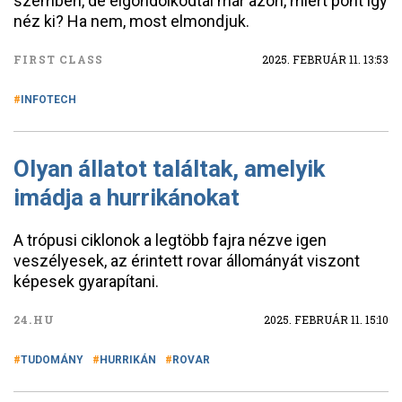
szemben, de elgondolkodtál már azon, miért pont így
néz ki? Ha nem, most elmondjuk.
FIRST CLASS
2025. FEBRUÁR 11. 13:53
INFOTECH
Olyan állatot találtak, amelyik
imádja a hurrikánokat
A trópusi ciklonok a legtöbb fajra nézve igen
veszélyesek, az érintett rovar állományát viszont
képesek gyarapítani.
24.HU
2025. FEBRUÁR 11. 15:10
TUDOMÁNY
HURRIKÁN
ROVAR