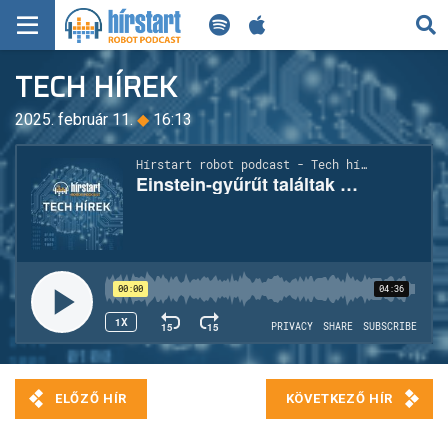
KERESÉS
TECH HÍREK
KEZDŐLAP
2025. február 11.
◆
16:13
FRISS HÍREK
TECH HÍREK
FILM-ZENE-SZÓRAKOZÁS
PLAYLIST
MI AZ A ROBOT PODCAST?