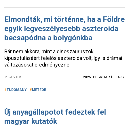
Elmondták, mi történne, ha a Földre
egyik legveszélyesebb aszteroida
becsapódna a bolygónkba
Bár nem akkora, mint a dinoszauruszok
kipusztulásáért felelős aszteroida volt, így is drámai
változásokat eredményezne.
PLAYER
2025. FEBRUÁR 11. 04:57
TUDOMÁNY
METEOR
Új anyagállapotot fedeztek fel
magyar kutatók