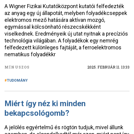
A Wigner Fizikai Kutatóközpont kutatói felfedezték
az anyag egy új állapotát, melyben folyadékcseppek
elektromos mező hatására aktívan mozgó,
egymással kölcsönható részecskékként
viselkednek. Eredményeik új utat nyitnak a precíziós
technológia világában. A folyadékok egy nemrég
felfedezett különleges fajtáját, a ferroelektromos
nematikus folyadékkr
MÍNUSZOS
2025. FEBRUÁR 11. 13:33
TUDOMÁNY
Miért így néz ki minden
bekapcsológomb?
A jelölés egyértelmű és rögtön tudjuk, mivel állunk