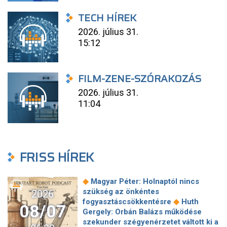
TECH HÍREK
2026. július 31.
15:12
FILM-ZENE-SZÓRAKOZÁS
2026. július 31.
11:04
FRISS HÍREK
◆
Magyar Péter: Holnaptól nincs
szükség az önkéntes
2026
◆
fogyasztáscsökkentésre
Huth
08/07
Gergely: Orbán Balázs működése
szekunder szégyenérzetet váltott ki a