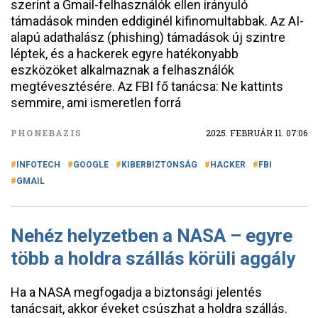
szerint a Gmail-felhasználók ellen irányuló
támadások minden eddiginél kifinomultabbak. Az AI-
alapú adathalász (phishing) támadások új szintre
léptek, és a hackerek egyre hatékonyabb
eszközöket alkalmaznak a felhasználók
megtévesztésére. Az FBI fő tanácsa: Ne kattints
semmire, ami ismeretlen forrá
PHONEBAZIS
2025. FEBRUÁR 11. 07:06
INFOTECH
GOOGLE
KIBERBIZTONSÁG
HACKER
FBI
GMAIL
Nehéz helyzetben a NASA – egyre
több a holdra szállás körüli aggály
Ha a NASA megfogadja a biztonsági jelentés
tanácsait, akkor éveket csúszhat a holdra szállás.