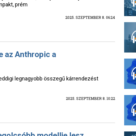
ompakt, prém
2025. SZEPTEMBER 8. 06:24
e az Anthropic a
s eddigi legnagyobb összegű kárrendezést
2025. SZEPTEMBER 8. 10:22
egolcsóbb modellje lesz