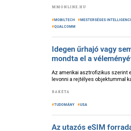
MMONLINE.HU
MOBILTECH
MESTERSÉGES INTELLIGENC
QUALCOMM
Idegen űrhajó vagy sem?
mondta el a véleményé
Az amerikai asztrofizikus szerint
levonni a rejtélyes objektummal k
RAKÉTA
TUDOMÁNY
USA
Az utazós eSIM forrad