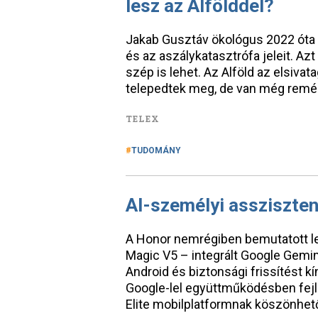
lesz az Alfölddel?
Jakab Gusztáv ökológus 2022 óta d
és az aszálykatasztrófa jeleit. Azt 
szép is lehet. Az Alföld az elsivat
telepedtek meg, de van még remény
TELEX
TUDOMÁNY
AI-személyi assziszten
A Honor nemrégiben bemutatott l
Magic V5 – integrált Google Gemin
Android és biztonsági frissítést k
Google-lel együttműködésben fej
Elite mobilplatformnak köszönhet