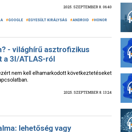
2025. SZEPTEMBER 8. 06:40
IA
GOOGLE
EGYESÜLT KIRÁLYSÁG
ANDROID
HONOR
 - világhírű asztrofizikus
t a 3I/ATLAS-ról
 ezért nem kell elhamarkodott következtetéseket
apcsolatban.
2025. SZEPTEMBER 8. 13:24
alma: lehetőség vagy