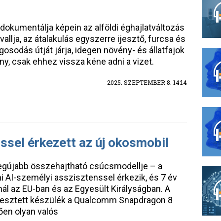
okumentálja képein az alföldi éghajlatváltozás
vallja, az átalakulás egyszerre ijesztő, furcsa és
agosodás útját járja, idegen növény- és állatfajok
, csak ehhez vissza kéne adni a vizet.
2025. SZEPTEMBER 8. 14:14
ssel érkezett az új okosmobil
egújabb összehajtható csúcsmodellje – a
i AI-személyi asszisztenssel érkezik, és 7 év
ínál az EU-ban és az Egyesült Királyságban. A
lesztett készülék a Qualcomm Snapdragon 8
ően olyan valós