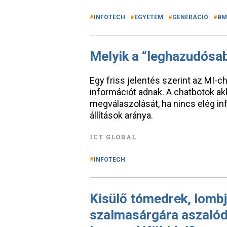
INFOTECH
EGYETEM
GENERÁCIÓ
BM
Melyik a “leghazudósa
Egy friss jelentés szerint az MI
információt adnak. A chatbotok ak
megválaszolását, ha nincs elég i
állítások aránya.
ICT GLOBAL
INFOTECH
Kisülő tómedrek, lombj
szalmasárgára aszalódo