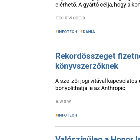
elérhető. A gyártó célja, hogy a k
TECHWORLD
INFOTECH
DÁNIA
Rekordösszeget fizetn
könyvszerzőknek
A szerzői jogi vitával kapcsolato
bonyolíthatja le az Anthropic.
HWSW
INFOTECH
Valószínűleg a Honor l