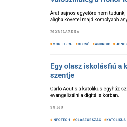
Árat sajnos egyelőre nem tudunk,
aligha követel majd komolyabb anya
MOBILARENA
MOBILTECH
OLCSÓ
ANDROID
HONO
Egy olasz iskolásfiú a 
szentje
Carlo Acutis a katolikus egyház sz
evangelizálni a digitális korban.
SG.HU
INFOTECH
OLASZORSZÁG
KATOLIKUS