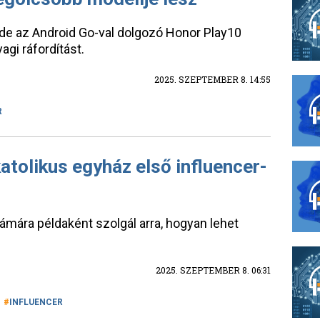
 de az Android Go-val dolgozó Honor Play10
gi ráfordítást.
2025. SZEPTEMBER 8. 14:55
R
katolikus egyház első influencer-
ámára példaként szolgál arra, hogyan lehet
2025. SZEPTEMBER 8. 06:31
INFLUENCER