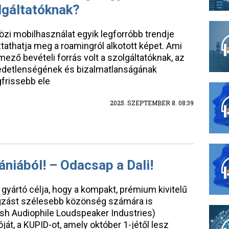
lgáltatóknak?
zi mobilhasználat egyik legforróbb trendje
tathatja meg a roamingról alkotott képet. Ami
ező bevételi forrás volt a szolgáltatóknak, az
gedetlenségének és bizalmatlanságának
gfrissebb ele
2025. SZEPTEMBER 8. 08:39
ániából! – Odacsap a Dali!
y gyártó célja, hogy a kompakt, prémium kivitelű
angzást szélesebb közönség számára is
ish Audiophile Loudspeaker Industries)
át, a KUPID-ot, amely október 1-jétől lesz