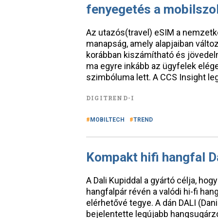
fenyegetés a mobilszo
Az utazós(travel) eSIM a nemzetkö
manapság, amely alapjaiban változ
korábban kiszámítható és jövedelm
ma egyre inkább az ügyfelek elé
szimbóluma lett. A CCS Insight le
DIGITREND-I
MOBILTECH
TREND
Kompakt hifi hangfal D
A Dali Kupiddal a gyártó célja, hog
hangfalpár révén a valódi hi-fi h
elérhetővé tegye. A dán DALI (Dan
bejelentette legújabb hangsugárzój