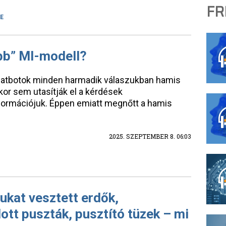
FR
E
bb” MI-modell?
-chatbotok minden harmadik válaszukban hamis
kor sem utasítják el a kérdések
nformációjuk. Éppen emiatt megnőtt a hamis
2025. SZEPTEMBER 8. 06:03
ukat vesztett erdők,
tt puszták, pusztító tüzek – mi