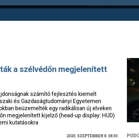
ták a szélvédőn megjelenített
újdonságnak számító fejlesztés kiemelt
Műszaki és Gazdaságtudományi Egyetemen
okban beüzemelték egy radikálisan új elveken
őn megjelenített kijelző (head-up display: HUD)
emi kutatásokra
2025. SZEPTEMBER 8. 08:30