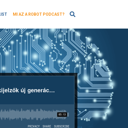
KERESÉS
LIST
MI AZ A ROBOT PODCAST?