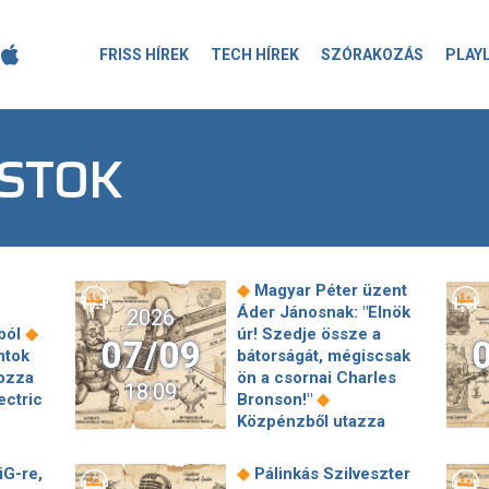
FRISS HÍREK
TECH HÍREK
SZÓRAKOZÁS
PLAY
ASTOK
◆
Magyar Péter üzent
Áder Jánosnak: "Elnök
2026
◆
ból
úr! Szedje össze a
07/09
ntok
bátorságát, mégiscsak
hozza
ön a csornai Charles
18:09
◆
ectric
Bronson!"
Közpénzből utazza
végig a Tour de
France-ot a köztévét
◆
iG-re,
Pálinkás Szilveszter
nokat,
tizenhat évig