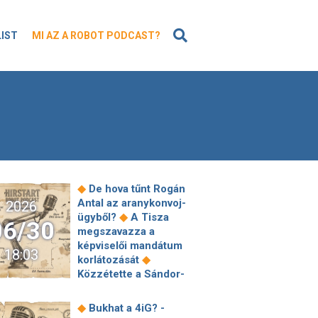
KERESÉS
LIST
MI AZ A ROBOT PODCAST?
◆
De hova tűnt Rogán
Antal az aranykonvoj-
2026
◆
ügyből?
A Tisza
06/30
megszavazza a
képviselői mandátum
18:03
◆
korlátozását
Közzétette a Sándor-
palota Sulyok
indítványát, ami
◆
Bukhat a 4iG? -
kiverhette a