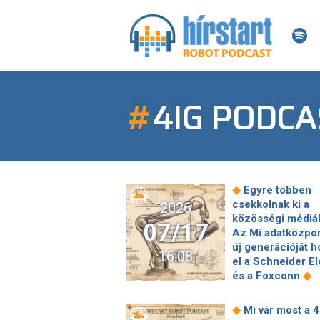
#
4IG PODC
◆
Egyre többen
csekkolnak ki a
2026
közösségi médiá
07/17
Az Mi adatközpo
új generációját 
16:08
el a Schneider El
◆
és a Foxconn
Veszélyes vírus
fenyegeti az
◆
Mi vár most a 4
androidos telefo