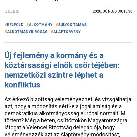
TELEX
2026. JÚNIUS 30. 13:30
BELFÖLD
ALKOTMÁNY
SULYOK TAMÁS
ALKOTMÁNYBÍRÓSÁG
ALAPTÖRVÉNY
Új fejlemény a kormány és a
köztársasági elnök csörtéjében:
nemzetközi szintre léphet a
konfliktus
Az érkező bizottság véleményezheti és vizsgálhatja
azt, hogy a módosítás sérti-e a jogállamiság és a
demokratikus alkotmányosság európai normáit. Mi
történt? Még a héten, csütörtökön Magyarországra
látogat a Velencei Bizottság delegációja, hogy
véleményezzék azt az Alaptörvény-módosítást,