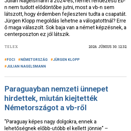
Julian Nagelsmann a 2024-es, német rendezésű Eb-
n nem tudott elődöntőbe jutni, most a vb-n sem
látszott, hogy érdemben fejleszteni tudta a csapatát.
Jürgen Klopp megoldás lehetne a válogatottnál? Erre
ő maga válaszolt. Sok baja van a német képzésnek, a
centerposzton ez jól látszik.
TELEX
2026. JÚNIUS 30. 12:32
FOCI
NÉMETORSZÁG
JÜRGEN KLOPP
JULIAN NAGELSMANN
Paraguayban nemzeti ünnepet
hirdettek, miután kiejtették
Németországot a vb-ről
"Paraguay képes nagy dolgokra, ennek a
lehetőségnek előbb-utóbb el kellett jönnie" –