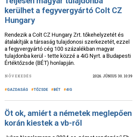
Teljesen magyar tulajdonba
kerülhet a fegyvergyártó Colt CZ
Hungary
Rendezik a Colt CZ Hungary Zrt. tőkehelyzetét és
átalakítják a társaság tulajdonosi szerkezetét, ezzel
a fegyvergyártó cég 100 százalékban magyar
tulajdonba kerül - tette közzé a 4iG Nyrt. a Budapesti
Értéktőzsde (BÉT) honlapján.
NÖVEKEDÉS
2026. JÚNIUS 30. 10:39
GAZDASÁG
TŐZSDE
BÉT
4IG
Öt ok, amiért a németek meglepően
korán kiestek a vb-ről