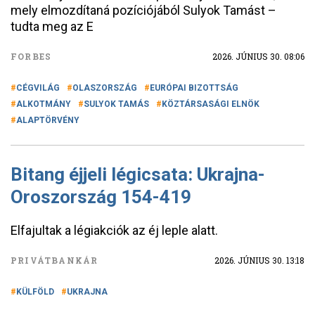
mely elmozdítaná pozíciójából Sulyok Tamást –
tudta meg az E
FORBES
2026. JÚNIUS 30. 08:06
CÉGVILÁG
OLASZORSZÁG
EURÓPAI BIZOTTSÁG
ALKOTMÁNY
SULYOK TAMÁS
KÖZTÁRSASÁGI ELNÖK
ALAPTÖRVÉNY
Bitang éjjeli légicsata: Ukrajna-
Oroszország 154-419
Elfajultak a légiakciók az éj leple alatt.
PRIVÁTBANKÁR
2026. JÚNIUS 30. 13:18
KÜLFÖLD
UKRAJNA