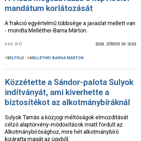
mandátum korlátozását
A frakció egyértelmű többsége a javaslat mellett van
- mondta Melléthei-Barna Márton.
444.HU
2026. JÚNIUS 30. 10:02
BELFÖLD
MELLÉTHEI-BARNA MÁRTON
Közzétette a Sándor-palota Sulyok
indítványát, ami kiverhette a
biztosítékot az alkotmánybíráknál
Sulyok Tamás a közjogi méltóságok elmozdítását
célzó alaptörvény-módosítások miatt fordult az
Alkotmánybírósághoz, mire hét alkotmánybíró
kizáratta magát az ügyből.