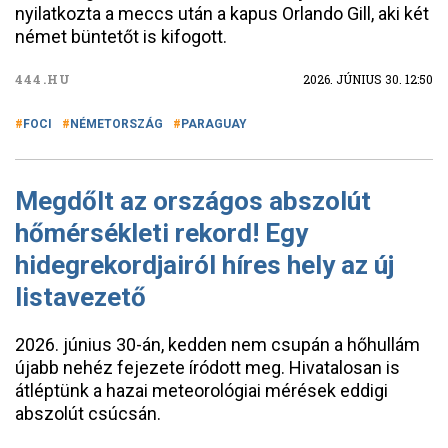
nyilatkozta a meccs után a kapus Orlando Gill, aki két
német büntetőt is kifogott.
444.HU
2026. JÚNIUS 30. 12:50
FOCI
NÉMETORSZÁG
PARAGUAY
Megdőlt az országos abszolút
hőmérsékleti rekord! Egy
hidegrekordjairól híres hely az új
listavezető
2026. június 30-án, kedden nem csupán a hőhullám
újabb nehéz fejezete íródott meg. Hivatalosan is
átléptünk a hazai meteorológiai mérések eddigi
abszolút csúcsán.