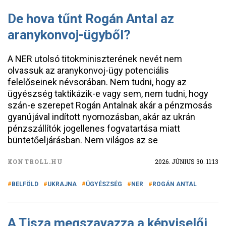
De hova tűnt Rogán Antal az
aranykonvoj-ügyből?
A NER utolsó titokminiszterének nevét nem
olvassuk az aranykonvoj-ügy potenciális
felelőseinek névsorában. Nem tudni, hogy az
ügyészség taktikázik-e vagy sem, nem tudni, hogy
szán-e szerepet Rogán Antalnak akár a pénzmosás
gyanújával indított nyomozásban, akár az ukrán
pénzszállítók jogellenes fogvatartása miatt
büntetőeljárásban. Nem világos az se
KONTROLL.HU
2026. JÚNIUS 30. 11:13
BELFÖLD
UKRAJNA
ÜGYÉSZSÉG
NER
ROGÁN ANTAL
A Tisza megszavazza a képviselői