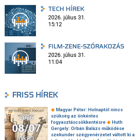
TECH HÍREK
2026. július 31.
15:12
FILM-ZENE-SZÓRAKOZÁS
2026. július 31.
11:04
FRISS HÍREK
◆
Magyar Péter: Holnaptól nincs
szükség az önkéntes
2026
◆
fogyasztáscsökkentésre
Huth
08/07
Gergely: Orbán Balázs működése
szekunder szégyenérzetet váltott ki a
06:30