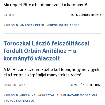
Ma reggel lőtte a barátságszelfit a kormányfő.
24.HU
2026. JÚNIUS 30. 12:14
BELFÖLD
MAGYAR PÉTER
FORSTHOFFER ÁGNES
Toroczkai László felszólítással
fordult Orbán Anitához – a
kormányfő válaszolt
A Mi Hazánk szerint közbe kell lépni, hogy ne vigyék
el a frontra a kárpátaljai magyarokat. Videó!
DEMOKRATA
2026. JÚNIUS 30. 10:53
BELFÖLD
UKRAJNA
KÁRPÁTALJA
MI HAZÁNK MOZGALOM
TOROCZKAI LÁSZLÓ