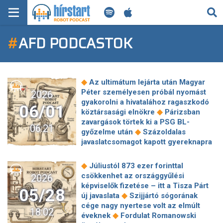
KERESÉS
#
AFD PODCASTOK
KEZDŐLAP
FRISS HÍREK
◆
Az ultimátum lejárta után Magyar
TECH HÍREK
Péter személyesen próbál nyomást
2026
gyakorolni a hivatalához ragaszkodó
06/01
◆
köztársasági elnökre
Párizsban
FILM-ZENE-SZÓRAKOZÁS
zavargások törtek ki a PSG BL-
06:21
◆
győzelme után
Százoldalas
PLAYLIST
javaslatcsomagot kapott gyereknapra
◆
Bódis Kriszta
Idén is megtartották
az Orbán Viktor születésnapjára
MI AZ A ROBOT PODCAST?
◆
Júliustól 873 ezer forinttal
◆
szervezett hálaadó misét
Négy
csökkenhet az országgyűlési
2026
vasúttársaságot államosított vissza a
képviselők fizetése – itt a Tisza Párt
05/28
◆
munkáspárti brit kormány
Csúcsra
◆
új javaslata
Szijjártó sógorának
járatott és alig kihasznált autógyár is
cége nagy nyertese volt az elmúlt
18:02
◆
volt tavaly Magyarországon
Vitézy
◆
éveknek
Fordulat Romanowski
Dávid kiszámíthatóbb menetrendet és