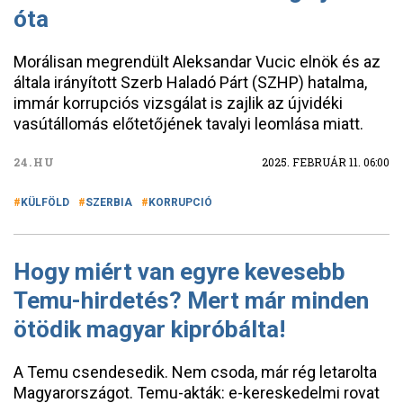
óta
Morálisan megrendült Aleksandar Vucic elnök és az
általa irányított Szerb Haladó Párt (SZHP) hatalma,
immár korrupciós vizsgálat is zajlik az újvidéki
vasútállomás előtetőjének tavalyi leomlása miatt.
24.HU
2025. FEBRUÁR 11. 06:00
KÜLFÖLD
SZERBIA
KORRUPCIÓ
Hogy miért van egyre kevesebb
Temu-hirdetés? Mert már minden
ötödik magyar kipróbálta!
A Temu csendesedik. Nem csoda, már rég letarolta
Magyarországot. Temu-akták: e-kereskedelmi rovat