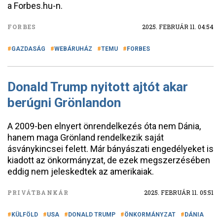
a Forbes.hu-n.
FORBES
2025. FEBRUÁR 11. 04:54
GAZDASÁG
WEBÁRUHÁZ
TEMU
FORBES
Donald Trump nyitott ajtót akar
berúgni Grönlandon
A 2009-ben elnyert önrendelkezés óta nem Dánia,
hanem maga Grönland rendelkezik saját
ásványkincsei felett. Már bányászati engedélyeket is
kiadott az önkormányzat, de ezek megszerzésében
eddig nem jeleskedtek az amerikaiak.
PRIVÁTBANKÁR
2025. FEBRUÁR 11. 05:51
KÜLFÖLD
USA
DONALD TRUMP
ÖNKORMÁNYZAT
DÁNIA