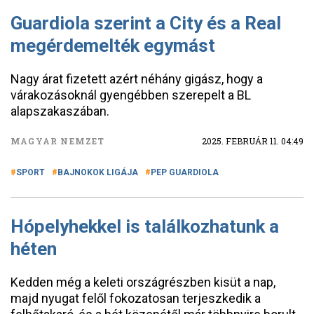
Guardiola szerint a City és a Real
megérdemelték egymást
Nagy árat fizetett azért néhány gigász, hogy a
várakozásoknál gyengébben szerepelt a BL
alapszakaszában.
MAGYAR NEMZET
2025. FEBRUÁR 11. 04:49
SPORT
BAJNOKOK LIGÁJA
PEP GUARDIOLA
Hópelyhekkel is találkozhatunk a
héten
Kedden még a keleti országrészben kisüt a nap,
majd nyugat felől fokozatosan terjeszkedik a