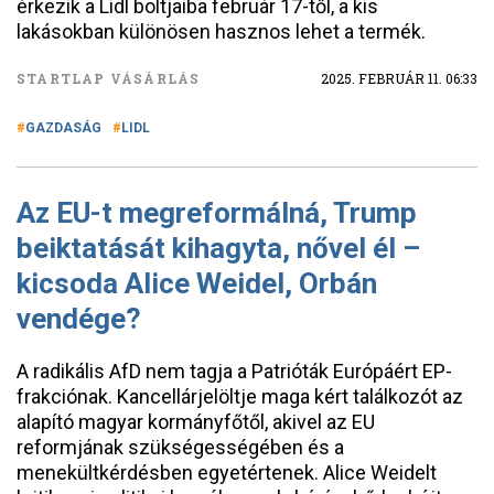
érkezik a Lidl boltjaiba február 17-től, a kis
lakásokban különösen hasznos lehet a termék.
STARTLAP VÁSÁRLÁS
2025. FEBRUÁR 11. 06:33
GAZDASÁG
LIDL
Az EU-t megreformálná, Trump
beiktatását kihagyta, nővel él –
kicsoda Alice Weidel, Orbán
vendége?
A radikális AfD nem tagja a Patrióták Európáért EP-
frakciónak. Kancellárjelöltje maga kért találkozót az
alapító magyar kormányfőtől, akivel az EU
reformjának szükségességében és a
menekültkérdésben egyetértenek. Alice Weidelt