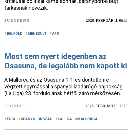
kritikusai politikai kaméleonnak, báránybőrbe bújt
farkasnak nevezik.
EURONEWS
2025. FEBRUÁR 11. 06:20
BELFÖLD
MENEKÜLT
AFD
Most sem nyert idegenben az
Osasuna, de legalább nem kapott ki
A Mallorca és az Osasuna 1-1-es döntetlenre
végzett egymással a spanyol labdarúgó-bajnokság
(La Liga) 23. fordulójának hétfői záró mérkőzésén.
SPORTAL
2025. FEBRUÁR 10. 23:10
FOCI
SPANYOLORSZÁG
LA LIGA
MALLORCA