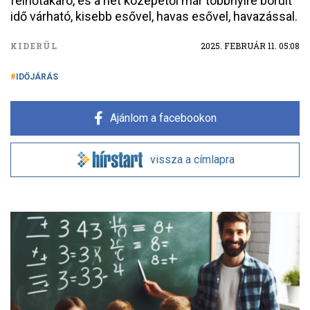
felhőtakaró, és a hét közepétől már többnyire borult
idő várható, kisebb esővel, havas esővel, havazással.
KIDERÜL
2025. FEBRUÁR 11. 05:08
IDŐJÁRÁS
Ajánlom a facebookon
vissza a címlapra