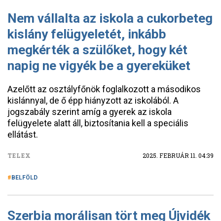
Nem vállalta az iskola a cukorbeteg
kislány felügyeletét, inkább
megkérték a szülőket, hogy két
napig ne vigyék be a gyereküket
Azelőtt az osztályfőnök foglalkozott a másodikos
kislánnyal, de ő épp hiányzott az iskolából. A
jogszabály szerint amíg a gyerek az iskola
felügyelete alatt áll, biztosítania kell a speciális
ellátást.
TELEX
2025. FEBRUÁR 11. 04:39
BELFÖLD
Szerbia morálisan tört meg Újvidék