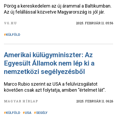
Pörög a kereskedelem az új árammal a Baltikumban.
Az új felállással közvetve Magyarország is jól jár.
VG.HU
2025. FEBRUÁR 11. 05:56
KÜLFÖLD
Amerikai külügyminiszter: Az
Egyesült Államok nem lép ki a
nemzetközi segélyezésből
Marco Rubio szerint az USA a felülvizsgálatot
követően csak azt folytatja, amiben "értelmet lát".
MAGYAR HÍRLAP
2025. FEBRUÁR 11. 06:26
KÜLFÖLD
USA
SEGÉLY