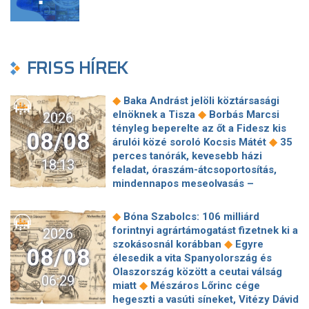
FRISS HÍREK
◆
Baka Andrást jelöli köztársasági
◆
elnöknek a Tisza
Borbás Marcsi
2026
tényleg beperelte az őt a Fidesz kis
08/08
◆
árulói közé soroló Kocsis Mátét
35
perces tanórák, kevesebb házi
18:13
feladat, óraszám-átcsoportosítás,
mindennapos meseolvasás –
elkészült a minisztérium alsó
◆
tagozatos javaslatcsomagja
◆
Bóna Szabolcs: 106 milliárd
Lemond és az egyetemről is távozik
forintnyi agrártámogatást fizetnek ki a
2026
az Ádám Zoltánt kirúgó corvinusos
◆
szokásosnál korábban
Egyre
08/08
◆
rektorhelyettes
élesedik a vita Spanyolország és
Katasztrófavédelem: Ez már nekünk is
Olaszország között a ceutai válság
06:29
◆
sok! És sajnos nem látjuk a végét
◆
miatt
Mészáros Lőrinc cége
Nem fizeti vissza a vételárat a zuglói
hegeszti a vasúti síneket, Vitézy Dávid
kormányzati negyed