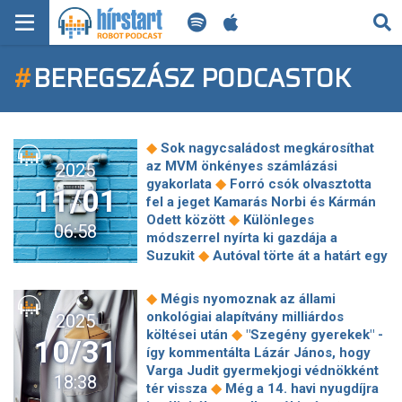
KERESÉS
#
BEREGSZÁSZ PODCASTOK
KEZDŐLAP
FRISS HÍREK
◆
Sok nagycsaládost megkárosíthat
TECH HÍREK
az MVM önkényes számlázási
2025
◆
gyakorlata
Forró csók olvasztotta
11/01
fel a jeget Kamarás Norbi és Kármán
FILM-ZENE-SZÓRAKOZÁS
◆
Odett között
Különleges
06:58
módszerrel nyírta ki gazdája a
PLAYLIST
◆
Suzukit
Autóval törte át a határt egy
beregszászi ügyvéd, hogy
◆
Magyarországra jusson
A hospice
MI AZ A ROBOT PODCAST?
◆
Mégis nyomoznak az állami
◆
nem a halálról szól
A Fitch Ratings
onkológiai alapítvány milliárdos
2025
és az S&P Global Ratings után a
◆
költései után
"Szegény gyerekek" -
10/31
Moody's Ratings is leminősítette
így kommentálta Lázár János, hogy
◆
Franciaországot
Magányosan áll az
Varga Judit gyermekjogi védnökként
18:38
◆
egykori nógrádi falu temploma
◆
tér vissza
Még a 14. havi nyugdíjra
Miért játszik még mindig teniszt