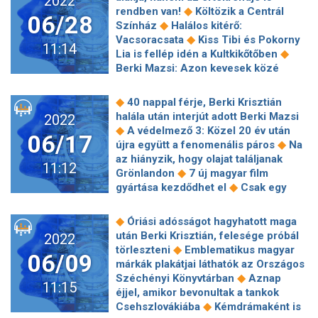
2022
Halloweenra
Feleségek, szeretők
segít az irodalomterápia – Béres
◆
rendben van!
Költözik a Centrál
és anyák egy színpadon
06/28
Judittal, az Élet a sorok között című
◆
Színház
Halálos kitérő:
◆
könyv szerzőjével beszélgettünk
◆
Vacsoracsata
Kiss Tibi és Pokorny
11:14
Kutyaidők járnak Galliában, avagy
◆
Lia is fellép idén a Kultkikőtőben
◆
Obelix kutyusa színre lép
Havas
Berki Mazsi: Azon kevesek közé
Juli: Bár még csak most ébredezik,
tartozom, aki önzetlenül tudta
én hiszek a női összefogás erejében
szeretni az embert, akit annyian
◆
40 nappal férje, Berki Krisztián
◆
10 híres színész, aki lemaradt élete
◆
utáltak
Johnny Depp visszatérhet A
halála után interjút adott Berki Mazsi
2022
◆
lehetőségéről
Toldi – Október 20-
◆
Karib-tenger kalózaiba
Emma
◆
A védelmező 3: Közel 20 év után
án mutatják be a mozikban Jankovics
06/17
különösen érzékeny kislány, aki csak
◆
újra együtt a fenomenális páros
Na
◆
Marcell utolsó animációját
A
◆
az állatok között érzi jól magát
az hiányzik, hogy olajat találjanak
hólyagja már nem a régi, de letépi a
11:12
Dokumentumfilmet forgatnak Kevin
◆
Grönlandon
7 új magyar film
fejed
◆
Spacey bukásáról
Christian Bale
◆
gyártása kezdődhet el
Csak egy
ezzel az egy feltétellel vállalná el újra
szégyentelenül bagatell kérdésre kell
◆
Batman szerepét
Megérkezett a
válaszolnod és már jöhetsz is velünk
◆
Óriási adósságot hagyhatott maga
hazánkban forgatott vámpíros thriller,
◆
Elvist nézni
Trónok harca: önálló
után Berki Krisztián, felesége próbál
2022
a The Invitation roppant hatásos
◆
sorozatot kap Havas Jon
Tom
◆
törleszteni
Emblematikus magyar
◆
előzetese
Az évad színészei Lévay
06/09
Hanks úgy érzi, ma már nem tudná
márkák plakátjai láthatók az Országos
Viktória és Fehér Tibor a
◆
eljátszani Oscar-díjas szerepét
◆
Széchényi Könyvtárban
Aznap
Játékszínben
11:15
Végső búcsút vettek Gyarmathy Lívia
éjjel, amikor bevonultak a tankok
◆
filmrendezőtől
Öt dokumentumfilm
◆
Csehszlovákiába
Kémdrámaként is
és két animációs sorozat gyártását