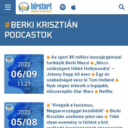
KERESÉS
#
BERKI KRISZTIÁN
KEZDŐLAP
PODCASTOK
FRISS HÍREK
TECH HÍREK
◆
Az igen! 80 milliós luxusjárgánnyal
◆
furikázik Berki Mazsi
„Nincs
2023
FILM-ZENE-SZÓRAKOZÁS
szükségem többé Hollywoodra" –
06/09
◆
Johnny Depp 60 éves
Egy év
◆
PLAYLIST
szabadságot vesz ki Tom Holland
11:21
Nyár végén érkezik a legújabb,
◆
élőszereplős Star Wars
Netflix:
MI AZ A ROBOT PODCAST?
Rákaptak a magyar nézők Harrison
◆
Ford legrosszabb(?) filmjére
Rost
◆
"Virágzik a fasizmus,
Andrea nem ír alá Ókovács
◆
Magyarországgal kezdődött"
Berki
2023
◆
Szilveszternek az Operában
◆
Krisztián szelleme jelen van
Több
05/08
Kicsaptak 20 filmsztárt Wes Anderson
olyan esemény is történt a brit
◆
sivatagába
Jason Statham és