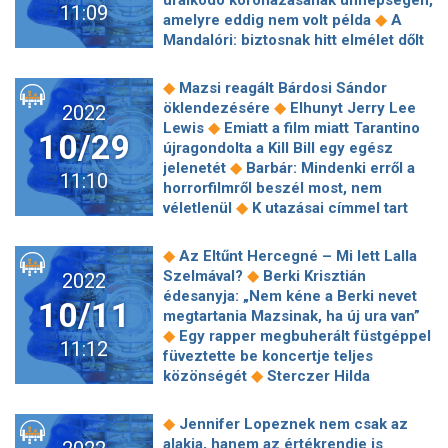
uralkodó koronázásának ünnepségén,
11:09
Megan Fox szenvedélyes viszonyával
◆
amelyre eddig nem volt példa
A
◆
jön a Feláldozhatók 4.
Megnyílt a
Mandalóri: biztosnak hitt elmélet dőlt
◆
94. Ünnepi Könyvhét
Kányádi
◆
meg a leendő filmmel kapcsolatban!
Sándor történetei a Hargita tájairól
Rárúgta az ajtót a nyárra A galaxis
◆
Mazsi reagált Bárdosi Sándor
mesélnek medvékkel, rigókkal és
◆
őrzői 3, mutatjuk a bevételi adatokat
◆
öklendezésére
Elhunyt Jerry Lee
2022
◆
málnaszörppel
Shannen Doherty
A boldogsághoz nincs bevált recept –
◆
Lewis
Emiatt a film miatt Tarantino
szívfacsaró videóban mesélt
10/29
◆
A mi Pepénk
Letiltanák a Thália
újragondolta a Kill Bill egy egész
negyedik stádiumú rákjáról
◆
darabját a szereposztás miatt
◆
jelenetét
Barbár: Mindenki erről a
11:10
Richard Dreyfuss nekiment az Oscar-
horrorfilmről beszél most, nem
◆
díj új, bugyuta szabályainak
Ők
◆
véletlenül
K utazásai címmel tart
lesznek a Véletlenül írtam egy
◆
ősbemutatót a Vígszínház
A
◆
könyvet szereplői
Margó Könyvek-
Sárkányok háza első évada simán
◆
Az Eltűnt Hercegné – Mi lett Lalla
sorozatbemutató, Amanda Gorman,
◆
odaver a Trónok harcának
75 éves
◆
Szelmával?
Berki Krisztián
2022
Thomas Erikson és kurd menekült
lett Szacsvay László, miközben egy
édesanyja: „Nem kéne a Berki nevet
◆
börtönnapló is érkezik a Margón!
10/11
75 éves nagypapát alakított a
megtartania Mazsinak, ha új ura van”
Zselés szaloncukor hírfüggőknek:
◆
színpadon
A húszesztendős
◆
Egy rapper megbuherált füstgéppel
politikai szappanoperával arat a
11:12
Karaván Színház és szerencsés
füveztette be koncertje teljes
Netflix
◆
találkozásai
“Az élet annyira
◆
közönségét
Sterczer Hilda
gazdag és szép!” – Interjú Hernádi
◆
gyászról, terápiáról, újraépítésről
◆
Judittal és Gálffi Lászlóval
5
Több mint 20 évet öregedett a 38
◆
Jennifer Lopeznek nem csak az
klasszikus és 5 rendhagyó horrorfilm
◆
éves filmcsillag
Átélni és túlélni
alakja, hanem az értékrendje is
◆