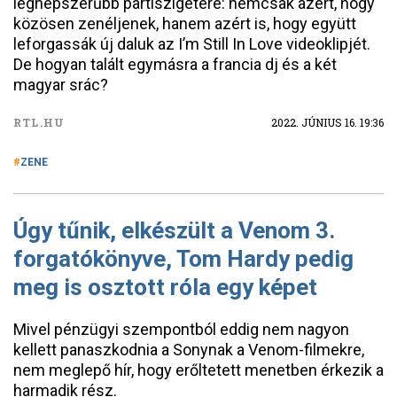
legnépszerűbb partiszigetére: nemcsak azért, hogy
közösen zenéljenek, hanem azért is, hogy együtt
leforgassák új daluk az I’m Still In Love videoklipjét.
De hogyan talált egymásra a francia dj és a két
magyar srác?
RTL.HU
2022. JÚNIUS 16. 19:36
ZENE
Úgy tűnik, elkészült a Venom 3.
forgatókönyve, Tom Hardy pedig
meg is osztott róla egy képet
Mivel pénzügyi szempontból eddig nem nagyon
kellett panaszkodnia a Sonynak a Venom-filmekre,
nem meglepő hír, hogy erőltetett menetben érkezik a
harmadik rész.