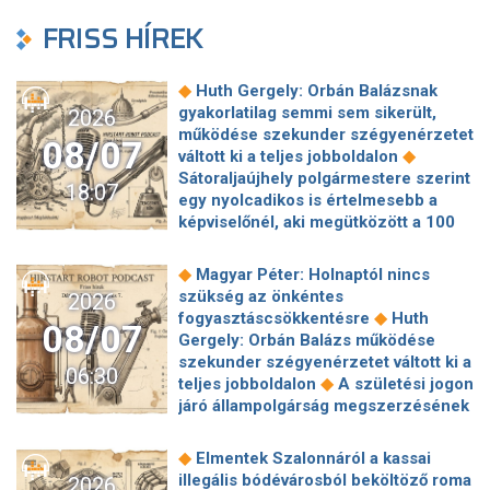
FRISS HÍREK
◆
Huth Gergely: Orbán Balázsnak
gyakorlatilag semmi sem sikerült,
2026
működése szekunder szégyenérzetet
08/07
◆
váltott ki a teljes jobboldalon
Sátoraljaújhely polgármestere szerint
18:07
egy nyolcadikos is értelmesebb a
képviselőnél, aki megütközött a 100
◆
milliós parkolón
Az amerikai
hírszerzés szerint Putyin pár éven
◆
Magyar Péter: Holnaptól nincs
belül megtámadhat egy NATO-
szükség az önkéntes
2026
◆
tagállamot
Vitézy Dávid
◆
fogyasztáscsökkentésre
Huth
08/07
elmagyarázta, miért Mészárosék
Gergely: Orbán Balázs működése
cége nyerte a közbeszerzést
szekunder szégyenérzetet váltott ki a
06:30
◆
sínhegesztésre
Nagy cégek
◆
teljes jobboldalon
A születési jogon
segítségét kéri Szolnok
járó állampolgárság megszerzésének
polgármestere a 400 kirúgott
korlátozásáról írt alá rendeletet
◆
kerékpárgyári munkás miatt
Nagy a
◆
Donald Trump
„Kevésen múlt a
◆
Elmentek Szalonnáról a kassai
mozgolódás a Legfőbb Ügyészségen,
katasztrófa” – szintet léphetett az
illegális bódévárosból beköltöző roma
2026
◆
többen kerülnek új pozícióba
Tarr