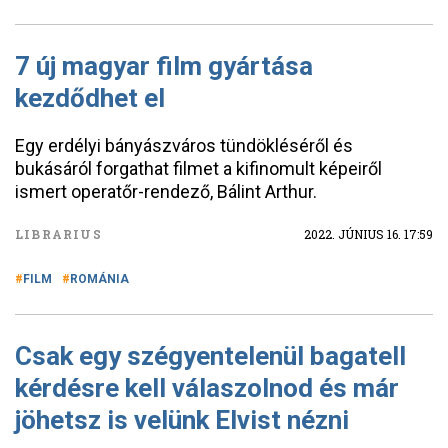
7 új magyar film gyártása
kezdődhet el
Egy erdélyi bányászváros tündökléséről és
bukásáról forgathat filmet a kifinomult képeiről
ismert operatőr-rendező, Bálint Arthur.
LIBRARIUS
2022. JÚNIUS 16. 17:59
FILM
ROMÁNIA
Csak egy szégyentelenül bagatell
kérdésre kell válaszolnod és már
jöhetsz is velünk Elvist nézni