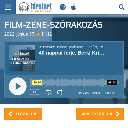
KERESÉS
FILM-ZENE-SZÓRAKOZÁS
KEZDŐLAP
2022. június 17.
◆
11:12
FRISS HÍREK
TECH HÍREK
FILM-ZENE-SZÓRAKOZÁS
PLAYLIST
MI AZ A ROBOT PODCAST?