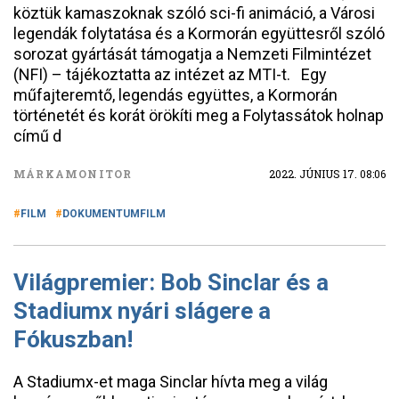
köztük kamaszoknak szóló sci-fi animáció, a Városi
legendák folytatása és a Kormorán együttesről szóló
sorozat gyártását támogatja a Nemzeti Filmintézet
(NFI) – tájékoztatta az intézet az MTI-t. Egy
műfajteremtő, legendás együttes, a Kormorán
történetét és korát örökíti meg a Folytassátok holnap
című d
MÁRKAMONITOR
2022. JÚNIUS 17. 08:06
FILM
DOKUMENTUMFILM
Világpremier: Bob Sinclar és a
Stadiumx nyári slágere a
Fókuszban!
A Stadiumx-et maga Sinclar hívta meg a világ