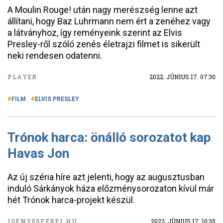
A Moulin Rouge! után nagy merészség lenne azt
állítani, hogy Baz Luhrmann nem ért a zenéhez vagy
a látványhoz, így reményeink szerint az Elvis
Presley-ről szóló zenés életrajzi filmet is sikerült
neki rendesen odatenni.
PLAYER
2022. JÚNIUS 17. 07:30
FILM
ELVIS PRESLEY
Trónok harca: önálló sorozatot kap
Havas Jon
Az új széria híre azt jelenti, hogy az augusztusban
induló Sárkányok háza előzménysorozaton kívül már
hét Trónok harca-projekt készül.
IGÉNYESFÉRFI.HU
2022. JÚNIUS 17. 10:35