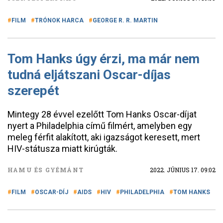
FILM
TRÓNOK HARCA
GEORGE R. R. MARTIN
Tom Hanks úgy érzi, ma már nem
tudná eljátszani Oscar-díjas
szerepét
Mintegy 28 évvel ezelőtt Tom Hanks Oscar-díjat
nyert a Philadelphia című filmért, amelyben egy
meleg férfit alakított, aki igazságot keresett, mert
HIV-státusza miatt kirúgták.
HAMU ÉS GYÉMÁNT
2022. JÚNIUS 17. 09:02
FILM
OSCAR-DÍJ
AIDS
HIV
PHILADELPHIA
TOM HANKS