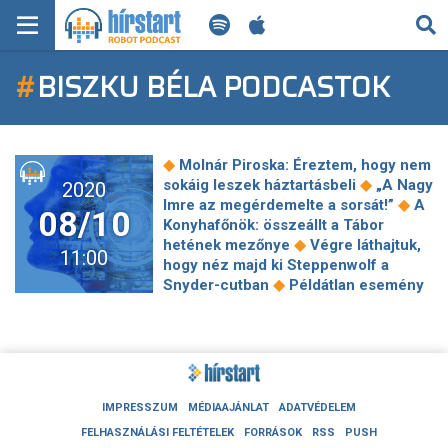
KERESÉS
#
BISZKU BÉLA PODCASTOK
KEZDŐLAP
FRISS HÍREK
◆
Molnár Piroska: Éreztem, hogy nem
TECH HÍREK
◆
sokáig leszek háztartásbeli
„A Nagy
2020
◆
Imre az megérdemelte a sorsát!”
A
08/10
Konyhafőnök: összeállt a Tábor
FILM-ZENE-SZÓRAKOZÁS
◆
hetének mezőnye
Végre láthajtuk,
11:00
hogy néz majd ki Steppenwolf a
PLAYLIST
◆
Snyder-cutban
Példátlan esemény
a Barátok köztben, megtörténik, ami
◆
eddig még soha
Nyitott műtermek,
MI AZ A ROBOT PODCAST?
séták, koncertek és filmvetítés az
◆
ArtKert összművészeti fesztiválon
Tudod, milyen filmben szerepelt
◆
Selena Gomez?
Otthon maradni,
IMPRESSZUM
MÉDIAAJÁNLAT
ADATVÉDELEM
vagy megváltani a világot? –
FELHASZNÁLÁSI FELTÉTELEK
FORRÁSOK
RSS
PUSH
◆
Villáminterjú Gál Tamással
Közepes