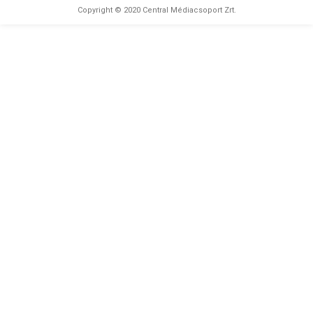
◆
Copyright © 2020 Central Médiacsoport Zrt.
sorozatot hoztak ki a kultfilmből
A
maffiának lesz fesztiválja!