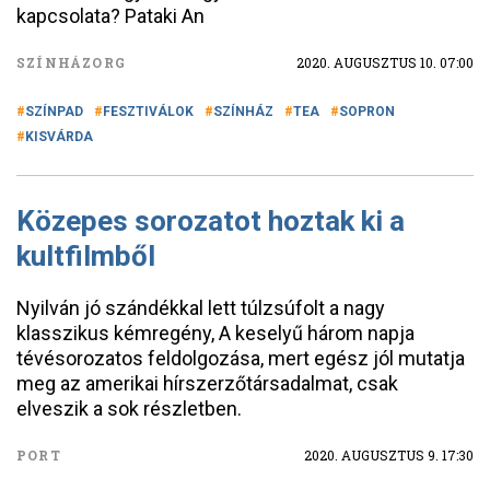
kapcsolata? Pataki An
SZÍNHÁZORG
2020. AUGUSZTUS 10. 07:00
SZÍNPAD
FESZTIVÁLOK
SZÍNHÁZ
TEA
SOPRON
KISVÁRDA
Közepes sorozatot hoztak ki a
kultfilmből
Nyilván jó szándékkal lett túlzsúfolt a nagy
klasszikus kémregény, A keselyű három napja
tévésorozatos feldolgozása, mert egész jól mutatja
meg az amerikai hírszerzőtársadalmat, csak
elveszik a sok részletben.
PORT
2020. AUGUSZTUS 9. 17:30