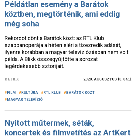
Példátlan esemény a Barátok
köztben, megtörténik, ami eddig
még soha
Rekordot dönt a Barátok közt: az RTL Klub
szappanoperája a héten eléri a tízezredik adását,
ilyenre korábban a magyar televíziózásban nem volt
példa. A Blikk összegyűjtötte a sorozat
legérdekesebb sztorijait.
BLIKK
2020. AUGUSZTUS 10. 04:11
FILM
KULTÚRA
RTL KLUB
BARÁTOK KÖZT
MAGYAR TELEVÍZIÓ
Nyitott műtermek, séták,
koncertek és filmvetítés az ArtKert