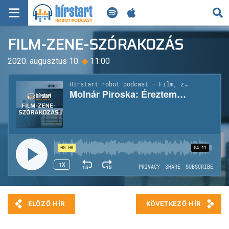
KERESÉS
FILM-ZENE-SZÓRAKOZÁS
KEZDŐLAP
2020. augusztus 10.
◆
11:00
FRISS HÍREK
TECH HÍREK
FILM-ZENE-SZÓRAKOZÁS
PLAYLIST
MI AZ A ROBOT PODCAST?