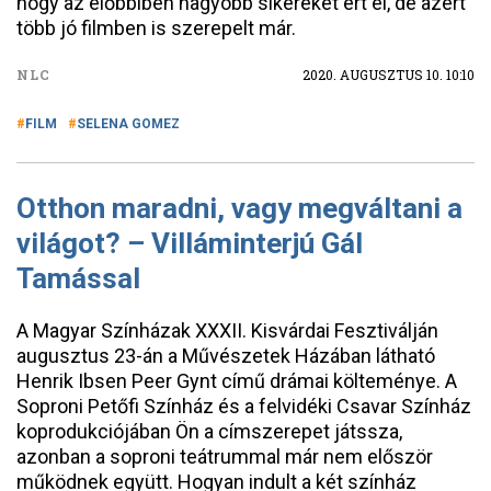
hogy az előbbiben nagyobb sikereket ért el, de azért
több jó filmben is szerepelt már.
NLC
2020. AUGUSZTUS 10. 10:10
FILM
SELENA GOMEZ
Otthon maradni, vagy megváltani a
világot? – Villáminterjú Gál
Tamással
A Magyar Színházak XXXII. Kisvárdai Fesztiválján
augusztus 23-án a Művészetek Házában látható
Henrik Ibsen Peer Gynt című drámai költeménye. A
Soproni Petőfi Színház és a felvidéki Csavar Színház
koprodukciójában Ön a címszerepet játssza,
azonban a soproni teátrummal már nem először
működnek együtt. Hogyan indult a két színház