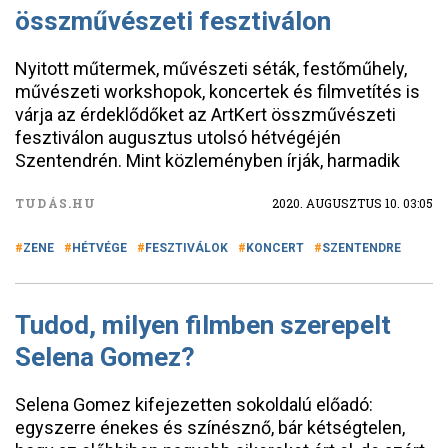
összművészeti fesztiválon
Nyitott műtermek, művészeti séták, festőműhely,
művészeti workshopok, koncertek és filmvetítés is
várja az érdeklődőket az ArtKert összművészeti
fesztiválon augusztus utolsó hétvégéjén
Szentendrén. Mint közleményben írják, harmadik
TUDÁS.HU
2020. AUGUSZTUS 10. 03:05
ZENE
HÉTVÉGE
FESZTIVÁLOK
KONCERT
SZENTENDRE
Tudod, milyen filmben szerepelt
Selena Gomez?
Selena Gomez kifejezetten sokoldalú előadó:
egyszerre énekes és színésznő, bár kétségtelen,