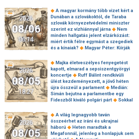
◆
A magyar kormány több vizet kért a
Dunában a szlovákoktól, de Taraba
2026
szlovák környezetvédelmi miniszter
08/06
◆
szerint ez vízhiánnyal járna
Nem
minden hallgatás jelent elzárkózást:
06:14
miért értik félre egymást a szegediek
◆
és a kínaiak?
Magyar Péter: Kiírják
az első szélerőművi pályázatokat, a
projektekben magyar állami
◆
Majka életveszélyes fenyegetést
◆
tulajdonrészt fognak előírni
Orbán
kapott, elmarad a sepsiszentgyörgyi
2026
Gáspár hatszor repült honvédségi
◆
koncertje
Ruff Bálint rendkívüli
08/05
◆
gépen Csádba és Nigerbe
Ismert
ülést kezdeményezett, a jövő héten
magyar utazási iroda ment csődbe,
◆
újra összeül a parlament
Medián:
18:27
bolgár biztosítóval hadakozhatnak az
Simán bejutna a parlamentbe egy
◆
utasok
Amerikai rakétákat is
◆
Fideszből kiváló polgári párt
Sokkal
zsákmányolt az előrenyomuló orosz
◆
olcsóbb lesz végre a tankolás
◆
hadsereg
Az élet Balásy Gyula
Vitézy: 42 új, 120 méteres
◆
A világ legnagyobb taván
után: a Szerencsejáték Zrt. átalakítja
motorvonatot vesznek, teljesen
összeérhet az iráni és ukrajnai
2026
◆
ügynökségi modelljét
A Tisza-
megújul a szentendrei, a csepeli és a
◆
háború
Heten maradtak a
frakció kezdeményezte, hogy jövő
08/05
◆
ráckevei HÉV járműparkja
Egy
Megafonnál, jelenleg a honlapjuk sem
kedden válasszák meg az új
hajszálon múlt Paks, de a jövőben jó