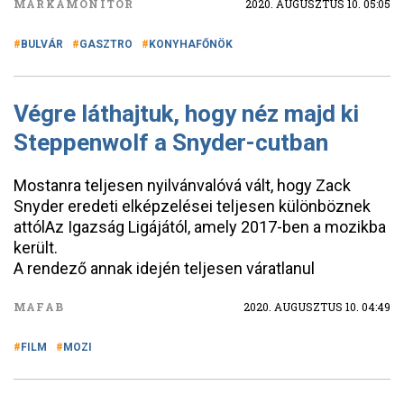
MÁRKAMONITOR
2020. AUGUSZTUS 10. 05:05
BULVÁR
GASZTRO
KONYHAFŐNÖK
Végre láthajtuk, hogy néz majd ki
Steppenwolf a Snyder-cutban
Mostanra teljesen nyilvánvalóvá vált, hogy Zack
Snyder eredeti elképzelései teljesen különböznek
attólAz Igazság Ligájától, amely 2017-ben a mozikba
került.
A rendező annak idején teljesen váratlanul
MAFAB
2020. AUGUSZTUS 10. 04:49
FILM
MOZI