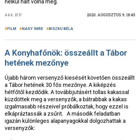
nélkül halt volna meg.
444.HU
2020. AUGUSZTUS 9. 18:45
FILM
NAGY IMRE
BISZKU BÉLA
A Konyhafőnök: összeállt a Tábor
hetének mezőnye
Újabb három versenyző kiesését követően összeállt
a Tábor hetének 30 fős mezőnye. A kiképzés
hétfőtől kezdődik. A továbbjutásért tollas kakassal
küzdöttek meg a versenyzők, a bátrabbak a kakas
izgalmasabb részeivel próbálkoztak, hogy ezzel is
elkápráztassák a zsűrit. A második feladatban
igazán különleges alapanyagokkal dolgozhattak a
versenyzők: