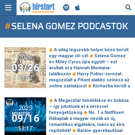
KERESÉS
#
SELENA GOMEZ PODCASTOK
KEZDŐLAP
FRISS HÍREK
◆
A világ legszebb helyei közé került
TECH HÍREK
◆
egy magyar úti cél
Selena Gomez
2026
és Miley Cyrus újra együtt – ezt
03/26
árulták el a Hannah Montana-
FILM-ZENE-SZÓRAKOZÁS
◆
találkozón
Harry Potter-sorozat:
11:03
megszólalt a Pitont alakító színész az
PLAYLIST
◆
online zaklatásról
Kórházba került a
Quimby egyik tagja, nem lesz ott a
◆
jubileumi koncerten sem
Buzsik
MI AZ A ROBOT PODCAST?
◆
A Megasztár tündöklése és bukása
Borka álomszép házassági évfordulós
– így jutottunk el a veréssel
2025
ajándékot kapott Szoboszlai
◆
fenyegetőzésig
No. 1 a Netflixen:
09/16
◆
Dominiktől
Koncz Zsuzsa
Rákaptak a magyar nézők az új,
szegénységben nőtt fel, most újra a
romantikus vígjátékra, máris az élre
11:17
pénz miatt aggódik: nem jönne ki a
◆
repítették!
Barbie-gyerekautóval
nyugdíjából, ha nem dolgozna 80