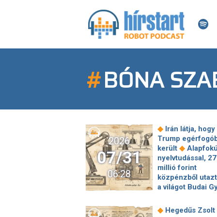
#
BÓNA SZA
◆
Irán látja, hogy
Trump egérfogó
2026
◆
került
Alapfok
07/31
nyelvtudással, 2
millió forint
06:28
közpénzből utazt
a világot Budai G
fideszes képvise
Jeffrey Epstein
◆
Hegedűs Zsolt
rejtélyes fogorvo