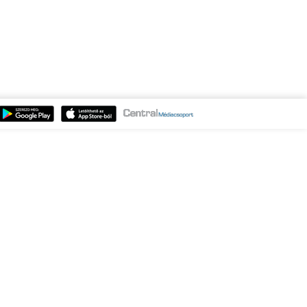
◆
kollégája szerint
Magyar Péter élőben
tartott tárlatvezetést a
◆
Karmelitában
A TEK
és a NIK sorsa még
bizonytalan, a
titkosszolgálatoknál
viszont biztosan
◆
lesznek vizsgálatok
A közeljövőben
összejön a Magyar–
Zelenszkij találkozó
◆
Tarr Zoltán szerint
Magyar Péter és a
köztársasági elnök
◆
konfliktusa
Az ukrán
korrupcióellenes
szervek
meggyanúsították az
elnöki iroda korábbi
◆
vezetőjét
Bóna
Szabolcs: felül kell