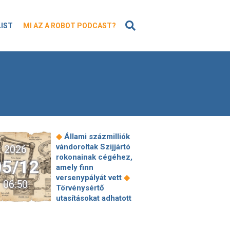
KERESÉS
LIST
MI AZ A ROBOT PODCAST?
◆
Állami százmilliók
vándoroltak Szijjártó
2026
rokonainak cégéhez,
05/12
amely finn
◆
versenypályát vett
06:50
Törvénysértő
utasításokat adhatott
Sulyok Tamás - saját
biztonságát is
veszélyeztethette volt