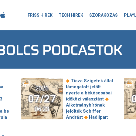
FRISS HÍREK
TECH HÍREK
SZÓRAKOZÁS
PLAY
BOLCS PODCASTOK
◆
Tisza Szigetek által
ba
támogatott jelölt
2026
ú
nyerte a békéscsabai
07/27
◆
73
időközi választást
Alkotmánybírónak
06:23
a be
jelölték Schiffer
◆
yula
Andrást
Hadiipar:
◆
lő
legénység nélküli
szuperhadihajót
s
fejleszt Oroszország