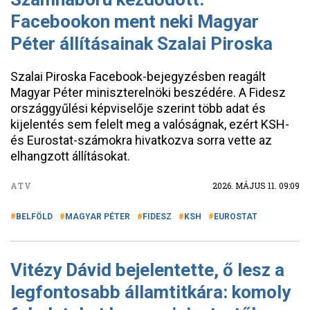
Facebookon ment neki Magyar
Péter állításainak Szalai Piroska
Szalai Piroska Facebook-bejegyzésben reagált
Magyar Péter miniszterelnöki beszédére. A Fidesz
országgyűlési képviselője szerint több adat és
kijelentés sem felelt meg a valóságnak, ezért KSH-
és Eurostat-számokra hivatkozva sorra vette az
elhangzott állításokat.
ATV
2026. MÁJUS 11. 09:09
BELFÖLD
MAGYAR PÉTER
FIDESZ
KSH
EUROSTAT
Vitézy Dávid bejelentette, ő lesz a
legfontosabb államtitkára: komoly