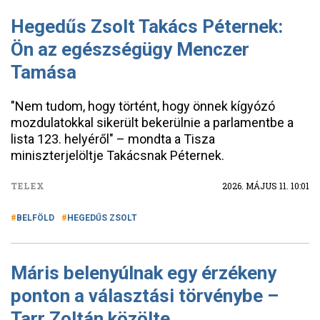
Hegedűs Zsolt Takács Péternek:
Ön az egészségügy Menczer
Tamása
"Nem tudom, hogy történt, hogy önnek kígyózó
mozdulatokkal sikerült bekerülnie a parlamentbe a
lista 123. helyéről" – mondta a Tisza
miniszterjelöltje Takácsnak Péternek.
TELEX
2026. MÁJUS 11. 10:01
BELFÖLD
HEGEDŰS ZSOLT
Máris belenyúlnak egy érzékeny
ponton a választási törvénybe –
Tarr Zoltán közölte