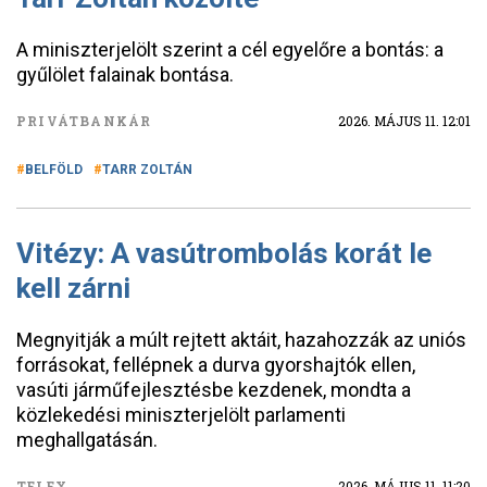
A miniszterjelölt szerint a cél egyelőre a bontás: a
gyűlölet falainak bontása.
PRIVÁTBANKÁR
2026. MÁJUS 11. 12:01
BELFÖLD
TARR ZOLTÁN
Vitézy: A vasútrombolás korát le
kell zárni
Megnyitják a múlt rejtett aktáit, hazahozzák az uniós
forrásokat, fellépnek a durva gyorshajtók ellen,
vasúti járműfejlesztésbe kezdenek, mondta a
közlekedési miniszterjelölt parlamenti
meghallgatásán.
TELEX
2026. MÁJUS 11. 11:20