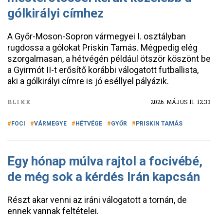
gólkirályi címhez
A Győr-Moson-Sopron vármegyei I. osztályban
rugdossa a gólokat Priskin Tamás. Mégpedig elég
szorgalmasan, a hétvégén például ötször köszönt be
a Gyirmót II-t erősítő korábbi válogatott futballista,
aki a gólkirályi címre is jó eséllyel pályázik.
BLIKK
2026. MÁJUS 11. 12:33
FOCI
VÁRMEGYE
HÉTVÉGE
GYŐR
PRISKIN TAMÁS
Egy hónap múlva rajtol a focivébé,
de még sok a kérdés Irán kapcsán
Részt akar venni az iráni válogatott a tornán, de
ennek vannak feltételei.