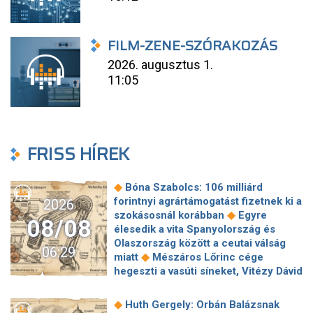
FILM-ZENE-SZÓRAKOZÁS
2026. augusztus 1.
11:05
FRISS HÍREK
◆
Bóna Szabolcs: 106 milliárd
forintnyi agrártámogatást fizetnek ki a
2026
◆
szokásosnál korábban
Egyre
08/08
élesedik a vita Spanyolország és
Olaszország között a ceutai válság
06:29
◆
miatt
Mészáros Lőrinc cége
hegeszti a vasúti síneket, Vitézy Dávid
◆
elmagyarázta, miért
Jogi lépéseket
tesz a Bosnyák téri irodakomplexum
◆
Huth Gergely: Orbán Balázsnak