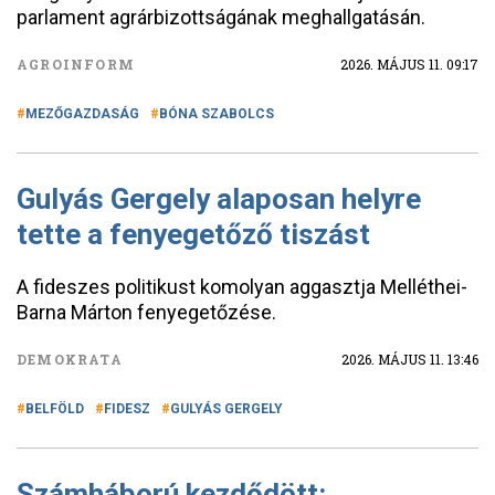
parlament agrárbizottságának meghallgatásán.
AGROINFORM
2026. MÁJUS 11. 09:17
MEZŐGAZDASÁG
BÓNA SZABOLCS
Gulyás Gergely alaposan helyre
tette a fenyegetőző tiszást
A fideszes politikust komolyan aggasztja Melléthei-
Barna Márton fenyegetőzése.
DEMOKRATA
2026. MÁJUS 11. 13:46
BELFÖLD
FIDESZ
GULYÁS GERGELY
Számháború kezdődött: