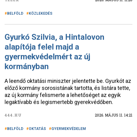
BELFÖLD
KÖZLEKEDÉS
Gyurkó Szilvia, a Hintalovon
alapítója felel majd a
gyermekvédelmért az új
kormányban
A leendő oktatási miniszter jelentette be. Gyurkót az
előző kormány sorosistának tartotta, és listára tette,
az új kormány felismerte a lehetőséget az egyik
legaktívabb és legismertebb gyerekvédőben.
444.HU
2026. MÁJUS 11. 14:21
BELFÖLD
OKTATÁS
GYERMEKVÉDELEM