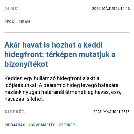
24.HU
2026. MÁJUS 11. 14:46
FOCI
IRÁN
Akár havat is hozhat a keddi
hidegfront: térképen mutatjuk a
bizonyítékot
Kedden egy hullámzó hidegfront alakítja
időjárásunkat. A beáramló hideg levegő hatására
hazánk nyugati határainál átmenetileg havas, eső,
havazás is lehet.
KIDERÜL
2026. MÁJUS 11. 16:15
IDŐJÁRÁS
ORVOSMETEO
TÉRKÉP