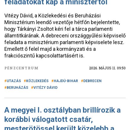
feladatokat kap a minisztertől
Vitézy Dávid, a Közlekedési és Beruházási
Minisztérium leendő vezetője hétfőn bejelentette,
hogy Tárkányi Zsoltot kéri fel a tárca parlamenti
államtitkárának. A debreceni országgyűlési képviselő
feladata a minisztérium parlamenti képviselete lesz.
Emellett ő felel majd a kormányzati és a
frakciószintű kapcsolattartásért is.
PÉNZCENTRUM
2026. MÁJUS 11. 09:50
UTAZÁS
KÖZLEKEDÉS
HAJDÚ-BIHAR
DEBRECEN
BERUHÁZÁS
VITÉZY DÁVID
A megyei I. osztályban brillírozik a
korábbi válogatott csatár,
mesterötössel került közelebb a