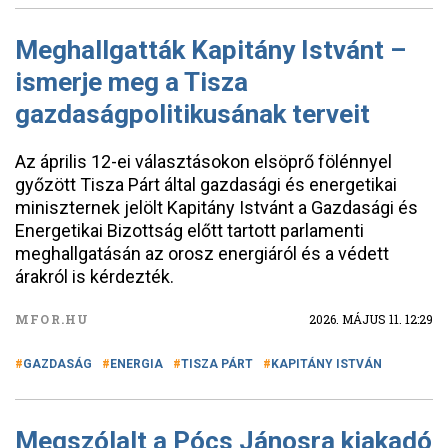
Meghallgatták Kapitány Istvánt –
ismerje meg a Tisza
gazdaságpolitikusának terveit
Az április 12-ei választásokon elsöprő fölénnyel
győzött Tisza Párt által gazdasági és energetikai
miniszternek jelölt Kapitány Istvánt a Gazdasági és
Energetikai Bizottság előtt tartott parlamenti
meghallgatásán az orosz energiáról és a védett
árakról is kérdezték.
MFOR.HU
2026. MÁJUS 11. 12:29
GAZDASÁG
ENERGIA
TISZA PÁRT
KAPITÁNY ISTVÁN
Megszólalt a Pócs Jánosra kiakadó