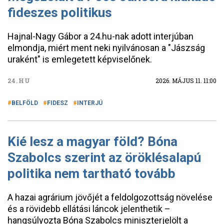
fideszes politikus
Hajnal-Nagy Gábor a 24.hu-nak adott interjúban
elmondja, miért ment neki nyilvánosan a "Jászság
uraként" is emlegetett képviselőnek.
24.HU
2026. MÁJUS 11. 11:00
BELFÖLD
FIDESZ
INTERJÚ
Kié lesz a magyar föld? Bóna
Szabolcs szerint az öröklésalapú
politika nem tartható tovább
A hazai agrárium jövőjét a feldolgozottság növelése
és a rövidebb ellátási láncok jelenthetik –
hangsúlyozta Bóna Szabolcs miniszterjelölt a