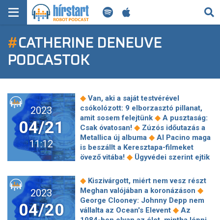
KERESÉS
#
CATHERINE DENEUVE
KEZDŐLAP
PODCASTOK
FRISS HÍREK
TECH HÍREK
◆
Van, aki a saját testvérével
csókolózott: 9 elborzasztó pillanat,
2023
FILM-ZENE-SZÓRAKOZÁS
◆
amit sosem felejtünk
A pusztaság:
04/21
◆
Csak óvatosan!
Zúzós időutazás a
◆
PLAYLIST
Metallica új albuma
Al Pacino maga
11:12
is beszállt a Keresztapa-filmeket
◆
övező vitába!
Ügyvédei szerint ejtik
MI AZ A ROBOT PODCAST?
◆
a vádat Alec Baldwin ellen
Magyar
◆
zsűrielnök a cannes-i fesztiválon
◆
Kiszivárgott, miért nem vesz részt
Csak női karmestereket vonultat fel a
◆
Meghan valójában a koronázáson
2023
nyitó- és zárókoncerteken a világ
George Clooney: Johnny Depp nem
04/20
leghíresebb komolyzenei fesztiválja
◆
vállalta az Ocean's Elevent
Az
◆
Catherine Deneuve maga a