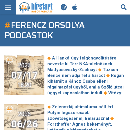
KERESÉS
#
FERENCZ ORSOLYA
KEZDŐLAP
PODCASTOK
FRISS HÍREK
TECH HÍREK
◆
A Hankó-ügy felgöngyölítésére
nevezte ki Tarr NKA-alelnöknek
2026
FILM-ZENE-SZÓRAKOZÁS
◆
Mattyasovszky-Zsolnayt
Tuzson
07/17
◆
Bence nem adja fel a harcot
Rogán
PLAYLIST
kihátrált a Káncz Csaba elleni
18:20
rágalmazási ügyből, ami a Szőlő utcai
◆
üggyel kapcsolatban indult
Vitézy:
MI AZ A ROBOT PODCAST?
Lázár 200 milliárd forintos
búcsúajándékot adott Mészároséknak
◆
Zelenszkij ultimátuma célt ért
◆
Itt a vége: egyik napról a másikra
Putyin legszorosabb
2026
rengeteg autósnak szűnik meg az
◆
szövetségesénél, Belarusznál
06/26
◆
ingyenes parkolás!
A "Férfiak 40"
Forsthoffer Ágnes bekeményít,
realitása: van-e esély a korai