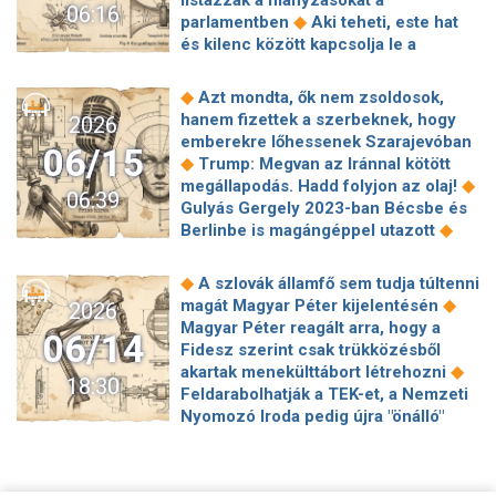
listázzák a hiányzásokat a
06:16
◆
nyugdíjra?
Félrevezette a nézőket
◆
parlamentben
Aki teheti, este hat
az RTL a Gyárfás-interjúval
és kilenc között kapcsolja le a
kapcsolatban Murányi András szerint
◆
légkondit, ezt kéri Kapitány István
◆
Kevesen tudnak erről az
Jelentősen csökkentek a magyar
◆
Azt mondta, ők nem zsoldosok,
iskolakezdési támogatásról: nem csak
államkötvényhozamok a Tisza
hanem fizettek a szerbeknek, hogy
2026
az állami 100 ezer járhat a
◆
győzelme után
Eddig tartott a
emberekre lőhessenek Szarajevóban
◆
családoknak
Szilágyi Tibor szavalt
06/15
magas terrorfenyegetettség
◆
Trump: Megvan az Iránnal kötött
a saját temetésén – hangjáért volt, aki
◆
Magyarországon
Ukrajna 40 napos
◆
megállapodás. Hadd folyjon az olaj!
◆
bankot rabolt volna
Kettészakad a
06:39
◆
offenzívát indít Oroszország ellen
Gulyás Gergely 2023-ban Bécsbe és
Fidesz? Megszólalt Bóka János,
Jobb lesz Budapestnek a Tisza
◆
Berlinbe is magángéppel utazott
◆
Orbán Viktor szerepére is kitért
kormányzása alatt? Erről is kérdeztük
Futball-vb: gólzáporos német
Felülvizsgálják a választás előtt
◆
Karácsony Gergelyt
Ferencz
◆
győzelem
Új jelölt: a technokrata
Tiborcz Istvánnak 10 évre bérbe adott
◆
A szlovák államfő sem tudja túltenni
Orsolya meglepőt válaszolt arra, hogy
◆
álom csak tíz napig tartott
Azonnal
Papp László Sportaréna szerződéseit
◆
magát Magyar Péter kijelentésén
2026
van-e még pártja és a korrupció is
◆
ugrott a BMW-s jogsija
Vučić és
◆
Hosszabbított a Liverpoolban
Magyar Péter reagált arra, hogy a
◆
szóba került
Ha vettél ebből, meg
06/14
Putyin is gratulált Trumpnak 80.
◆
Szoboszlai Dominik
A hétvége
Fidesz szerint csak trükközésből
ne edd! A Nébih azonnal visszahívta
◆
születésnapján
Donald Trump
mindkét napjára jut egy-egy
◆
akartak menekülttábort létrehozni
◆
◆
Tarr Zoltán bocsánatot kért
Késői
18:30
ígéretet tett Vlagyimir Putyinnak:
hidegfront
Feldarabolhatják a TEK-et, a Nemzeti
góllal Ecuador legyőzte a biztos
◆
közel lehet a háború vége
Nem
Nyomozó Iroda pedig újra "önálló"
csoportelső németeket, és
árulta el az RTL-nek Ferencz Orsolya,
◆
lehet
Ha nem lesz béke Iránnal,
továbbjutott, Curacao tündérmeséje
hogy megszavazta-e Orbán Viktort
◆
Trump beveti a „végső alternatívát”
◆
véget ért
Pépé verte Roomot,
◆
pártelnöknek
Négy évvel a sztrókja
Wizz Airrel jöttek haza
kétszer is, Elefántcsontpart átlépett a