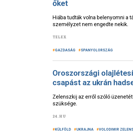
őket
Hiába tudták volna belenyomni a t
személyzet nem engedte nekik.
TELEX
GAZDASÁG
SPANYOLORSZÁG
Oroszországi olajlétes
csapást az ukrán hads
Zelenszkij az erről szóló üzenetét
szüksége.
24.HU
KÜLFÖLD
UKRAJNA
VOLODIMIR ZELEN