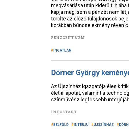
megvásárlása után kiderült: hiába f
kapja meg, sem a pénzét nem látja
törölte az előző tulajdonosok beje
korábban bűncselekmény révén c
PÉNZCENTRUM
INGATLAN
Dörner György keménye
Az Újszínház igazgatója éles kritikáv
élet állapotát, valamint a technológ
színművész legfrissebb interjújáb
INFOSTART
BELFÖLD
INTERJÚ
ÚJSZÍNHÁZ
DÖRN