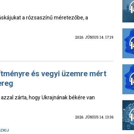
áskájukat a rózsaszínű méretezőbe, a
2026. JÚNIUS 14. 17:19
ítményre és vegyi üzemre mért
ereg
 azzal zárta, hogy Ukrajnának békére van
2026. JÚNIUS 14. 13:36
SZKIJ