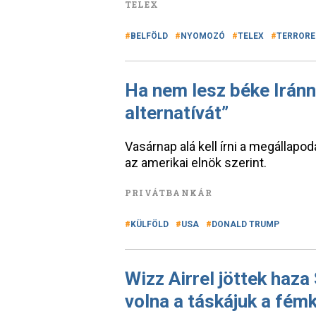
TELEX
BELFÖLD
NYOMOZÓ
TELEX
TERRORE
Ha nem lesz béke Iránn
alternatívát”
Vasárnap alá kell írni a megállapo
az amerikai elnök szerint.
PRIVÁTBANKÁR
KÜLFÖLD
USA
DONALD TRUMP
Wizz Airrel jöttek haza
volna a táskájuk a fé