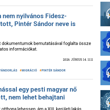
 nem nyilvános Fidesz-
tt, Pintér Sándor neve is
tt dokumentumok bemutatásával foglalta össze
latos információkat.
2026. JÚNIUS 14. 11:11
VÁNDORLÁS
MIGRÁCIÓ
PINTÉR SÁNDOR
onással egy pesti magyar nő
ott, nem lehet behajtani
t otthona lehessen, ám a XIII. kerületi lakás