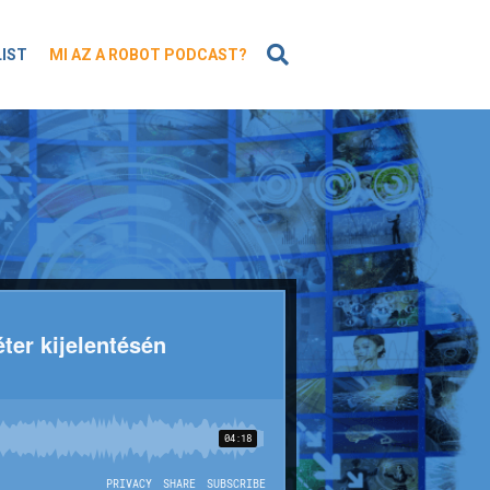
KERESÉS
LIST
MI AZ A ROBOT PODCAST?