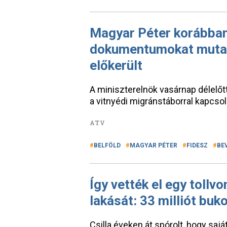
Magyar Péter korábban
dokumentumokat mutato
előkerült
A miniszterelnök vasárnap délelő
a vitnyédi migránstáborral kapcso
ATV
BELFÖLD
MAGYAR PÉTER
FIDESZ
BE
Így vették el egy tollv
lakását: 33 milliót buk
Csilla éveken át spórolt, hogy sajá