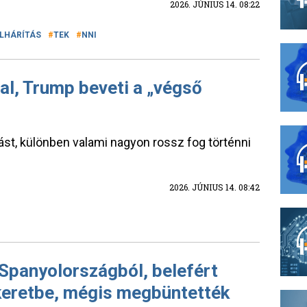
2026. JÚNIUS 14. 08:22
LHÁRÍTÁS
TEK
NNI
al, Trump beveti a „végső
dást, különben valami nagyon rossz fog történni
2026. JÚNIUS 14. 08:42
 Spanyolországból, belefért
mkeretbe, mégis megbüntették