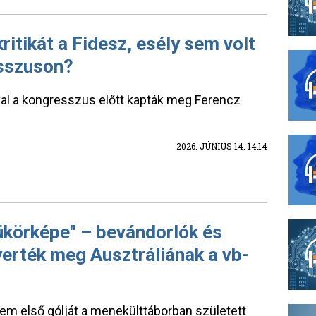
kritikát a Fidesz, esély sem volt
esszuson?
val a kongresszus előtt kapták meg Ferencz
2026. JÚNIUS 14. 14:14
ükörképe" – bevándorlók és
erték meg Ausztráliának a vb-
em első gólját a menekülttáborban született