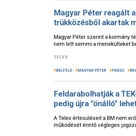
Magyar Péter reagált a
trükközésből akartak m
Magyar Péter szerint a kormány tény
nem lett semmi a menekülteket bef
TELEX
BELFÖLD
MAGYAR PÉTER
FIDESZ
BE
Feldarabolhatják a TE
pedig újra "önálló" lehe
A Telex értesüléseit a BM nem er
működését érintő végleges jogsza