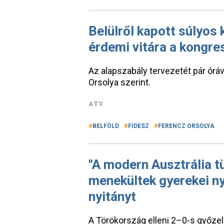
Belülről kapott súlyos 
érdemi vitára a kongr
Az alapszabály tervezetét pár órá
Orsolya szerint.
ATV
BELFÖLD
FIDESZ
FERENCZ ORSOLYA
"A modern Ausztrália t
menekültek gyerekei ny
nyitányt
A Törökország elleni 2–0-s győzel