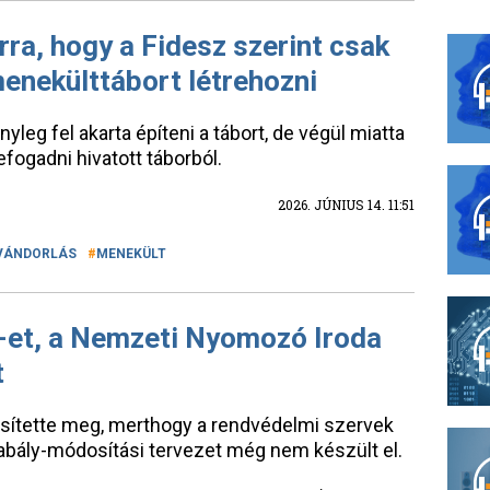
rra, hogy a Fidesz szerint csak
enekülttábort létrehozni
leg fel akarta építeni a tábort, de végül miatta
ogadni hivatott táborból.
2026. JÚNIUS 14. 11:51
VÁNDORLÁS
MENEKÜLT
K-et, a Nemzeti Nyomozó Iroda
t
ősítette meg, merthogy a rendvédelmi szervek
bály-módosítási tervezet még nem készült el.