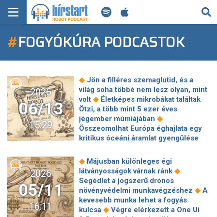
KERESÉS
#
FOGYÓKÚRA PODCASTOK
KEZDŐLAP
FRISS HÍREK
◆
Jön a filléres szemaglutid, és a
TECH HÍREK
világ soha többé nem lesz olyan, mint
2026
◆
volt
Életképes mikrobákat találtak
06/13
Ötzi, a több mint 5 ezer éves
FILM-ZENE-SZÓRAKOZÁS
◆
jégember múmiájában
15:29
Összeomolhat Európa éghajlata egy
PLAYLIST
kritikus óceáni áramlat gyengülése
◆
miatt
Nemcsak arcátlan koppintás
Trump új telefonja, de egyetlen
MI AZ A ROBOT PODCAST?
◆
Májusban különleges égi
◆
egyedi részletéből kínos baki lett
◆
látványosságok várnak ránk
2026
Kilőttek a SpaceX részvényei, Elon
Segédlet a jogszerű drónos
05/11
Musk már a Marsra vinné az
◆
növényvédelmi munkavégzéshez
A
◆
embereket
Ukrajna már két éve
kevesebb munka lehet a fogyás
16:11
tesztelte a teljesen önállóan ölő harci
◆
kulcsa
Végre elérkezett a One Ui
drónokat