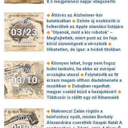
8.5 megjelenési napja: világszerte
◆
frissülnek a Galaxy-mobilok
„Az
újságíró pótolhatatlan, bár már engem
◆
Áttörés az Alzheimer-kór
is váltott le az AI” – Kert Attila a média
◆
kutatásában
Szinte új eszközök is
2026
◆
jövőjéről
Riasztás a Linux
felkerültek az Apple elavulási listájára
03/23
rendszereket érintő Dirty Frag
◆
"Olyanok, mint a kis robotok" –
◆
sérülékenységről
Új technológia: az
Megfejtették, miért pont az ön feje
16:07
autó önállóan védekezne a parkolási
◆
körül zümmögnek a vérszívók
◆
balesetek ellen
Bosch – Mobilis
Hihetetlen, de igaz: a hódok titokban
program: Robotokkal és MI-vel tanul
◆
harcolnak a klímaváltozás ellen
◆
1100 magyar diák
Csak Elon Musk
Sokkal jobb lesz a PlayStation játékok
◆
Könnyen lehet, hogy nem fogsz
tudja kirúgni Elon Muskot – így
◆
képminősége
BPA az ivóvízben?
tudni tankolni, ha ebbe az európai
2026
döntött a SpaceX
Meglepő eredményeket hozott a
◆
országba utazol
Folytatódik az Itt
03/10
◆
hazai teszt
Tragédiák kellettek
érzem magam otthon diadalmenete a
hozzá, hogy Európában is egyedülálló
◆
mozikban
Dubajban ragadtak:
11:11
gombaellenőrzési rendszer jöjjön
◆
magyar család küzd a hazajutásért
◆
létre Magyarországon
Ijesztő,
Többször is rálőtt egy nő Rihannáék
milyen veszélyeket rejthet a
◆
Beverly Hills-i otthonára
Dietz
mesterséges intelligencia használata
Guszti megint beszólt Bárdosi
◆
Makranczi Zalán rögtön a
◆
az étrendtervezésben
Emerson
◆
Sándornak
Mark Ruffalo ismét
telefonhoz nyúlt, miután Borbély
2026
mérőállomást kap a Bme
üzent a magyaroknak: Magyar Péter
Alexandrára cserélték Gáspár Katát A
pécsi gyűlésének tömegéről posztolt