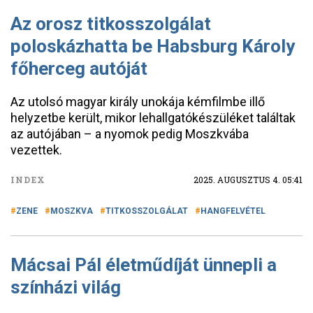
Az orosz titkosszolgálat
poloskázhatta be Habsburg Károly
főherceg autóját
Az utolsó magyar király unokája kémfilmbe illő
helyzetbe került, mikor lehallgatókészüléket találtak
az autójában – a nyomok pedig Moszkvába
vezettek.
INDEX
2025. AUGUSZTUS 4. 05:41
ZENE
MOSZKVA
TITKOSSZOLGÁLAT
HANGFELVÉTEL
Mácsai Pál életműdíját ünnepli a
színházi világ