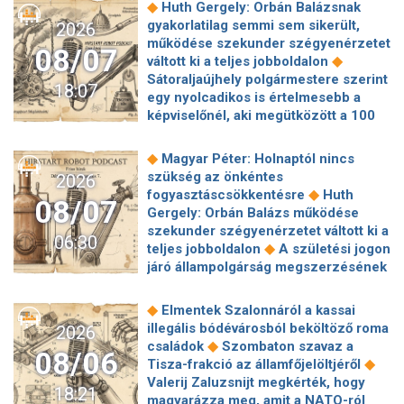
◆
Huth Gergely: Orbán Balázsnak
gyakorlatilag semmi sem sikerült,
2026
működése szekunder szégyenérzetet
08/07
◆
váltott ki a teljes jobboldalon
Sátoraljaújhely polgármestere szerint
18:07
egy nyolcadikos is értelmesebb a
képviselőnél, aki megütközött a 100
◆
milliós parkolón
Az amerikai
hírszerzés szerint Putyin pár éven
◆
Magyar Péter: Holnaptól nincs
belül megtámadhat egy NATO-
szükség az önkéntes
2026
◆
tagállamot
Vitézy Dávid
◆
fogyasztáscsökkentésre
Huth
08/07
elmagyarázta, miért Mészárosék
Gergely: Orbán Balázs működése
cége nyerte a közbeszerzést
szekunder szégyenérzetet váltott ki a
06:30
◆
sínhegesztésre
Nagy cégek
◆
teljes jobboldalon
A születési jogon
segítségét kéri Szolnok
járó állampolgárság megszerzésének
polgármestere a 400 kirúgott
korlátozásáról írt alá rendeletet
◆
kerékpárgyári munkás miatt
Nagy a
◆
Donald Trump
„Kevésen múlt a
◆
Elmentek Szalonnáról a kassai
mozgolódás a Legfőbb Ügyészségen,
katasztrófa” – szintet léphetett az
illegális bódévárosból beköltöző roma
2026
◆
többen kerülnek új pozícióba
Tarr
◆
orosz hibrid hadviselés
Bod Péter
◆
családok
Szombaton szavaz a
Zoltán: Zajlik a közmédia átvilágítása
08/06
Ákos: Vagyonkezelés közérdekből: mi
◆
Tisza-frakció az államfőjelöltjéről
◆
Gajdos László szerint butaság,
◆
jön a kekvák után?
Térképen, ahogy
Valerij Zaluzsnijt megkérték, hogy
hogy a Mol volt jogászára bízták a
18:21
hajnalban elérte Magyarország
magyarázza meg, amit a NATO-ról
◆
MOHU-koncesszió felülvizsgálatát