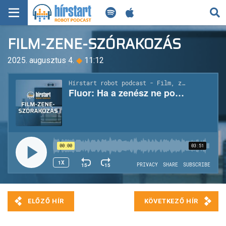
KERESÉS
FILM-ZENE-SZÓRAKOZÁS
KEZDŐLAP
2025. augusztus 4.
◆
11:12
FRISS HÍREK
TECH HÍREK
FILM-ZENE-SZÓRAKOZÁS
PLAYLIST
MI AZ A ROBOT PODCAST?