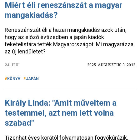
Miért éli reneszánszát a magyar
mangakiadás?
Reneszánszát éli a hazai mangakiadás azok után,
hogy az előző évtizedben a japán kiadók
feketelistára tették Magyarországot. Mi magyarázza
az új lendületet?
24.HU
2025. AUGUSZTUS 3. 20:12
KÖNYV
JAPÁN
Király Linda: "Amit műveltem a
testemmel, azt nem lett volna
szabad"
Tizenhat éves korától folyamatosan fogyókúrázik.