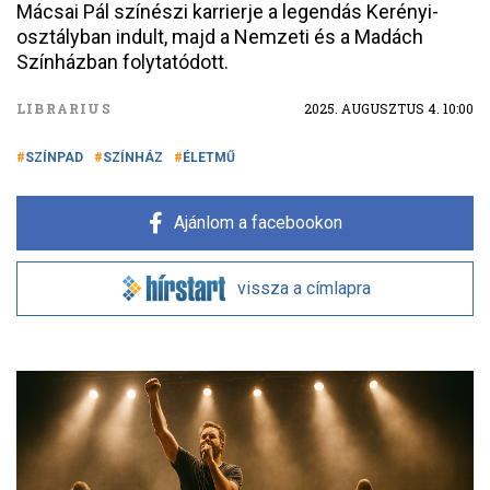
Mácsai Pál színészi karrierje a legendás Kerényi-
osztályban indult, majd a Nemzeti és a Madách
Színházban folytatódott.
LIBRARIUS
2025. AUGUSZTUS 4. 10:00
SZÍNPAD
SZÍNHÁZ
ÉLETMŰ
Ajánlom a facebookon
vissza a címlapra