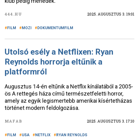
klub pedig menedék.
444.HU
2025. AUGUSZTUS 3. 19:01
FILM
MOZI
DOKUMENTUMFILM
Utolsó esély a Netflixen: Ryan
Reynolds horrorja eltűnik a
platformról
Augusztus 14-én eltűnik a Netflix kínálatából a 2005-
ös A rettegés háza című természetfeletti horror,
amely az egyik legismertebb amerikai kísértetházas
történet modern feldolgozása.
MAFAB
2025. AUGUSZTUS 3. 17:10
FILM
USA
NETFLIX
RYAN REYNOLDS