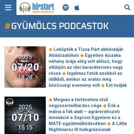
KERESÉS
#
GYÜMÖLCS PODCASTOK
KEZDŐLAP
FRISS HÍREK
◆
Leköpték a Tisza Párt aktivistáját
TECH HÍREK
◆
Abádszalókon
Egyetlen éjszaka
2025
néhány órája elég volt ahhoz, hogy
07/20
eltűnjön az idei baracktermés nagy
FILM-ZENE-SZÓRAKOZÁS
◆
része
Izgalmas fotók azokból az
18:28
időkből, amikor az aratás még
PLAYLIST
◆
közösségi esemény volt
Ezt tudják
◆
a Mercedes teherautói terepen!
Megakadt a szaúdi sci-fi csíkváros
MI AZ A ROBOT PODCAST?
◆
Megvan a történelem első
◆
építése
Három milliárd forintot
◆
négyezermilliárdos cége
Érik a
2025
kerestek Tiborczék az egykori MÁV-
málna a fák alatt – agrárerdészeti
07/10
◆
székházon
Könyörögnek a
innováció a Soproni Egyetem és a
légitársaságok: ne aludj így a repülőn
◆
MATE együttműködésében
A Little
15:15
- rendkívül veszélyes, de egyre
Nightmares III hidegrázósnak
◆
többen kipróbálják
Megtakarítana