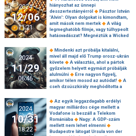
◆
a Tisza-tó gyümölcséből
Gólgazdag
◆
tonnái a karácsonyi asztalon
Lapos
focielnök, aki szájon csókolt egy női
hiányozhat az ünnepi
2024
meccsen nyert, továbbjutott a Fradi
◆
ponyva lett a Demjén-musical
Hét
◆
játékost
Olaszországban ömlik a
◆
desszertestányérról
Pásztor István
◆
az Európa-ligában
A Ferencváros
12/06
esztendő termését mutatta be az
sár a tengerbe
"Alvin": Olyan dolgokat is kimondtam,
jobban járt volna a döntetlennel?
◆
Mma Kiadó
Ők kapták a közmédia
◆
amit mások nem mertek
A világ
◆
Varga Ádám rávágta a választ
11:21
◆
legrangosabb szakmai díjait
Jön az
legmeghatóbb filmje, vagy túlhypeolt
Februárra megembereli magát a tél
◆
Apádra ütök negyedik része
hatásvadászat? Megnéztük a Wicked
Karácsonyi gyümölcskenyér: nem
◆
musicalt
Mesél a múlt – Menekülés
mindegy milyen aszalt gyümölcs
◆
a jégen
Disney+: Erről a 2 új Pixar-
◆
Mindenki azt próbálja kitalálni,
◆
kerül bele
Házasság első látásra: A
sorozatról Te sem akarsz lemaradni,
mivel áll majd elő Trump orosz-ukrán
2024
plasztikai sebész véget vetett a
◆
az egyiket már jövő héten nézheted
◆
követe
A választás, ahol a pártok
találgatásoknak
11/29
Esterházy Péter-drámát mutat be a
győzelem helyett egymást próbálják
◆
Vígszínház
Horrorsztorik az Óz, a
◆
alulmúlni
Erre nagyon figyelj,
06:46
◆
csodák csodája forgatásáról
◆
amikor télen mosod az autódat!
A
Stephen King szerint ez minden idők
cseh dzsúszkirály meghódította a
◆
legrosszabb horrorfilmje
magyar plázákat, most a
Hamarosan elkezdődik Paolo
◆
szupermarketek következnek
Egy
◆
Az egyik leggazdagabb erdélyi
◆
Sorrentino új filmjének forgatása
◆
helyben fut a biztosítási szektor
magyar milliárdos cége mellett a
2024
Vályi István bocsánatot kért a
Átírt orosz nukleáris doktrína:
Vodafone is beszáll a Telekom
◆
gyermekeitől
A falu, ahol a baglyok
10/31
◆
készítsük a jódtablettákat?
Óriási
◆
Romániába
Nagy: A GDP-szám
Demjén Rózsit huhognak
változás jön Budapest ikonikus, a világ
◆
mellett nem lehet elmenni
18:22
legszebbjének választott
Budapestre látogat Ursula von der
◆
kávéházában
Palackvisszaváltás: