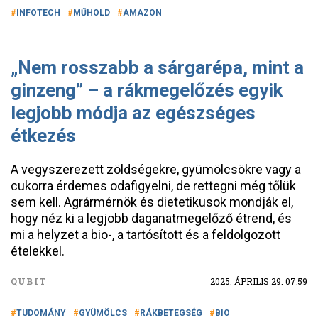
INFOTECH
MŰHOLD
AMAZON
„Nem rosszabb a sárgarépa, mint a
ginzeng” – a rákmegelőzés egyik
legjobb módja az egészséges
étkezés
A vegyszerezett zöldségekre, gyümölcsökre vagy a
cukorra érdemes odafigyelni, de rettegni még tőlük
sem kell. Agrármérnök és dietetikusok mondják el,
hogy néz ki a legjobb daganatmegelőző étrend, és
mi a helyzet a bio-, a tartósított és a feldolgozott
ételekkel.
QUBIT
2025. ÁPRILIS 29. 07:59
TUDOMÁNY
GYÜMÖLCS
RÁKBETEGSÉG
BIO