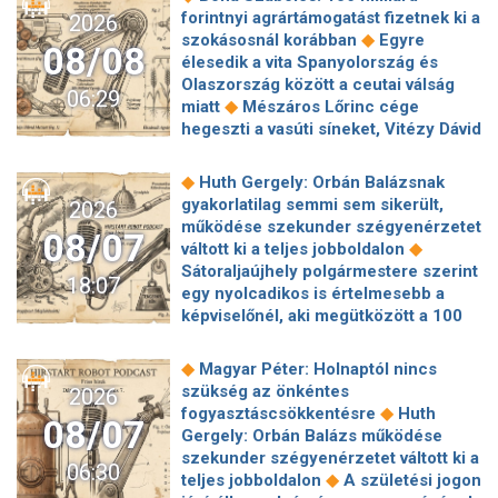
forintnyi agrártámogatást fizetnek ki a
2026
◆
szokásosnál korábban
Egyre
08/08
élesedik a vita Spanyolország és
Olaszország között a ceutai válság
06:29
◆
miatt
Mészáros Lőrinc cége
hegeszti a vasúti síneket, Vitézy Dávid
◆
elmagyarázta, miért
Jogi lépéseket
tesz a Bosnyák téri irodakomplexum
◆
Huth Gergely: Orbán Balázsnak
beruházója, ha az állam felmondja a
gyakorlatilag semmi sem sikerült,
2026
◆
szerződésüket
Megérkezett
működése szekunder szégyenérzetet
08/07
Magyar Péter bejelentése: így költik
◆
váltott ki a teljes jobboldalon
el a 6 ezer milliárd forintnyi uniós
Sátoraljaújhely polgármestere szerint
18:07
◆
pénzt
Megbénult az ivóvíztárolók
egy nyolcadikos is értelmesebb a
töltése Ózdon – de máshol is komoly
képviselőnél, aki megütközött a 100
◆
nehézségek adódtak
Sűrített
◆
milliós parkolón
Az amerikai
járatokkal készül a MÁV a Szigetre,
hírszerzés szerint Putyin pár éven
◆
Magyar Péter: Holnaptól nincs
◆
éjszaka is könnyebb lesz hazajutni
belül megtámadhat egy NATO-
szükség az önkéntes
2026
Megszólal Filep Dávid, Magyar Péter
◆
tagállamot
Vitézy Dávid
◆
fogyasztáscsökkentésre
Huth
feljelentője: "Ez valóban büntetőügy!"
08/07
elmagyarázta, miért Mészárosék
Gergely: Orbán Balázs működése
◆
Megszólalt a szomjazó gólyát itató
cége nyerte a közbeszerzést
szekunder szégyenérzetet váltott ki a
◆
közutas
24 év korkülönbség, 24.
06:30
◆
sínhegesztésre
Nagy cégek
◆
teljes jobboldalon
A születési jogon
évforduló: Hegyi Barbara és Zorán
segítségét kéri Szolnok