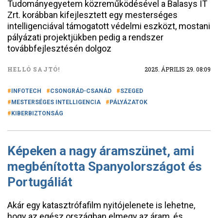
Tudományegyetem közreműködésével a Balasys IT
Zrt. korábban kifejlesztett egy mesterséges
intelligenciával támogatott védelmi eszközt, mostani
pályázati projektjükben pedig a rendszer
továbbfejlesztésén dolgoz
HELLÓ SAJTÓ!
2025. ÁPRILIS 29. 08:09
INFOTECH
CSONGRÁD-CSANÁD
SZEGED
MESTERSÉGES INTELLIGENCIA
PÁLYÁZATOK
KIBERBIZTONSÁG
Képeken a nagy áramszünet, ami
megbénította Spanyolországot és
Portugáliát
Akár egy katasztrófafilm nyitójelenete is lehetne,
hogy az egész országban elmegy az áram, és