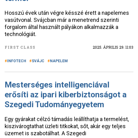
Hosszú évek után végre késszé érett a napelemes
vasútvonal. Svájcban már a menetrend szerinti
forgalom által használt pályákon alkalmazzák a
technológiát.
FIRST CLASS
2025. ÁPRILIS 29. 11:03
INFOTECH
SVÁJC
NAPELEM
Mesterséges intelligenciával
erősíti az ipari kiberbiztonságot a
Szegedi Tudományegyetem
Egy gyárakat célzó támadás leállíthatja a termelést,
kiszivárogtathat üzleti titkokat, sőt, akár egy teljes
üzemet is szabotálhat. A Szegedi