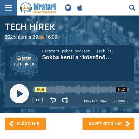
KERESÉS
TECH HÍREK
KEZDŐLAP
2025. április 29.
◆
16:09
FRISS HÍREK
TECH HÍREK
FILM-ZENE-SZÓRAKOZÁS
PLAYLIST
MI AZ A ROBOT PODCAST?