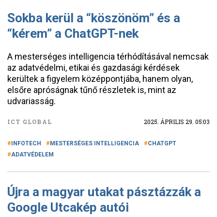
Sokba kerül a “köszönöm” és a
“kérem” a ChatGPT-nek
A mesterséges intelligencia térhódításával nemcsak
az adatvédelmi, etikai és gazdasági kérdések
kerültek a figyelem középpontjába, hanem olyan,
elsőre apróságnak tűnő részletek is, mint az
udvariasság.
ICT GLOBAL
2025. ÁPRILIS 29. 05:03
INFOTECH
MESTERSÉGES INTELLIGENCIA
CHATGPT
ADATVÉDELEM
Újra a magyar utakat pásztázzák a
Google Utcakép autói