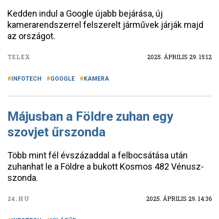
Kedden indul a Google újabb bejárása, új
kamerarendszerrel felszerelt járművek járják majd
az országot.
TELEX
2025. ÁPRILIS 29. 15:12
INFOTECH
GOOGLE
KAMERA
Májusban a Földre zuhan egy
szovjet űrszonda
Több mint fél évszázaddal a felbocsátása után
zuhanhat le a Földre a bukott Kosmos 482 Vénusz-
szonda.
24.HU
2025. ÁPRILIS 29. 14:36