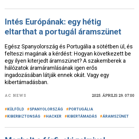
Intés Európának: egy hétig
eltarthat a portugál áramszünet
Egész Spanyolország és Portugália a sötétben ül, és
felteszi magának a kérdést: Hogyan következett be
egy ilyen kiterjedt áramszünet? A szakemberek a
hálózatok áramáramlásának igen erős
ingadozásában látják ennek okát. Vagy egy
kibertámadásban.
AC NEWS
2025. ÁPRILIS 29. 07:00
KÜLFÖLD
SPANYOLORSZÁG
PORTUGÁLIA
KIBERBIZTONSÁG
HACKER
KIBERTÁMADÁS
ÁRAMSZÜNET