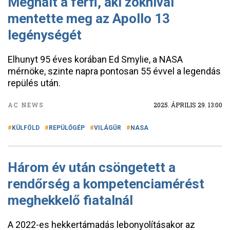
Meghalt a férfi, aki zoknival
mentette meg az Apollo 13
legénységét
Elhunyt 95 éves korában Ed Smylie, a NASA
mérnöke, szinte napra pontosan 55 évvel a legendás
repülés után.
AC NEWS
2025. ÁPRILIS 29. 13:00
KÜLFÖLD
REPÜLŐGÉP
VILÁGŰR
NASA
Három év után csöngetett a
rendőrség a kompetenciamérést
meghekkelő fiatalnál
A 2022-es hekkertámadás lebonyolításakor az