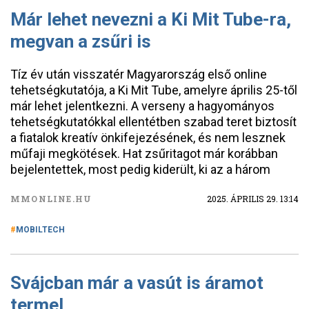
Már lehet nevezni a Ki Mit Tube-ra,
megvan a zsűri is
Tíz év után visszatér Magyarország első online
tehetségkutatója, a Ki Mit Tube, amelyre április 25-től
már lehet jelentkezni. A verseny a hagyományos
tehetségkutatókkal ellentétben szabad teret biztosít
a fiatalok kreatív önkifejezésének, és nem lesznek
műfaji megkötések. Hat zsűritagot már korábban
bejelentettek, most pedig kiderült, ki az a három
MMONLINE.HU
2025. ÁPRILIS 29. 13:14
MOBILTECH
Svájcban már a vasút is áramot
termel