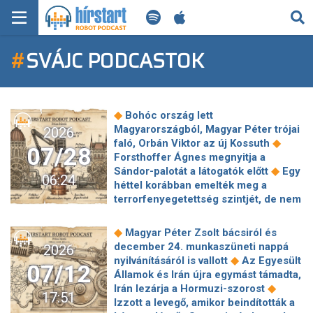
KERESÉS
#
SVÁJC PODCASTOK
KEZDŐLAP
FRISS HÍREK
◆
Bohóc ország lett
TECH HÍREK
Magyarországból, Magyar Péter trójai
2026
◆
faló, Orbán Viktor az új Kossuth
07/28
Forsthoffer Ágnes megnyitja a
FILM-ZENE-SZÓRAKOZÁS
◆
Sándor-palotát a látogatók előtt
Egy
06:24
héttel korábban emelték meg a
PLAYLIST
terrorfenyegetettség szintjét, de nem
tudták kivédeni a berlini merényletet
◆
Hankó Balázs beszéde alatt
MI AZ A ROBOT PODCAST?
◆
Magyar Péter Zsolt bácsiról és
kivonult a Fidesz-Kdnp az
december 24. munkaszüneti nappá
2026
ülésteremből, a tiszások vastapsa volt
◆
nyilvánításáról is vallott
Az Egyesült
07/12
◆
az aláfestő zene
Iránnak nem kell
Államok és Irán újra egymást támadta,
győznie, elég túlélnie Trump
◆
Irán lezárja a Hormuzi-szorost
17:51
◆
háborúját
Visszahívták a
Izzott a levegő, amikor beindították a
közmédiánál felmentett dolgozók egy