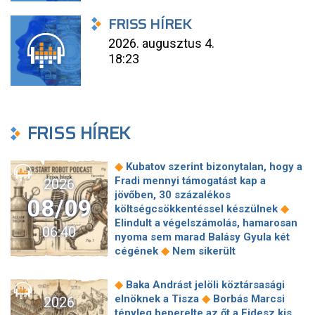
FRISS HÍREK
2026. augusztus 4.
18:23
FRISS HÍREK
◆
Kubatov szerint bizonytalan, hogy a
Fradi mennyi támogatást kap a
2026
jövőben, 30 százalékos
08/09
◆
költségcsökkentéssel készülnek
Elindult a végelszámolás, hamarosan
06:40
nyoma sem marad Balásy Gyula két
◆
cégének
Nem sikerült
megállapodni a köztársasági elnökről,
tojással dobálták meg a
◆
Baka Andrást jelöli köztársasági
◆
miniszterelnököt – Koszovóban
◆
elnöknek a Tisza
Borbás Marcsi
2026
Szépségipar és orvosi turizmus:
tényleg beperelte az őt a Fidesz kis