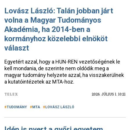
Lovász László: Talán jobban járt
volna a Magyar Tudományos
Akadémia, ha 2014-ben a
kormányhoz közelebbi elnököt
választ
Egyetért azzal, hogy a HUN-REN vezetőségének le
kell mondania, de szerinte nem oldódik meg a
magyar tudomány helyzete azzal, ha visszakerülnek
a kutatóintézetek az MTA-hoz.
TELEX
2026. JÚLIUS 1. 10:21
TUDOMÁNY
MTA
LOVÁSZ LÁSZLÓ
Idén is nyert a győri egyetem