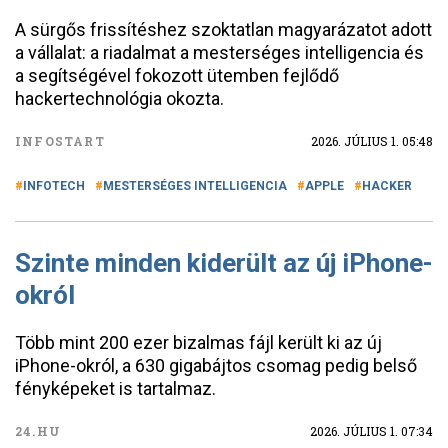
A sürgős frissítéshez szoktatlan magyarázatot adott
a vállalat: a riadalmat a mesterséges intelligencia és
a segítségével fokozott ütemben fejlődő
hackertechnológia okozta.
INFOSTART
2026. JÚLIUS 1. 05:48
INFOTECH
MESTERSÉGES INTELLIGENCIA
APPLE
HACKER
Szinte minden kiderült az új iPhone-
okról
Több mint 200 ezer bizalmas fájl került ki az új
iPhone-okról, a 630 gigabájtos csomag pedig belső
fényképeket is tartalmaz.
24.HU
2026. JÚLIUS 1. 07:34