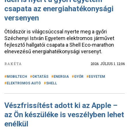
csapata az energiahatékonysági
versenyen
Ötödször is világcsúccsal nyerte meg a győri
Széchenyi István Egyetem elektromos járművet
fejlesztő hallgatói csapata a Shell Eco-marathon
elnevezésű energiahatékonysági versenyt.
RAKÉTA
2026. JÚLIUS 1. 12:06
MOBILTECH
OKTATÁS
ENERGIA
GYŐR
EGYETEM
ELEKTROMOS AUTÓ
SHELL
Vészfrissítést adott ki az Apple –
az Ön készüléke is veszélyben lehet
enélkül