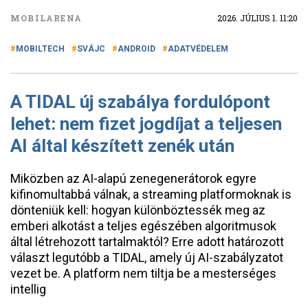
MOBILARENA
2026. JÚLIUS 1. 11:20
MOBILTECH
SVÁJC
ANDROID
ADATVÉDELEM
A TIDAL új szabálya fordulópont
lehet: nem fizet jogdíjat a teljesen
AI által készített zenék után
Miközben az AI-alapú zenegenerátorok egyre
kifinomultabbá válnak, a streaming platformoknak is
dönteniük kell: hogyan különböztessék meg az
emberi alkotást a teljes egészében algoritmusok
által létrehozott tartalmaktól? Erre adott határozott
választ legutóbb a TIDAL, amely új AI-szabályzatot
vezet be. A platform nem tiltja be a mesterséges
intellig