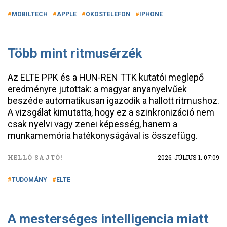
MOBILTECH
APPLE
OKOSTELEFON
IPHONE
Több mint ritmusérzék
Az ELTE PPK és a HUN-REN TTK kutatói meglepő
eredményre jutottak: a magyar anyanyelvűek
beszéde automatikusan igazodik a hallott ritmushoz.
A vizsgálat kimutatta, hogy ez a szinkronizáció nem
csak nyelvi vagy zenei képesség, hanem a
munkamemória hatékonyságával is összefügg.
HELLÓ SAJTÓ!
2026. JÚLIUS 1. 07:09
TUDOMÁNY
ELTE
A mesterséges intelligencia miatt