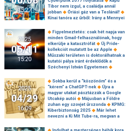
06/08
◆
Cyberpunk 2077 folytatása
Kapu
◆
korlátozták az üzemanyagok árát
Itt
erőfeszítéseit az orosz agresszió
Tibor nem izgul, a családja annál
az első közös fotó Kárpáti Rebekáról
15:27
feltartóztatása érdekében
◆
◆
jobban
Óriási gáz van a Teslánál!
◆
és az új szerelméről
Madridban
Kínai tanóra az űrből: Irány a Mennyei
nyert BL-negyeddöntőt a Bayern
◆
Palota!
Újabb részletek derültek ki a
München, a 91. percben hozta a
◆
Microsoft gáláns felajánlásáról
◆
győzelmet az Arsenal
Hanga Ádám
◆
Figyelmeztetés: csak hét napja van
Hogyan válaszolnak a női
◆
11 pontjával egyenlített a Badalona
minden Gmail-felhasználónak, hogy
2025
◆
felsővezetők a válságokra
Trump és
A 15 fok jól hangzik, de nem
◆
elkerülje a katasztrófát
Új Pride-
05/11
Musk vitája miatt válságba került a
mindenhol fogjuk ezt kellemesnek
◆
kollekciót mutatott be az Apple
NASA, több tucat űrmisszió állhat le
érezni
Műszaki területen is doktorálhatnak a
15:20
◆
A magyar mérnökök eljutottak a
kutatói pálya iránt érdeklődők a
Holdra és az üstökösökig
◆
Széchenyi István Egyetemen
Többet esznek a gyerekek a
◆
gyorsétterem-reklámok miatt
A
◆
Sokba kerül a “köszönöm” és a
következő számítógépet a fejünkön
◆
“kérem” a ChatGPT-nek
Újra a
2025
◆
hordjuk majd
Egyszerűbbé válik az
magyar utakat pásztázzák a Google
04/29
új alkalmazások telepítése a Windows
◆
Utcakép autói
Májusban a Földre
◆
11-ben
A Z generáció leszámol a
◆
zuhan egy szovjet űrszonda
KPMG:
16:09
◆
közösségi médiával
A Microsoft
◆
Kiberbiztonság 2025
Már lehet
alkalmazottai nem használhatják a
nevezni a Ki Mit Tube-ra, megvan a
◆
DeepSeek alkalmazást
Még egy
◆
zsűri is
Svájcban már a vasút is
gömbhalmaz a Herkules
◆
áramot termel
Mesterséges
◆
Indulhat a mesterséges bébik kora