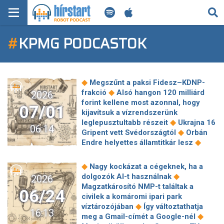
KERESÉS
#
KPMG PODCASTOK
KEZDŐLAP
FRISS HÍREK
◆
Megszűnt a paksi Fidesz–KDNP-
TECH HÍREK
◆
frakció
Alsó hangon 120 milliárd
2026
forint kellene most azonnal, hogy
07/01
kijavítsuk a vízrendszerünk
FILM-ZENE-SZÓRAKOZÁS
◆
leglepusztultabb részeit
Ukrajna 16
06:14
◆
Gripent vett Svédországtól
Orbán
PLAYLIST
◆
Endre helyettes államtitkár lesz
◆
Megnyílt a Biodóm
Fidesz:
◆
Tisztítótűz helyett tiszás önégetés
MI AZ A ROBOT PODCAST?
◆
Nagy kockázat a cégeknek, ha a
Pénzeső zúdulhat a hazai
◆
dolgozók AI-t használnak
2026
◆
vállalkozásokra
Magyarországi
Magzatkárosító NMP-t találtak a
06/24
iskola a World’s Best School Prizes
civilek a komáromi ipari park
◆
top tízes mezőnyében
A GVH
◆
víztározójában
Így változtathatja
16:13
◆
szerint átverhette vevőit az Allegro
◆
meg a Gmail-címét a Google-nél
Horváth András a Nav új elnökéről: A