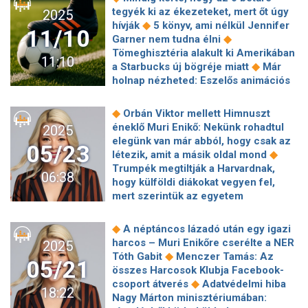
Xviii. Budapesti Újévi Koncertje
◆
éve
Jegesedik a Balaton
tegyék ki az ékezeteket, mert őt úgy
2025
◆
hívják
5 könyv, ami nélkül Jennifer
11/10
◆
Garner nem tudna élni
Tömeghisztéria alakult ki Amerikában
11:10
◆
a Starbucks új bögréje miatt
Már
holnap nézheted: Eszelős animációs
Batman-vígjátéksorozat jön a
◆
streamingóriás platformjára!
A
◆
Orbán Viktor mellett Himnuszt
széria legjobb eredményével nyitott a
éneklő Muri Enikő: Nekünk rohadtul
2025
◆
Predator: Halálbolygó
Exkluzív
elegünk van már abból, hogy csak az
05/23
interjúk az X-Faktor kiesőivel: Nem
◆
létezik, amit a másik oldal mond
szavaztak tovább, pedig rohadtul
Trumpék megtiltják a Harvardnak,
06:38
◆
megérdemeltem volna!
Agyvérzése
hogy külföldi diákokat vegyen fel,
óta nehézségekkel küzd Stellan
mert szerintük az egyetem
◆
Skarsgård
"Ülve, cigivel, szívből" -
◆
terroristapártoló
Harmincegy éves
Ajsa Luna újra megszólalt a Himnusz-
volt, amikor rábízták egybillió forint
◆
A néptáncos lázadó után egy igazi
botrány után
sorsát és egy százfős cég vezetését
harcos – Muri Enikőre cserélte a NER
2025
◆
Bod Péter Ákos: Papíron talán
◆
Tóth Gabit
Menczer Tamás: Az
05/21
rendben a magyar bérszint,
összes Harcosok Klubja Facebook-
◆
csakhogy…
Biztosra játszott a
◆
csoport átverés
Adatvédelmi hiba
18:22
◆
Toyota a RAV4 új generációjával
Az
Nagy Márton minisztériumában:
EU megkezdte a koszovói szankciók