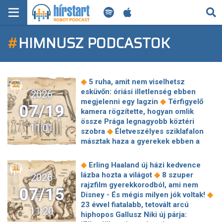
KERESÉS
#
HIMNUSZ PODCASTOK
KEZDŐLAP
FRISS HÍREK
◆
5 ruha, amit nem viselhetsz
TECH HÍREK
esküvőn: óriási illetlenség ebben
2026
◆
megjelenni egy lagzin
Térfigyelő
07/19
kamera rögzítette, hogyan omlik
FILM-ZENE-SZÓRAKOZÁS
össze Prága legnagyobb köztéri
11:01
◆
szobra
Életveszélyes sziklafalon
PLAYLIST
másztak haza a gyerekek ebben a
◆
kínai faluban
3 csillagjegy csupa
◆
jóra számíthat a jövő héten
Borbély
MI AZ A ROBOT PODCAST?
◆
Erling Haaland új házi kedvence
Alexandra életveszélyes állapotba
◆
lázba hozta a világot
8 szuper
2026
◆
került
Magyar zongoraművésznek
rajzfilm gyerekkorodból, ami nem
07/15
üzent Messi: különleges ajándékkal
◆
Disney - És mégis milyen jók voltak!
◆
lepte meg
Ötször élesztették újra,
23 évvel fiatalabb, tetovált arcú
11:20
feleségét és lányát is eltemette: így él
hiphopos Gallusz Niki új párja:
◆
ma a zenész, Solymos Tóni