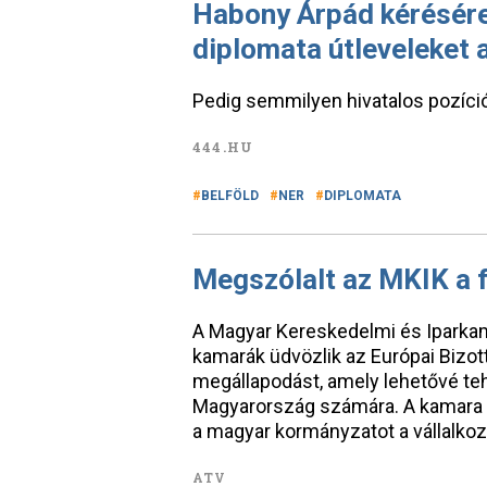
Habony Árpád kérésére 
diplomata útleveleket a
Pedig semmilyen hivatalos pozíci
444.HU
BELFÖLD
NER
DIPLOMATA
Megszólalt az MKIK a f
A Magyar Kereskedelmi és Iparkama
kamarák üdvözlik az Európai Bizot
megállapodást, amely lehetővé tehe
Magyarország számára. A kamara 
a magyar kormányzatot a vállalkoz
ATV