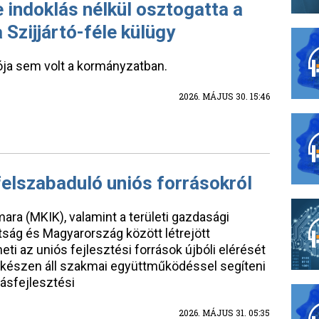
indoklás nélkül osztogatta a
 Szijjártó-féle külügy
ója sem volt a kormányzatban.
2026. MÁJUS 30. 15:46
elszabaduló uniós forrásokról
ra (MKIK), valamint a területi gazdasági
tság és Magyarország között létrejött
ti az uniós fejlesztési források újbóli elérését
készen áll szakmai együttműködéssel segíteni
ásfejlesztési
2026. MÁJUS 31. 05:35