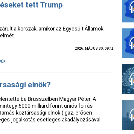
téseket tett Trump
árult a korszak, amikor az Egyesült Államok
elmét.
2026. MÁJUS 30. 09:41
PÚR
ársasági elnök?
elentette be Brüsszelben Magyar Péter. A
mintegy 6000 milliárd forint uniós forrás
 Tamás köztársasági elnök (igaz, erősen
ges jogalkotás esetleges akadályozásával