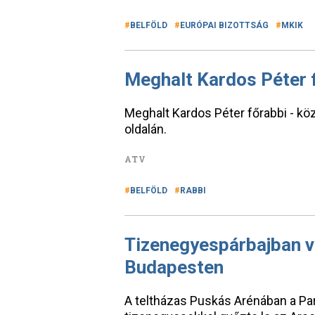
BELFÖLD
EURÓPAI BIZOTTSÁG
MKIK
Meghalt Kardos Péter 
Meghalt Kardos Péter főrabbi - k
oldalán.
ATV
BELFÖLD
RABBI
Tizenegyespárbajban v
Budapesten
A teltházas Puskás Arénában a Par