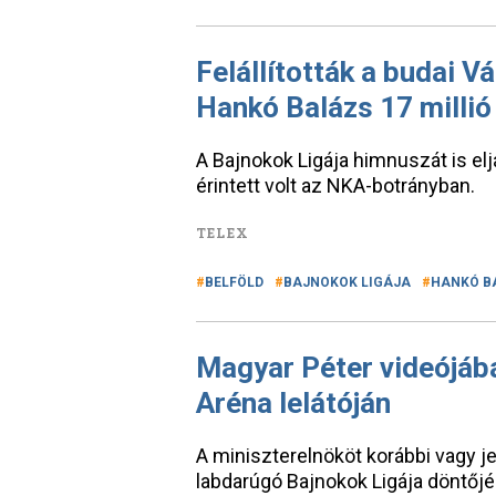
Felállították a budai V
Hankó Balázs 17 millió 
A Bajnokok Ligája himnuszát is elj
érintett volt az NKA-botrányban.
TELEX
BELFÖLD
BAJNOKOK LIGÁJA
HANKÓ B
Magyar Péter videójába
Aréna lelátóján
A miniszterelnököt korábbi vagy jel
labdarúgó Bajnokok Ligája döntőjér