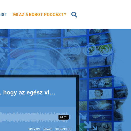
KERESÉS
LIST
MI AZ A ROBOT PODCAST?