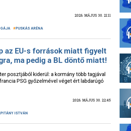
2026. MÁJUS 30. 21:11
IGÁJA
PUSKÁS ARÉNA
 az EU-s források miatt figyelt
ra, ma pedig a BL döntő miatt!
er posztjából kiderül: a kormány több tagjával
 francia PSG győzelmével véget ért labdarúgó
2026. MÁJUS 30. 22:45
PITÁNY ISTVÁN