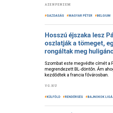
AZENPENZEM
GAZDASÁG
MAGYAR PÉTER
BELGIUM
Hosszú éjszaka lesz P
oszlatják a tömeget, e
rongáltak meg huligán
Szombat este megvédte címét a P
megrendezett BL-döntőn. Ám ahog
kezdődtek a francia fővárosban.
VG.HU
KÜLFÖLD
RENDŐRSÉG
BAJNOKOK LIGÁ