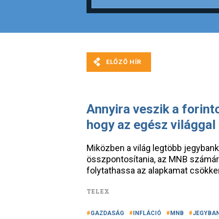
Annyira veszik a forin
hogy az egész világg
Miközben a világ legtöbb jegybankj
összpontosítania, az MNB számár
folytathassa az alapkamat csökke
TELEX
GAZDASÁG
INFLÁCIÓ
MNB
JEGYBA