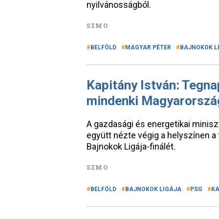
nyilvánosságból.
SZMO
BELFÖLD
MAGYAR PÉTER
BAJNOKOK L
Kapitány István: Tegnap
mindenki Magyarország
A gazdasági és energetikai miniszt
együtt nézte végig a helyszínen a
Bajnokok Ligája-finálét.
SZMO
BELFÖLD
BAJNOKOK LIGÁJA
PSG
KA