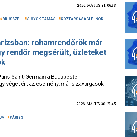
2026. MÁJUS 31. 06:33
BRÜSSZEL
SULYOK TAMÁS
KÖZTÁRSASÁGI ELNÖK
árizsban: rohamrendőrök már
gy rendőr megsérült, üzleteket
ok
aris Saint-Germain a Budapesten
y véget ért az esemény, máris zavargások
2026. MÁJUS 30. 21:45
JA
PÁRIZS