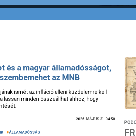
tot és a magyar államadósságot,
al szembemehet az MNB
ának ismét az infláció elleni küzdelemre kell
a lassan minden összeállhat ahhoz, hogy
ntését.
2026. MÁJUS 31. 04:50
FR
NK
ÁLLAMADÓSSÁG