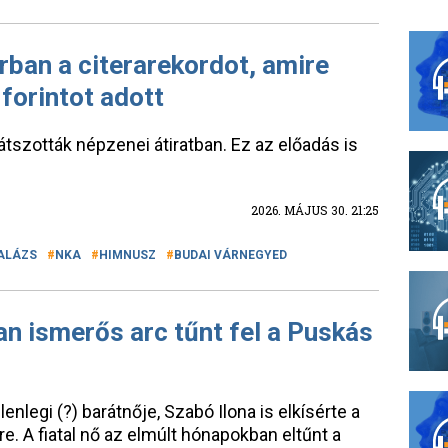
árban a citerarekordot, amire
forintot adott
átszották népzenei átiratban. Ez az előadás is
2026. MÁJUS 30. 21:25
ALÁZS
NKA
HIMNUSZ
BUDAI VÁRNEGYED
n ismerős arc tűnt fel a Puskás
enlegi (?) barátnője, Szabó Ilona is elkísérte a
e. A fiatal nő az elmúlt hónapokban eltűnt a