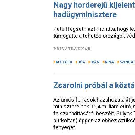
Nagy horderejű kijelen
hadügyminisztere
Pete Hegseth azt mondta, hogy lez
támogatta a tehetős országok véd
PRIVÁTBANKÁR
KÜLFÖLD
USA
IRÁN
KÍNA
SZINGA
Zsarolni próbál a közt
Az uniós források hazahozatalát j
miniszterelnök 16,4 milliárd euró, 
felszabadításáról beszélt. Sulyok
burkoltan) éppen az ehhez szüksé
fenyeget.