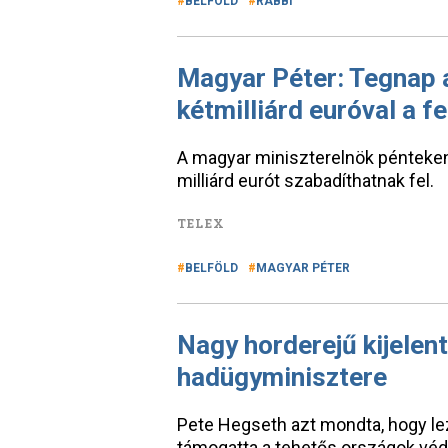
BELFÖLD
RABBI
Magyar Péter: Tegnap a
kétmilliárd euróval a 
A magyar miniszterelnök pénteken 
milliárd eurót szabadíthatnak fel.
TELEX
BELFÖLD
MAGYAR PÉTER
Nagy horderejű kijelen
hadügyminisztere
Pete Hegseth azt mondta, hogy lez
támogatta a tehetős országok véd