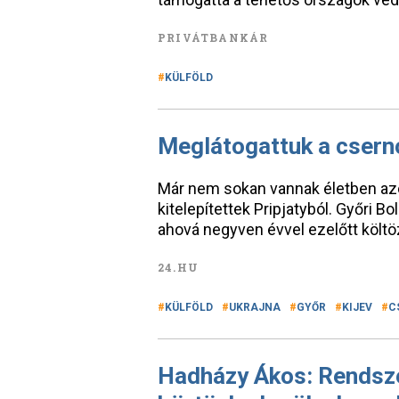
PRIVÁTBANKÁR
KÜLFÖLD
Meglátogattuk a cserno
Már nem sokan vannak életben azok
kitelepítettek Pripjatyból. Győri B
ahová negyven évvel ezelőtt költöz
24.HU
KÜLFÖLD
UKRAJNA
GYŐR
KIJEV
C
Hadházy Ákos: Rendsze