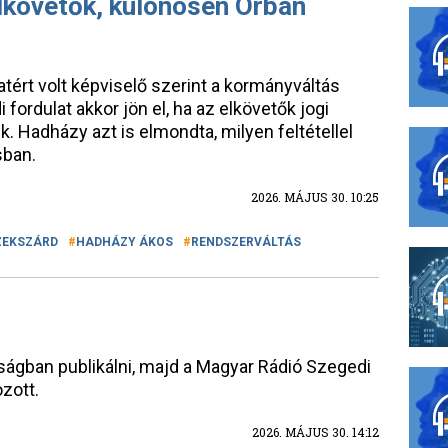
lkövetők, különösen Orbán
tért volt képviselő szerint a kormányváltás
ordulat akkor jön el, ha az elkövetők jogi
. Hadházy azt is elmondta, milyen feltétellel
sban.
2026. MÁJUS 30. 10:25
ZEKSZÁRD
HADHÁZY ÁKOS
RENDSZERVÁLTÁS
ságban publikálni, majd a Magyar Rádió Szegedi
zott.
2026. MÁJUS 30. 14:12