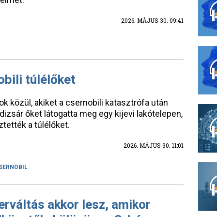
2026. MÁJUS 30. 09:41
bili túlélőket
 közül, akiket a csernobili katasztrófa után
oldizsár őket látogatta meg egy kijevi lakótelepen,
tették a túlélőket.
2026. MÁJUS 30. 11:01
SERNOBIL
rváltás akkor lesz, amikor