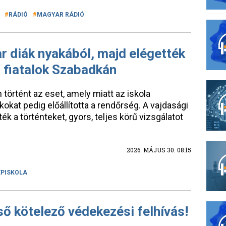
RÁDIÓ
MAGYAR RÁDIÓ
 diák nyakából, majd elégették
 fiatalok Szabadkán
történt az eset, amely miatt az iskola
ákokat pedig előállította a rendőrség. A vajdasági
ték a történteket, gyors, teljes körű vizsgálatot
2026. MÁJUS 30. 08:15
PISKOLA
lső kötelező védekezési felhívás!