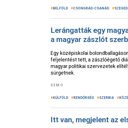
BELFÖLD
CSONGRÁD-CSANÁD
SZEGED
Lerángatták egy magyar
a magyar zászlót szerb
Egy középiskolai bolondballagáson 
feljelentést tett, a zászlóégető di
magyar politikai szervezetek elítél
sürgetnek.
SZMO
KÜLFÖLD
RENDŐRSÉG
SZERBIA
KÖZÉ
Itt van, megjelent az e