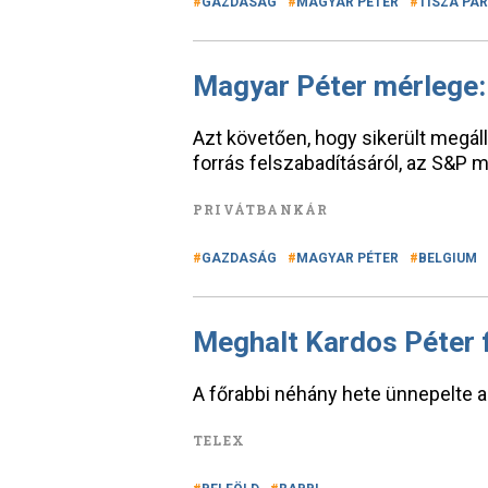
GAZDASÁG
MAGYAR PÉTER
TISZA PÁ
Magyar Péter mérlege: e
Azt követően, hogy sikerült megáll
forrás felszabadításáról, az S&P 
PRIVÁTBANKÁR
GAZDASÁG
MAGYAR PÉTER
BELGIUM
Meghalt Kardos Péter 
A főrabbi néhány hete ünnepelte a
TELEX