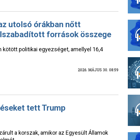
z utolsó órákban nőtt
felszabadított források összege
kötött politikai egyezséget, amellyel 16,4
2026. MÁJUS 30. 08:59
téseket tett Trump
árult a korszak, amikor az Egyesült Államok
elmét.