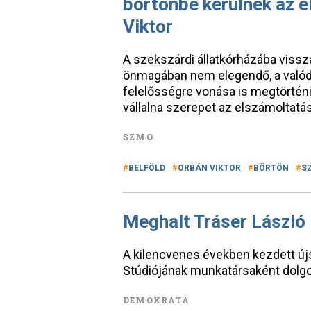
börtönbe kerülnek az e
Viktor
A szekszárdi állatkórházába vissza
önmagában nem elegendő, a valódi f
felelősségre vonása is megtörténik
vállalna szerepet az elszámoltatá
SZMO
BELFÖLD
ORBÁN VIKTOR
BÖRTÖN
S
Meghalt Tráser László
A kilencvenes években kezdett új
Stúdiójának munkatársaként dolgo
DEMOKRATA