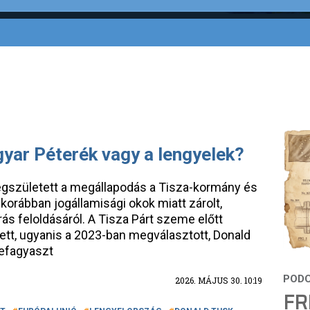
gyar Péterék vagy a lengyelek?
gszületett a megállapodás a Tisza-kormány és
korábban jogállamisági okok miatt zárolt,
rás feloldásáról. A Tisza Párt szeme előtt
ett, ugyanis a 2023-ban megválasztott, Donald
befagyaszt
2026. MÁJUS 30. 10:19
FR