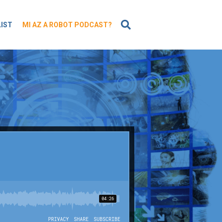
KERESÉS
LIST
MI AZ A ROBOT PODCAST?