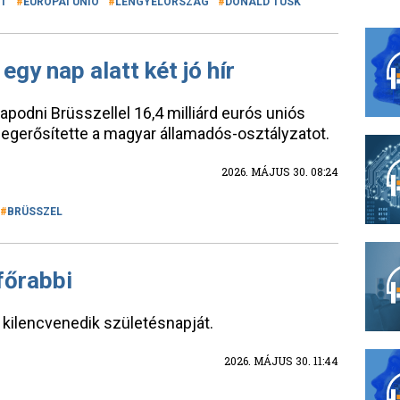
RT
EURÓPAI UNIÓ
LENGYELORSZÁG
DONALD TUSK
gy nap alatt két jó hír
apodni Brüsszellel 16,4 milliárd eurós uniós
megerősítette a magyar államadós-osztályzatot.
2026. MÁJUS 30. 08:24
BRÜSSZEL
főrabbi
 kilencvenedik születésnapját.
2026. MÁJUS 30. 11:44