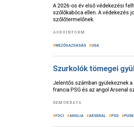
A 2026-os év első védekezési felh
szőlőkabóca ellen. A védekezés j
szőlőtermelőnek.
AGROINFORM
MEZŐGAZDASÁG
USA
Szurkolók tömegei gyü
Jelentős számban gyülekeznek a 
francia PSG és az angol Arsenal sz
DEMOKRATA
FOCI
ANGLIA
ARSENAL
PSG
PUSK