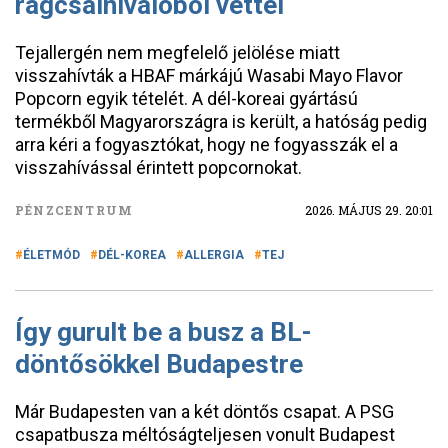
rágcsálnivalóból vettél
Tejallergén nem megfelelő jelölése miatt
visszahívták a HBAF márkájú Wasabi Mayo Flavor
Popcorn egyik tételét. A dél-koreai gyártású
termékből Magyarországra is került, a hatóság pedig
arra kéri a fogyasztókat, hogy ne fogyasszák el a
visszahívással érintett popcornokat.
PÉNZCENTRUM
2026. MÁJUS 29. 20:01
ÉLETMÓD
DÉL-KOREA
ALLERGIA
TEJ
Így gurult be a busz a BL-
döntősökkel Budapestre
Már Budapesten van a két döntős csapat. A PSG
csapatbusza méltóságteljesen vonult Budapest