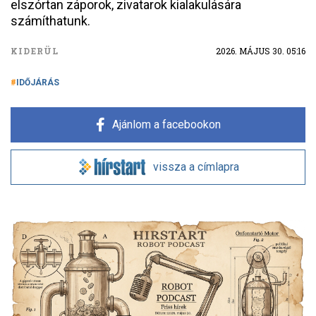
elszórtan záporok, zivatarok kialakulására
számíthatunk.
KIDERÜL
2026. MÁJUS 30. 05:16
IDŐJÁRÁS
Ajánlom a facebookon
vissza a címlapra