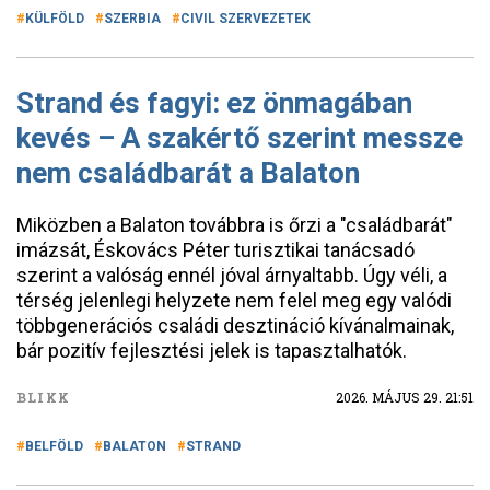
KÜLFÖLD
SZERBIA
CIVIL SZERVEZETEK
Strand és fagyi: ez önmagában
kevés – A szakértő szerint messze
nem családbarát a Balaton
Miközben a Balaton továbbra is őrzi a "családbarát"
imázsát, Éskovács Péter turisztikai tanácsadó
szerint a valóság ennél jóval árnyaltabb. Úgy véli, a
térség jelenlegi helyzete nem felel meg egy valódi
többgenerációs családi desztináció kívánalmainak,
bár pozitív fejlesztési jelek is tapasztalhatók.
BLIKK
2026. MÁJUS 29. 21:51
BELFÖLD
BALATON
STRAND