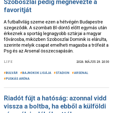
Szoboszlai pedig megnevezte a
favoritját
A futballvilág szeme ezen a hétvégén Budapestre
szegeződik. A szombati Bl-döntő előtt egymás után
érkeznek a sportág legnagyobb sztárjai a magyar
fővárosba, miközben Szoboszlai Dominik is elárulta,
szerinte melyik csapat emelheti magasba a trófeát a
Psg és az Arsenal összecsapásán.
LIFE
2026. MÁJUS 29. 20:30
BULVÁR
BAJNOKOK LIGÁJA
STADION
ARSENAL
PUSKÁS ARÉNA
Riadót fújt a hatóság: azonnal vidd
vissza a boltba, ha ebből a külföldi