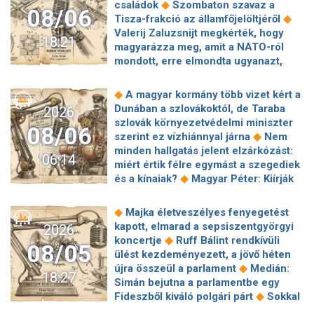
◆
családok
Szombaton szavaz a
08/06
◆
Tisza-frakció az államfőjelöltjéről
Valerij Zaluzsnijt megkérték, hogy
18:21
magyarázza meg, amit a NATO-ról
mondott, erre elmondta ugyanazt,
◆
csak még erősebben
800 millióért
kötött szerződéseket a HM cége a
◆
A magyar kormány több vizet kért a
Lounge Eventtel, a miniszter
Dunában a szlovákoktól, de Taraba
2026
◆
feljelentést tett
Orbán Anita
szlovák környezetvédelmi miniszter
08/06
megkérte a szlovák kormányt, hogy
◆
szerint ez vízhiánnyal járna
Nem
◆
segítse a magyar vízellátást
Forró
minden hallgatás jelent elzárkózást:
06:14
augusztus: gátja lehet az uniós
miért értik félre egymást a szegediek
források hazahozatalának az
◆
és a kínaiak?
Magyar Péter: Kiírják
◆
Alkotmánybíróság?
Török Gábor: Ez
az első szélerőművi pályázatokat, a
◆
Magyar Péter vizsgahete
projektekben magyar állami
◆
Majka életveszélyes fenyegetést
Meglepetés az albérletpiacon, nincs
◆
tulajdonrészt fognak előírni
Orbán
kapott, elmarad a sepsiszentgyörgyi
2026
◆
roham
Hirtelen titkolózni kezdett a
Gáspár hatszor repült honvédségi
◆
koncertje
Ruff Bálint rendkívüli
◆
Tisza a kegyelmi ügyekről
08/05
◆
gépen Csádba és Nigerbe
Ismert
ülést kezdeményezett, a jövő héten
Egyszerre két köztársasági elnöke is
magyar utazási iroda ment csődbe,
◆
újra összeül a parlament
Medián:
◆
lehet Magyarországnak jövő hétre
18:27
bolgár biztosítóval hadakozhatnak az
Simán bejutna a parlamentbe egy
Előnyben a Fradi a Górnik Zabrze
◆
utasok
Amerikai rakétákat is
◆
Fideszből kiváló polgári párt
Sokkal
◆
elleni El-selejtezős párharcban
Itt a
zsákmányolt az előrenyomuló orosz
◆
olcsóbb lesz végre a tankolás
fizetési lista: Lionel Messi magyar