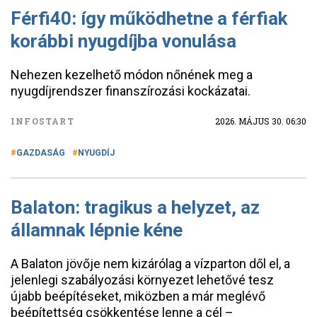
Férfi40: így működhetne a férfiak
korábbi nyugdíjba vonulása
Nehezen kezelhető módon nőnének meg a
nyugdíjrendszer finanszírozási kockázatai.
INFOSTART
2026. MÁJUS 30. 06:30
GAZDASÁG
NYUGDÍJ
Balaton: tragikus a helyzet, az
államnak lépnie kéne
A Balaton jövője nem kizárólag a vízparton dől el, a
jelenlegi szabályozási környezet lehetővé tesz
újabb beépítéseket, miközben a már meglévő
beépítettség csökkentése lenne a cél –