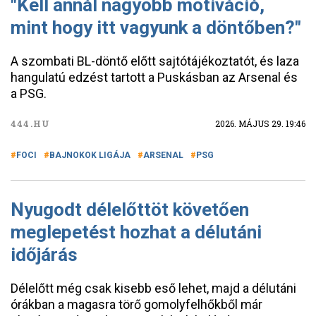
"Kell annál nagyobb motiváció,
mint hogy itt vagyunk a döntőben?"
A szombati BL-döntő előtt sajtótájékoztatót, és laza
hangulatú edzést tartott a Puskásban az Arsenal és
a PSG.
444.HU
2026. MÁJUS 29. 19:46
FOCI
BAJNOKOK LIGÁJA
ARSENAL
PSG
Nyugodt délelőttöt követően
meglepetést hozhat a délutáni
időjárás
Délelőtt még csak kisebb eső lehet, majd a délutáni
órákban a magasra törő gomolyfelhőkből már