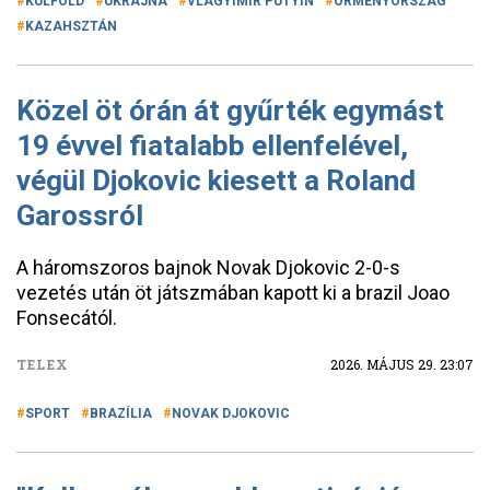
KÜLFÖLD
UKRAJNA
VLAGYIMIR PUTYIN
ÖRMÉNYORSZÁG
KAZAHSZTÁN
Közel öt órán át gyűrték egymást
19 évvel fiatalabb ellenfelével,
végül Djokovic kiesett a Roland
Garossról
A háromszoros bajnok Novak Djokovic 2-0-s
vezetés után öt játszmában kapott ki a brazil Joao
Fonsecától.
TELEX
2026. MÁJUS 29. 23:07
SPORT
BRAZÍLIA
NOVAK DJOKOVIC