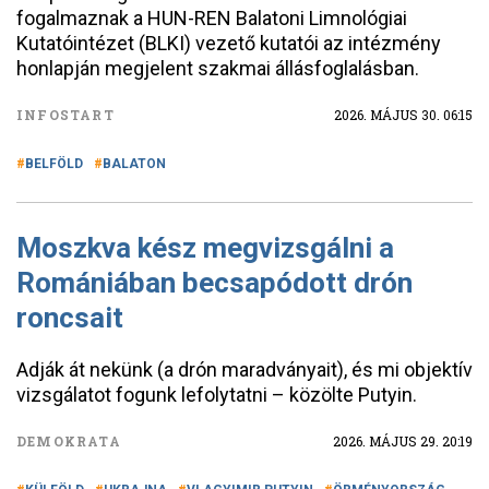
fogalmaznak a HUN-REN Balatoni Limnológiai
Kutatóintézet (BLKI) vezető kutatói az intézmény
honlapján megjelent szakmai állásfoglalásban.
INFOSTART
2026. MÁJUS 30. 06:15
BELFÖLD
BALATON
Moszkva kész megvizsgálni a
Romániában becsapódott drón
roncsait
Adják át nekünk (a drón maradványait), és mi objektív
vizsgálatot fogunk lefolytatni – közölte Putyin.
DEMOKRATA
2026. MÁJUS 29. 20:19