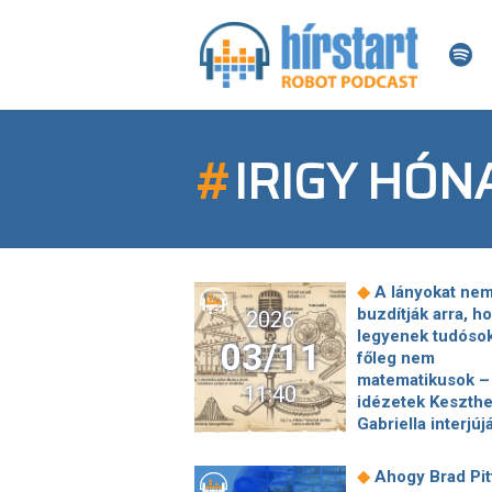
#
IRIGY HÓN
◆
A lányokat ne
buzdítják arra, h
2026
legyenek tudósok
03/11
főleg nem
matematikusok –
11:40
idézetek Keszthe
Gabriella interjúj
◆
Ingyenes finn
nyaralást hirdette
◆
Ahogy Brad Pit
egy hetet tölthet