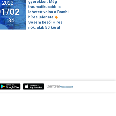
gyerekkor: Még
2022
hadsereg Bahmutnál?
traumatikusabb is
01/02
◆
Tudtad, hogy két év,
lehetett volna a Bambi
és megszűnik a
◆
híres jelenete
11:34
◆
munkahelyed?
A
Sosem késő! Híres
Vihar Árnyéka
nők, akik 50 körül
megjelenik Ukrajna
vágtak bele az
◆
felett
Elismerte a
◆
anyaságba
Elhunyt
mentőszolgálat, hogy
◆
Babicsek Bernát
Az
hibáztak Gálvölgyi
öt legjobb 2021-es
János segélyhívásánál
◆
magyar album
◆
Bojár Gábor: Orbán
Nicolas Cage nagyon
Viktor a huxitra készül,
izgatott, hogy 33 év
kivezeti az országot
után újra vámpírt
◆
az unióból
játszhat egy filmben,
Zelenszkij nem
ráadásul a
mondhat beszédet az
◆
leghíresebbet
Eurovízió döntőjében
Családi filmek a
◆
Orosz gyártmányú
szünet utolsó napjára
cirkálórakéta
◆
Egy amfiteátrum a
csapódott be
Kölni Filharmónia
◆
Lengyelországban
◆
sikerének titka
Nyilvánosságra került
Dalos pacsirták –