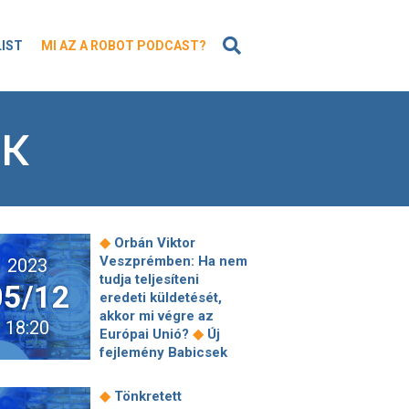
KERESÉS
LIST
MI AZ A ROBOT PODCAST?
OK
◆
Orbán Viktor
Veszprémben: Ha nem
2023
tudja teljesíteni
05/12
eredeti küldetését,
akkor mi végre az
18:20
◆
Európai Unió?
Új
fejlemény Babicsek
Bernát halála ügyében
◆
Tényleg szétesik
◆
Tönkretett
éppen az orosz