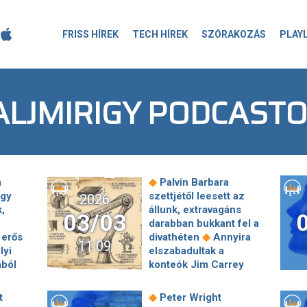
FRISS HÍREK
TECH HÍREK
SZÓRAKOZÁS
PLAY
ALJMIRIGY PODCAST
◆
m
Palvin Barbara
ogy
szettjétől leesett az
2026
,
állunk, extravagáns
03/03
darabban bukkant fel a
◆
 erős
divathéten
Annyira
11:09
lyi
elszabadultak a
ából
konteók Jim Carrey
külsejéről, hogy a
k:
sajtósa és a César-
◆
t
Peter Wright
ünk
gála szervezője is a