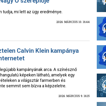
 Nagy Ő szereplője
em tudja, mi lett az ügy eredménye.
2026. MÁRCIUS 10. 16:44
telen Calvin Klein kampánya
nternetet
n legújabb kampányának arca. A színésznő
hangulatú képeken látható, amelyek egy
lvételeken a világsztár farmerben és
nte semmit sem bízva a képzeletre.
2026. MÁRCIUS 9. 16:15