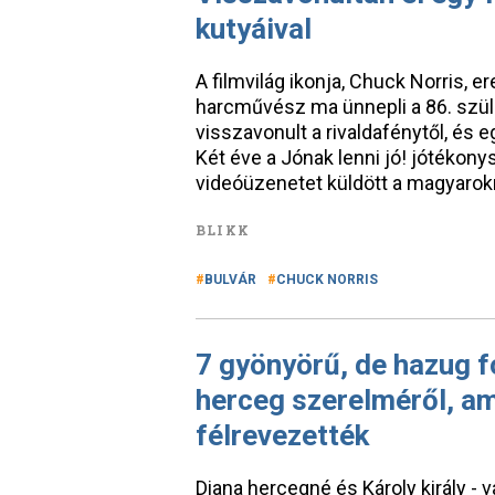
kutyáival
A filmvilág ikonja, Chuck Norris, 
harcművész ma ünnepli a 86. szüle
visszavonult a rivaldafénytől, és e
Két éve a Jónak lenni jó! jótékon
videóüzenetet küldött a magyarokna
BLIKK
BULVÁR
CHUCK NORRIS
7 gyönyörű, de hazug f
herceg szerelméről, am
félrevezették
Diana hercegné és Károly király -