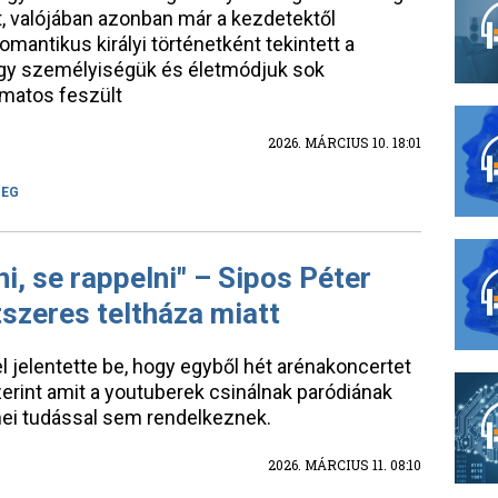
t, valójában azonban már a kezdetektől
romantikus királyi történetként tekintett a
hogy személyiségük és életmódjuk sok
amatos feszült
2026. MÁRCIUS 10. 18:01
CEG
i, se rappelni" – Sipos Péter
szeres teltháza miatt
 jelentette be, hogy egyből hét arénakoncertet
szerint amit a youtuberek csinálnak paródiának
ei tudással sem rendelkeznek.
2026. MÁRCIUS 11. 08:10