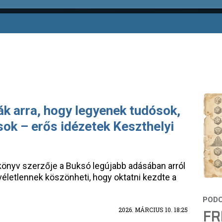
ák arra, hogy legyenek tudósok,
ok – erős idézetek Keszthelyi
könyv szerzője a Buksó legújabb adásában arról
véletlennek köszönheti, hogy oktatni kezdte a
2026. MÁRCIUS 10. 18:25
FR