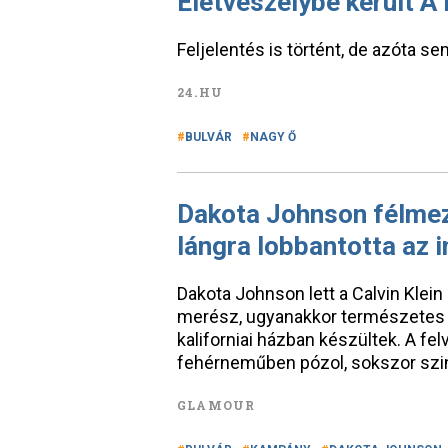
Életveszélybe került A
Feljelentés is történt, de azóta s
24.HU
BULVÁR
NAGY Ő
Dakota Johnson félmez
lángra lobbantotta az i
Dakota Johnson lett a Calvin Klei
merész, ugyanakkor természetes 
kaliforniai házban készültek. A fe
fehérneműben pózol, sokszor szi
GLAMOUR