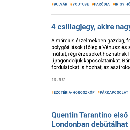
BULVÁR
YOUTUBE
PARÓDIA
IRIGY H
4 csillagjegy, akire n
A március érzelmekben gazdag, for
bolygóállások (főleg a Vénusz és 
múltat, régi érzéseket hozhatnak f
újragondoljuk kapcsolatainkat. Bár
fordulatokat is hozhat, az asztroló
IN.HU
EZOTÉRIA-HOROSZKÓP
PÁRKAPCSOLAT
Quentin Tarantino els
Londonban debütálhat