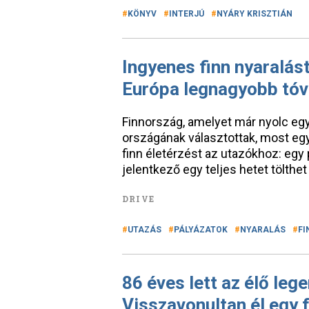
KÖNYV
INTERJÚ
NYÁRY KRISZTIÁN
Ingyenes finn nyaralást
Európa legnagyobb tóv
Finnország, amelyet már nyolc eg
országának választottak, most eg
finn életérzést az utazókhoz: eg
jelentkező egy teljes hetet tölthet
DRIVE
UTAZÁS
PÁLYÁZATOK
NYARALÁS
FI
86 éves lett az élő leg
Visszavonultan él egy 