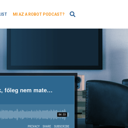
KERESÉS
LIST
MI AZ A ROBOT PODCAST?