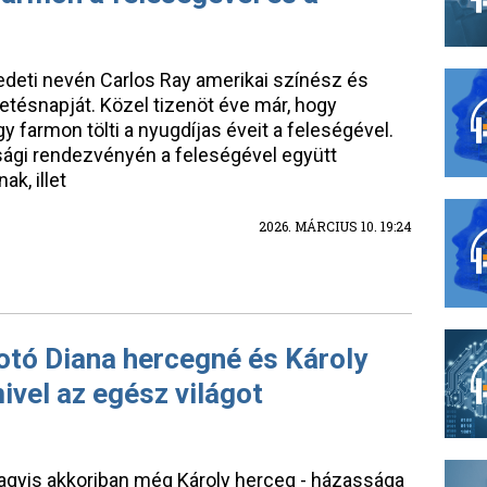
eredeti nevén Carlos Ray amerikai színész és
tésnapját. Közel tizenöt éve már, hogy
gy farmon tölti a nyugdíjas éveit a feleségével.
ysági rendezvényén a feleségével együtt
k, illet
2026. MÁRCIUS 10. 19:24
otó Diana hercegné és Károly
ivel az egész világot
 vagyis akkoriban még Károly herceg - házassága