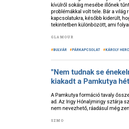
kívülről sokáig mesébe illőnek tűn
problémákkal volt tele. Bár a világ 
kapcsolatukra, később kiderült, 
tekintetben különbözött, ami foly
GLAMOUR
BULVÁR
PÁRKAPCSOLAT
KÁROLY HER
"Nem tudnak se énekeln
kiakadt a Pamkutya hét
A Pamkutya formáció tavaly ősszel
ad. Az Irigy Hónaljmirigy sztárja 
nem nevezhető, ráadásul még zen
SZMO