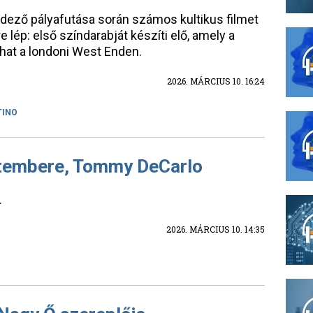
ndező pályafutása során számos kultikus filmet
e lép: első színdarabját készíti elő, amely a
lhat a londoni West Enden.
2026. MÁRCIUS 10. 16:24
TINO
ntembere, Tommy DeCarlo
.
2026. MÁRCIUS 10. 14:35