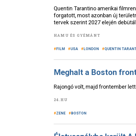
Quentin Tarantino amerikai filmre
forgatott, most azonban új területr
tervek szerint 2027 elején debütá
HAMU ÉS GYÉMÁNT
FILM
USA
LONDON
QUENTIN TARAN
Meghalt a Boston fro
Rajongó volt, majd frontember lett
24.HU
ZENE
BOSTON