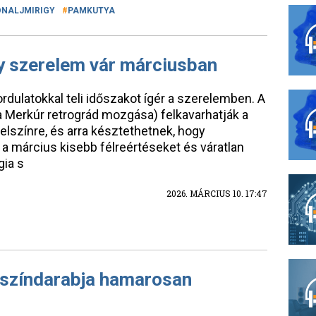
ÓNALJMIRIGY
PAMKUTYA
agy szerelem vár márciusban
dulatokkal teli időszakot ígér a szerelemben. A
a Merkúr retrográd mozgása) felkavarhatják a
elszínre, és arra késztethetnek, hogy
 a március kisebb félreértéseket és váratlan
gia s
2026. MÁRCIUS 10. 17:47
ő színdarabja hamarosan