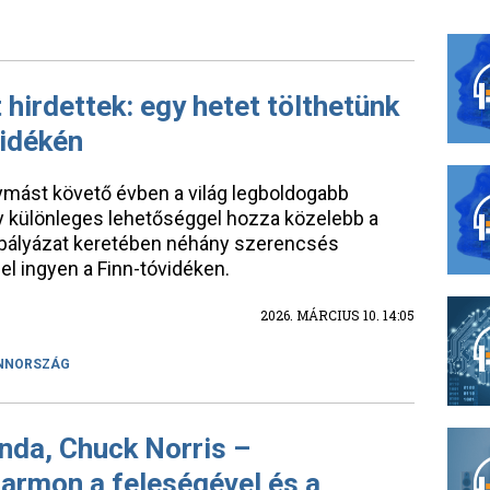
 hirdettek: egy hetet tölthetünk
idékén
ymást követő évben a világ legboldogabb
y különleges lehetőséggel hozza közelebb a
y pályázat keretében néhány szerencsés
 el ingyen a Finn-tóvidéken.
2026. MÁRCIUS 10. 14:05
NNORSZÁG
enda, Chuck Norris –
farmon a feleségével és a