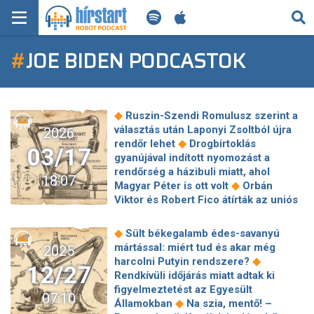
KERESÉS
#
JOE BIDEN PODCASTOK
KEZDŐLAP
FRISS HÍREK
◆
Ruszin-Szendi Romulusz szerint a
TECH HÍREK
választás után Laponyi Zsoltból újra
2026
◆
rendőr lehet
Drogbirtoklás
03/17
gyanújával indított nyomozást a
FILM-ZENE-SZÓRAKOZÁS
rendőrség a házibuli miatt, ahol
18:07
◆
Magyar Péter is ott volt
Orbán
PLAYLIST
Viktor és Robert Fico átírták az uniós
◆
csúcs napirendjét
Török Gábor
◆
megszólalt, így látja az esélyeket
MI AZ A ROBOT PODCAST?
◆
Sült békegalamb édes-savanyú
Egy kislány megkérdezte Lázárt, hogy
mártással: miért tud és akar még
2025
mikor lesz már vizük, de a miniszter
◆
harcolni Putyin rendszere?
12/27
◆
képtelen volt válaszolni
Orbán
Rendkívüli időjárás miatt adtak ki
Viktor: Zelenszkij úr! Ha nincs olaj,
figyelmeztetést az Egyesült
07:10
◆
nincs pénz!
Most van óriási bajban
◆
Államokban
Na szia, mentő! –
Zelenszkij, hátulról jött a döfés, már