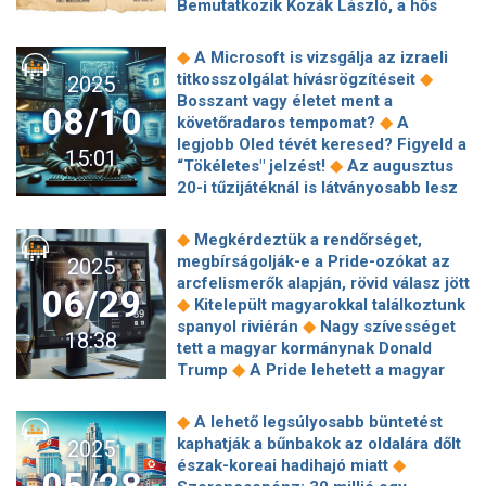
Bemutatkozik Kozák László, a hős
nem csak az EU-pénz van kockán –
mentésirányító, akit a kollégái apunak
◆
azonnali csőd fenyeget
Amerika
◆
szólítanak
Durva számokat közölt
◆
A Microsoft is vizsgálja az izraeli
◆
szabadulna az Ukrajna-kalandtól
Vlagyimir Putyin az orosz hadiiparról
◆
titkosszolgálat hívásrögzítéseit
2025
Jön a kötelező rendszámcsere:
◆
Kígyófészeknek nevezte Ukrajnát
Bosszant vagy életet ment a
közeleg a határidő, rengeteg magyar
08/10
az elképesztő mértékű korrupció
◆
követőradaros tempomat?
A
◆
kocsiját vonhatják ki a forgalomból?
◆
miatt Joe Biden fia
Mikor jönnek a
legjobb Oled tévét keresed? Figyeld a
Roham indult a gázpalackokért
15:01
hosszú hétvégék 2026-ban? Így
◆
“Tökéletes" jelzést!
Az augusztus
◆
Magyarországon
Három újonc,
alakul a pihenőnapok rendje jövőre
20-i tűzijátéknál is látványosabb lesz
számos kimaradó és nagy visszatérők
◆
Mi az a kórházi fertőzés, és miért
Marco Rossi márciusi válogatott
◆
lehet halálos?
Legendás
◆
keretében
Házon belülről érkezett
◆
Megkérdeztük a rendőrséget,
hajóroncsra bukkanhattak
◆
a DVTK új sportigazgatója
Havazott
megbírságolják-e a Pride-ozókat az
2025
◆
Amerikában
Az LG a mesterséges
a Mátrában- visszatér a tél?
arcfelismerők alapján, rövid válasz jött
06/29
intelligencia segítségével
◆
Kitelepült magyarokkal találkoztunk
◆
forradalmasította az OLED gyártást
◆
spanyol riviérán
Nagy szívességet
18:38
Az MI egyre nagyobb szerepet játszik
tett a magyar kormánynak Donald
◆
a munkaerő-leépítésekben
◆
Trump
A Pride lehetett a magyar
Világrekord kapacitású, 256 TB-os
történelem legnagyobb civil
◆
SSD-t jelentett be a Sandisk
Pazar
◆
demonstrációja
Változás jön július
◆
A lehető legsúlyosabb büntetést
kép a Hattyú csillagkép Sarló-ködéről
elsejétől: jobban védik a
kaphatják a bűnbakok az oldalára dőlt
2025
◆
Hamarosan mindenkinek
◆
munkavállalókat
Drónfelvételen a
◆
észak-koreai hadihajó miatt
◆
bemutatkozik Dr. ChatGPT
Donald
sosem látott méretű tömeg a Pride-on