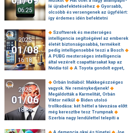
01/09
◆
Muskot
Hat ötlet a nagy állampapír-
◆
Visa-t és a Mastercardot
A Napnál
◆
lé újrabefektetéséhez
Gyorsabb,
06:25
százszor fényesebb „új” csillagok: a
olcsóbb és versengenek az ügyfélért:
◆
millinóvák
Kézközelből: Motorola
így érdemes idén befektetni
Edge 50 Fusion, az akksi-fókuszú
◆
fintechen keresztül
Évek kérdése
◆
középkategória
Emberek, itt a
◆
és jönnek az önvezető kamionok?
◆
Szoftverek és mesterséges
◆
büdös laptop!
Itt az új Honda:
Donald Trump lejáratja Amerikát, de
intelligencia segítségével az emberek
2025
◆
formabontó autókkal sokkolnak
Két
◆
így is óriási lehet a tét
Megúszta a
életét biztonságosabbá, termékeit
szerelmes mesterséges intelligencia
01/08
◆
pirosat, majd elintézte a Liverpoolt
◆
pedig intelligensebbé teszi a Bosch
Kristen Stewart új filmjének
Nem Milák az első olimpiai bajnok, aki
A PUBG mesterséges intelligencia
◆
főszereplője
Rengeteg embert
16:18
◆
millióktól fosztotta meg az edzőjét
által vezérelt csapattársakat kap az
készülnek lapátra tenni a vállalatok
Esővel, hóval, viharos széllel érkezik a
◆
Nvidia-tól
A Toyota gondolt egyet,
hidegfront
és felhúzott egy várost 4000
◆
milliárdból, 2000 lakónak
jön az új
◆
Orbán Indiából: Makkegészséges
TCL 60 XE Nxtpaper 5G okostelefon
◆
vagyok. Ne reménykedjenek!
2025
◆
Nincs olyan, hogy biztonságos
Megáldották a Karmelitát, Orbán
01/06
◆
alkoholfogyasztás
A
◆
Viktor nélkül
Biden utolsó
szólásszabadságra hivatkozva
trollkodása: két héttel a távozása előtt
18:34
megszünteti tényellenőrző
◆
még keresztbe tesz Trumpnak
◆
programját a Meta
Feltétlen nézzen
Szerbia nagy lendülettel telepíti a
fel az égre – A Mars januárban
kínai légvédelmi rakétarendszert,
◆
fenséges látványt nyújt
amivel Peking szerint
◆
◆
A demencia okai és tünetei
Joe