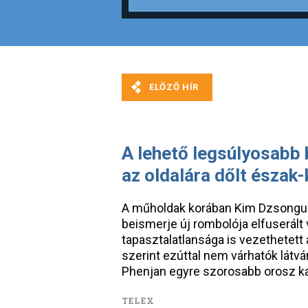
A lehető legsúlyosabb 
az oldalára dőlt észak-
A műholdak korában Kim Dzsongun 
beismerje új rombolója elfuserált 
tapasztalatlansága is vezethetet
szerint ezúttal nem várhatók lát
Phenjan egyre szorosabb orosz ka
TELEX