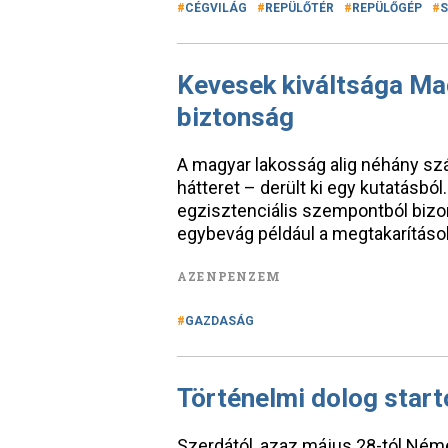
CÉGVILÁG
REPÜLŐTÉR
REPÜLŐGÉP
S
Kevesek kiváltsága Ma
biztonság
A magyar lakosság alig néhány sz
hátteret – derült ki egy kutatásb
egzisztenciális szempontból bizo
egybevág például a megtakarítások
AZENPENZEM
GAZDASÁG
Történelmi dolog star
Szerdától, azaz május 28-tól Ném