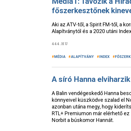
Média1: Távozik a Hirad
főszerkesztőnek kineve
Aki az ATV-től, a Spirit FM-től, a
Alapítványtól és a 2020 utáni Index
444.HU
MÉDIA
ALAPÍTVÁNY
INDEX
FŐSZERK
A síró Hanna elviharzik
A Balin vendégeskedő Hanna besoka
könnyeivel küszködve szalad el No
azonban utána megy, hogy kiderítse
RTL+ Premiumon már elérhető ez a
Norbit a búskomor Hannát.