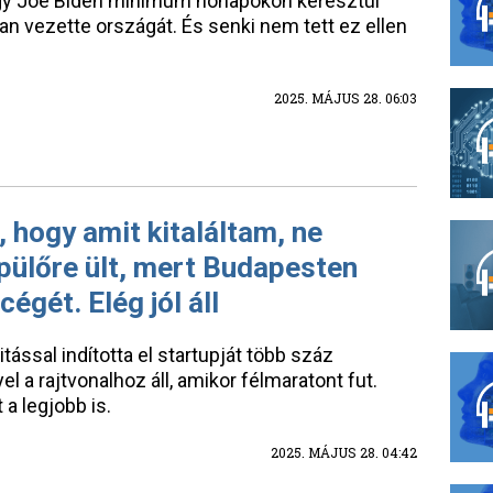
ogy Joe Biden minimum hónapokon keresztül
an vezette országát. És senki nem tett ez ellen
2025. MÁJUS 28. 06:03
 hogy amit kitaláltam, ne
ülőre ült, mert Budapesten
cégét. Elég jól áll
ással indította el startupját több száz
el a rajtvonalhoz áll, amikor félmaratont fut.
 a legjobb is.
2025. MÁJUS 28. 04:42