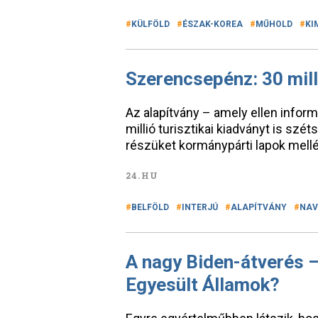
KÜLFÖLD
ÉSZAK-KOREA
MŰHOLD
KI
Szerencsepénz: 30 mill
Az alapítvány – amely ellen infor
millió turisztikai kiadványt is sz
részüket kormánypárti lapok mellé
24.HU
BELFÖLD
INTERJÚ
ALAPÍTVÁNY
NAV
A nagy Biden-átverés – 
Egyesült Államok?