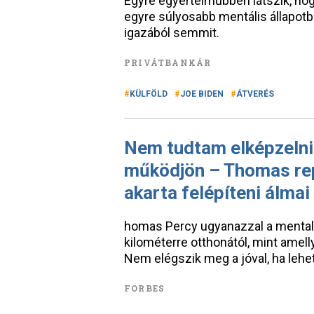
Egyre egyértelműbben látszik, h
egyre súlyosabb mentális állapotb
igazából semmit.
PRIVÁTBANKÁR
KÜLFÖLD
JOE BIDEN
ÁTVERÉS
Nem tudtam elképzelni,
működjön – Thomas rep
akarta felépíteni álmai 
homas Percy ugyanazzal a mentalit
kilométerre otthonától, mint amelly
Nem elégszik meg a jóval, ha lehet
FORBES