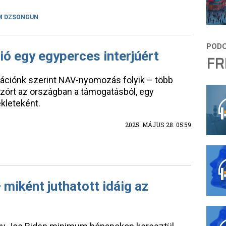
M DZSONGUN
ió egy egyperces interjúért
FR
mációnk szerint NAV-nyomozás folyik – több
étszórt az országban a támogatásból, egy
kleteként.
2025. MÁJUS 28. 05:59
miként juthatott idáig az