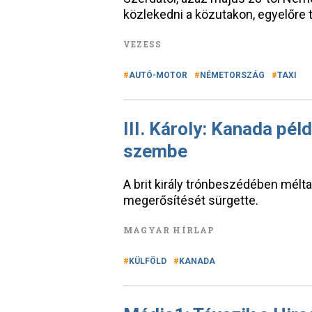
közlekedni a közutakon, egyelőre t
VEZESS
AUTÓ-MOTOR
NÉMETORSZÁG
TAXI
III. Károly: Kanada péld
szembe
A brit király trónbeszédében mélt
megerősítését sürgette.
MAGYAR HÍRLAP
KÜLFÖLD
KANADA