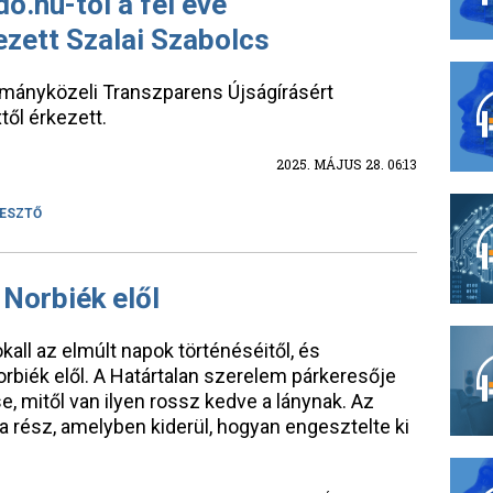
o.hu-tól a fél éve
zett Szalai Szabolcs
 kormányközeli Transzparens Újságírásért
től érkezett.
2025. MÁJUS 28. 06:13
ESZTŐ
 Norbiék elől
ll az elmúlt napok történéséitől, és
rbiék elől. A Határtalan szerelem párkeresője
, mitől van ilyen rossz kedve a lánynak. Az
 rész, amelyben kiderül, hogyan engesztelte ki