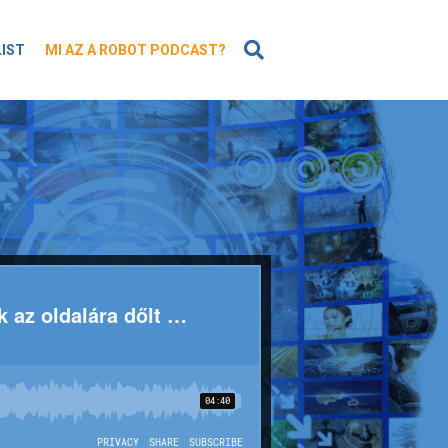
KERESÉS
LIST
MI AZ A ROBOT PODCAST?