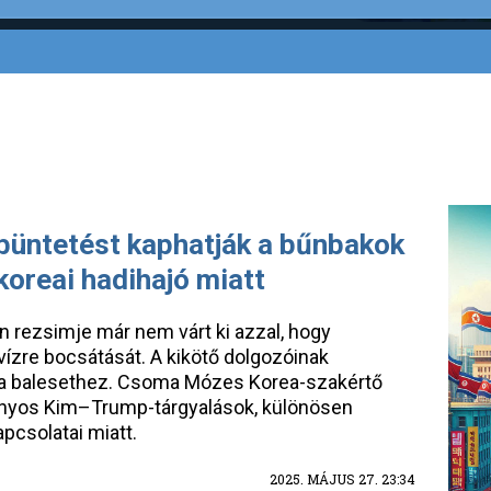
büntetést kaphatják a bűnbakok
koreai hadihajó miatt
rezsimje már nem várt ki azzal, hogy
vízre bocsátását. A kikötő dolgozóinak
t a balesethez. Csoma Mózes Korea-szakértő
ványos Kim–Trump-tárgyalások, különösen
pcsolatai miatt.
2025. MÁJUS 27. 23:34