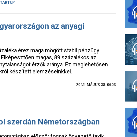
TARTUP
gyarországon az anyagi
ázaléka érez maga mögött stabil pénzügyi
ól. Elképesztően magas, 89 százalékos az
nytalanságot érzők aránya. Ez meglehetősen
ról készített elemzéseinkkel.
2025. MÁJUS 28. 06:03
tol szerdán Németországban
etországban először fognak önvezető taxik