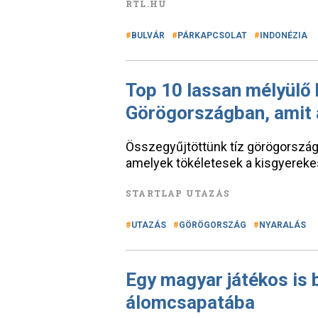
RTL.HU
BULVÁR
PÁRKAPCSOLAT
INDONÉZIA
Top 10 lassan mélyülő
Görögországban, amit 
Összegyűjtöttünk tíz görögországi
amelyek tökéletesek a kisgyereke
STARTLAP UTAZÁS
UTAZÁS
GÖRÖGORSZÁG
NYARALÁS
Egy magyar játékos is b
álomcsapatába