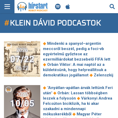
KERESÉS
#
KLEIN DÁVID PODCASTOK
KEZDŐLAP
FRISS HÍREK
◆
Mindenki a spanyol–argentin
TECH HÍREK
meccsről beszél, pedig a foci-vb
2026
egyértelmű győztese az
07/22
ezermilliárdokat bezsebelő FIFA lett
FILM-ZENE-SZÓRAKOZÁS
◆
Orbán Viktor: A mai naptól az a
06:22
küldetésünk, hogy helyreállítsuk a
PLAYLIST
◆
demokratikus jogállamot
Zelenszkij
mégis leváltotta az ukrán hadsereg
◆
főparancsnokát
Kapitány István:
MI AZ A ROBOT PODCAST?
◆
"Anyátlan-apátlan árvák lettünk Feri
◆
Megszűnik egy jogköröm
Klein
◆
után"
Orbán: Lassan többségben
2025
Dávid visszaért a Broad Peak
◆
leszek a folyosón
Várkonyi Andrea
10/05
◆
alaptáborába
Egymás után
Felcsúton biciklizik, ha ki akar
köszönnek el kollégái Palik Lászlótól
szakadni a mindennapi
18:17
◆
Lépett a jegybank, így változik az
◆
mókuskerékből
Magyar Péter
◆
alapkamat
Magyarország nem lehet