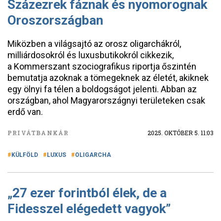
Százezrek fáznak és nyomorognak
Oroszországban
Miközben a világsajtó az orosz oligarchákról,
milliárdosokról és luxusbutikokról cikkezik,
a Kommerszant szociografikus riportja őszintén
bemutatja azoknak a tömegeknek az életét, akiknek
egy ölnyi fa télen a boldogságot jelenti. Abban az
országban, ahol Magyarországnyi területeken csak
erdő van.
PRIVÁTBANKÁR
2025. OKTÓBER 5. 11:03
KÜLFÖLD
LUXUS
OLIGARCHA
„27 ezer forintból élek, de a
Fidesszel elégedett vagyok”