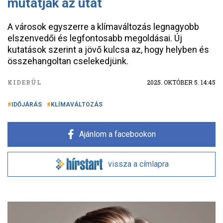
mutatják az utat
A városok egyszerre a klímaváltozás legnagyobb
elszenvedői és legfontosabb megoldásai. Új
kutatások szerint a jövő kulcsa az, hogy helyben és
összehangoltan cselekedjünk.
KIDERÜL
2025. OKTÓBER 5. 14:45
IDŐJÁRÁS
KLÍMAVÁLTOZÁS
Ajánlom a facebookon
vissza a címlapra