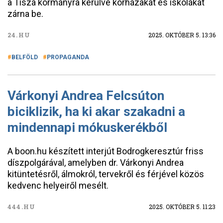
a Tisza kormányra kerülve kórházakat és iskolákat
zárna be.
24.HU
2025. OKTÓBER 5. 13:36
BELFÖLD
PROPAGANDA
Várkonyi Andrea Felcsúton
biciklizik, ha ki akar szakadni a
mindennapi mókuskerékből
A boon.hu készített interjút Bodrogkeresztúr friss
díszpolgárával, amelyben dr. Várkonyi Andrea
kitüntetésről, álmokról, tervekről és férjével közös
kedvenc helyeiről mesélt.
444.HU
2025. OKTÓBER 5. 11:23