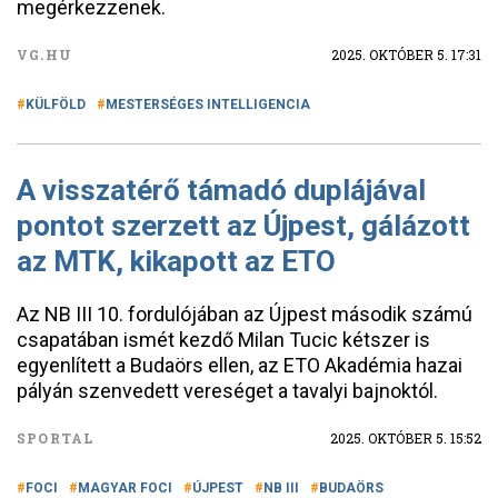
megérkezzenek.
VG.HU
2025. OKTÓBER 5. 17:31
KÜLFÖLD
MESTERSÉGES INTELLIGENCIA
A visszatérő támadó duplájával
pontot szerzett az Újpest, gálázott
az MTK, kikapott az ETO
Az NB III 10. fordulójában az Újpest második számú
csapatában ismét kezdő Milan Tucic kétszer is
egyenlített a Budaörs ellen, az ETO Akadémia hazai
pályán szenvedett vereséget a tavalyi bajnoktól.
SPORTAL
2025. OKTÓBER 5. 15:52
FOCI
MAGYAR FOCI
ÚJPEST
NB III
BUDAÖRS