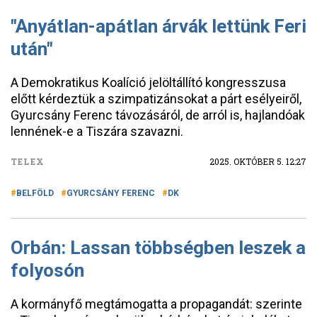
"Anyátlan-apátlan árvák lettünk Feri
után"
A Demokratikus Koalíció jelöltállító kongresszusa
előtt kérdeztük a szimpatizánsokat a párt esélyeiről,
Gyurcsány Ferenc távozásáról, de arról is, hajlandóak
lennének-e a Tiszára szavazni.
TELEX
2025. OKTÓBER 5. 12:27
BELFÖLD
GYURCSÁNY FERENC
DK
Orbán: Lassan többségben leszek a
folyosón
A kormányfő megtámogatta a propagandát: szerinte