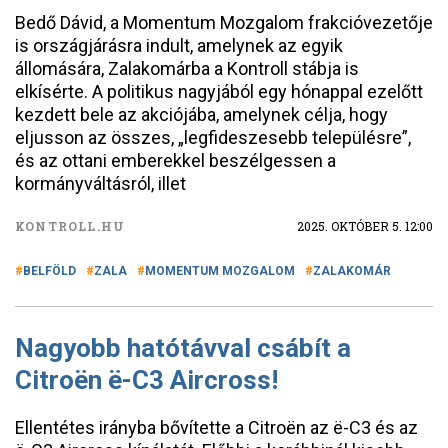
Bedő Dávid, a Momentum Mozgalom frakcióvezetője
is országjárásra indult, amelynek az egyik
állomására, Zalakomárba a Kontroll stábja is
elkísérte. A politikus nagyjából egy hónappal ezelőtt
kezdett bele az akciójába, amelynek célja, hogy
eljusson az összes, „legfideszesebb településre”,
és az ottani emberekkel beszélgessen a
kormányváltásról, illet
KONTROLL.HU
2025. OKTÓBER 5. 12:00
BELFÖLD
ZALA
MOMENTUM MOZGALOM
ZALAKOMÁR
Nagyobb hatótávval csábít a
Citroën ë-C3 Aircross!
Ellentétes irányba bővítette a Citroën az ë-C3 és az