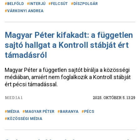
BELFÖLD
INTERJÚ
FELCSÚT
DÍSZPOLGÁR
VÁRKONYI ANDREA
Magyar Péter kifakadt: a független
sajtó hallgat a Kontroll stábját ért
támadásról
Magyar Péter a független sajtót bírálja a közösségi
médiában, amiért nem foglalkozik a Kontroll stábját
ért pécsi támadással.
MEDIA1
2025. OKTÓBER 5. 13:29
MÉDIA
MAGYAR PÉTER
BARANYA
PÉCS
KÖZÖSSÉGI MÉDIA