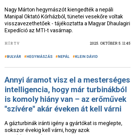
Nagy Márton hegymászót kiengedték a nepáli
Manipal Oktató Kórházból, tünetei vesekőre voltak
visszavezethetőek - tájékoztatta a Magyar Dhaulagiri
Expedíció az MTI-t vasárnap.
HÍRTV
2025. OKTÓBER 5. 11:45
BULVÁR
HEGYMÁSZÁS
NEPÁL
KLEIN DÁVID
Annyi áramot visz el a mesterséges
intelligencia, hogy már turbinákból
is komoly hiány van – az erőművek
"szívére" akár éveken át kell várni
A gázturbinák iránti igény a gyártókat is meglepte,
sokszor évekig kell várni, hogy azok