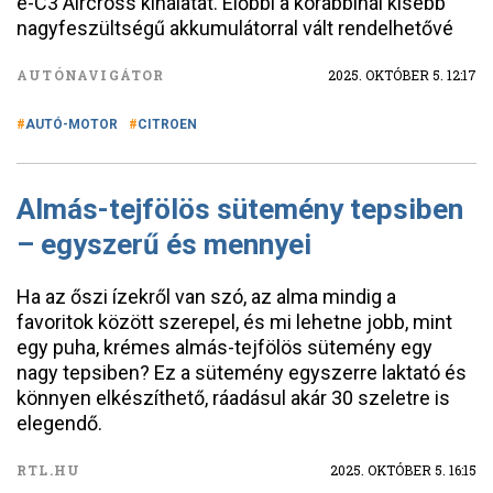
ë-C3 Aircross kínálatát. Előbbi a korábbinál kisebb
nagyfeszültségű akkumulátorral vált rendelhetővé
AUTÓNAVIGÁTOR
2025. OKTÓBER 5. 12:17
AUTÓ-MOTOR
CITROEN
Almás-tejfölös sütemény tepsiben
– egyszerű és mennyei
Ha az őszi ízekről van szó, az alma mindig a
favoritok között szerepel, és mi lehetne jobb, mint
egy puha, krémes almás-tejfölös sütemény egy
nagy tepsiben? Ez a sütemény egyszerre laktató és
könnyen elkészíthető, ráadásul akár 30 szeletre is
elegendő.
RTL.HU
2025. OKTÓBER 5. 16:15