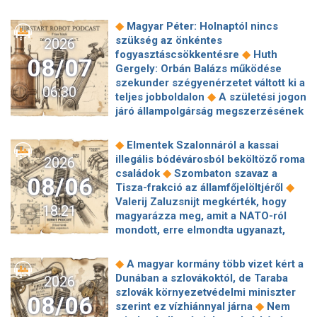
◆
Magyar Péter: Holnaptól nincs
szükség az önkéntes
2026
◆
fogyasztáscsökkentésre
Huth
08/07
Gergely: Orbán Balázs működése
szekunder szégyenérzetet váltott ki a
06:30
◆
teljes jobboldalon
A születési jogon
járó állampolgárság megszerzésének
korlátozásáról írt alá rendeletet
◆
Donald Trump
„Kevésen múlt a
◆
Elmentek Szalonnáról a kassai
katasztrófa” – szintet léphetett az
illegális bódévárosból beköltöző roma
2026
◆
orosz hibrid hadviselés
Bod Péter
◆
családok
Szombaton szavaz a
08/06
Ákos: Vagyonkezelés közérdekből: mi
◆
Tisza-frakció az államfőjelöltjéről
◆
jön a kekvák után?
Térképen, ahogy
Valerij Zaluzsnijt megkérték, hogy
18:21
hajnalban elérte Magyarország
magyarázza meg, amit a NATO-ról
◆
határát a hidegfront
A forintot is
mondott, erre elmondta ugyanazt,
◆
megütheti az aszály
Szombaton
◆
csak még erősebben
800 millióért
szavaz a Tisza-frakció az
kötött szerződéseket a HM cége a
◆
A magyar kormány több vizet kért a
◆
államfőjelöltjéről
Egyre inkább az
Lounge Eventtel, a miniszter
Dunában a szlovákoktól, de Taraba
2026
agglomerációt választják a főváros
◆
feljelentést tett
Orbán Anita
szlovák környezetvédelmi miniszter
helyett, akik százmilliónál többért
08/06
megkérte a szlovák kormányt, hogy
◆
szerint ez vízhiánnyal járna
Nem
◆
vennének lakást
Robbanószereket
◆
segítse a magyar vízellátást
Forró